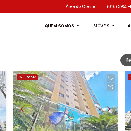
Área do Cliente
|
(016) 3965-
QUEM SOMOS
IMÓVEIS
A
Re
Cód.
51140