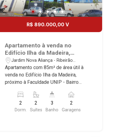
R$ 890.000,00 V
Apartamento à venda no
Edifício Ilha da Madeira,
próximo à Faculdade UNIP -
Jardim Nova Aliança - Ribeirão
Ribeirão Preto/SP.
Preto/SP
Apartamento com 85m² de área útil à
venda no Edifício Ilha da Madeira,
próximo à Faculdade UNIP - Bairro
Jardim Nova Aliança, Ribeirão Preto/SP.
Conheça as características deste
2
2
3
2
imóvel que a Martinelli Imobiliária
Dorm.
Suítes
Banho
Garagens
selecionou para você: - 85m² de área
útil - 2 suítes com armários - Sala 2
ambientes - Lavabo - Cozinha e área de
serviço planejadas - Despensa -