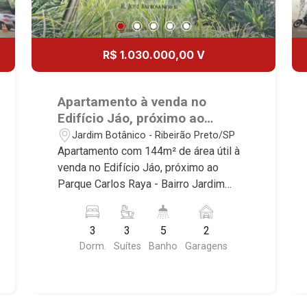
R$ 1.030.000,00 V
Apartamento à venda no
Edifício Jáo, próximo ao
Parque Carlos Raya - Ribeirão
Jardim Botânico - Ribeirão Preto/SP
Preto/SP.
Apartamento com 144m² de área útil à
venda no Edifício Jáo, próximo ao
Parque Carlos Raya - Bairro Jardim
Botânico, Ribeirão Preto/SP. Conheça
as características deste imóvel que a
3
3
5
2
Martinelli Imobiliária selecionou para
Dorm.
Suítes
Banho
Garagens
você: - 144m² de área útil - 3 suítes
com armários e ar-condicionado - Sala
3 ambientes - Lavabo - Cozinha - Área
de serviço - Varanda Gourmet -