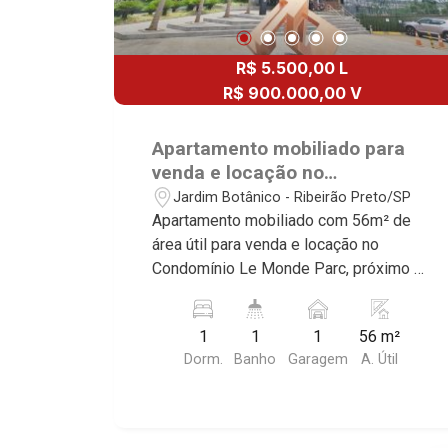
R$ 5.500,00 L
R$ 900.000,00 V
Apartamento mobiliado para
venda e locação no
Condomínio Le Monde Parc,
Jardim Botânico - Ribeirão Preto/SP
próximo ao Parque Carlos Raya
Apartamento mobiliado com 56m² de
- Ribeirão Preto/SP.
área útil para venda e locação no
Condomínio Le Monde Parc, próximo ao
Parque Carlos Raya - Bairro Jardim
Botânico, Ribeirão Preto/SP. Conheça
1
1
1
56 m²
as características deste imóvel que a
Dorm.
Banho
Garagem
A. Útil
Martinelli Imobiliária selecionou para
você: - 56m² de área útil - 1 dormitório
com armário e ar-condicionado -
Banheiro social - Sala 2 ambientes -