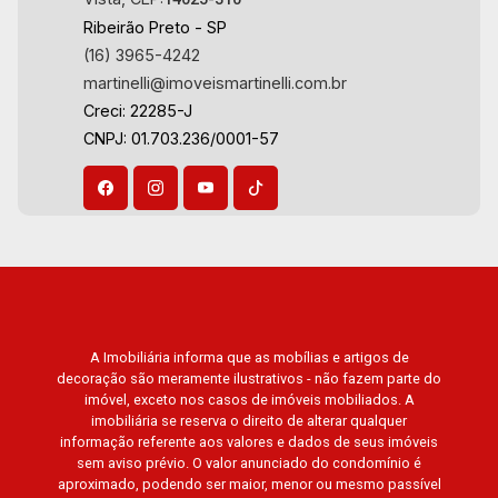
Ribeirão Preto - SP
(16) 3965-4242
martinelli@imoveismartinelli.com.br
Creci: 22285-J
CNPJ: 01.703.236/0001-57
A Imobiliária informa que as mobílias e artigos de
decoração são meramente ilustrativos - não fazem parte do
imóvel, exceto nos casos de imóveis mobiliados. A
imobiliária se reserva o direito de alterar qualquer
informação referente aos valores e dados de seus imóveis
sem aviso prévio. O valor anunciado do condomínio é
aproximado, podendo ser maior, menor ou mesmo passível