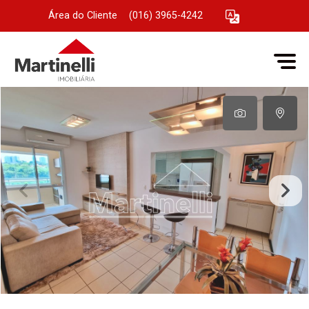
Área do Cliente
|
(016) 3965-4242