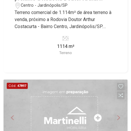
Costacurta - Jardinópolis/SP.
Centro - Jardinópolis/SP
Terreno comercial de 1.114m² de área terreno à
venda, próximo a Rodovia Doutor Arthur
Costacurta - Bairro Centro, Jardinópolis/SP.
Conheça as características deste imóvel que a
Martinelli Imobiliária selecionou para você: -
1114 m²
1.114m² de área terreno - Plano Martinelli
Terreno
Imobiliária, referência no mercado imobiliário
desde 2000. Especialistas em Venda, Locação e
Lançamentos! Avenida João Fiúsa, 1051 - Alto da
Boa Vista | Ribeirão Preto.
Cód.
47897