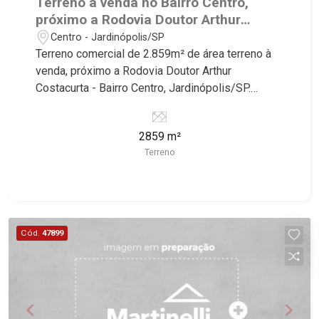
Terreno à venda no Bairro Centro,
próximo a Rodovia Doutor Arthur
Costacurta - Jardinópolis/SP.
Centro - Jardinópolis/SP
Terreno comercial de 2.859m² de área terreno à
venda, próximo a Rodovia Doutor Arthur
Costacurta - Bairro Centro, Jardinópolis/SP.
Conheça as características deste imóvel que a
Martinelli Imobiliária selecionou para você: -
2859 m²
2.859m² de área terreno - Plano Martinelli
Terreno
Imobiliária, referência no mercado imobiliário
desde 2000. Especialistas em Venda, Locação e
Lançamentos! Avenida João Fiúsa, 1051 - Alto da
Boa Vista | Ribeirão Preto.
Cód.
47899