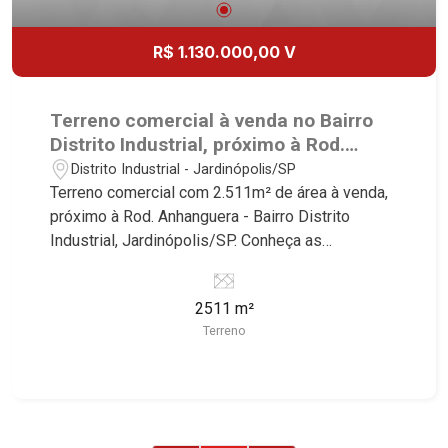
R$ 1.130.000,00 V
Terreno comercial à venda no Bairro
Distrito Industrial, próximo à Rod.
Anhanguera - Jardinópolis/SP.
Distrito Industrial - Jardinópolis/SP
Terreno comercial com 2.511m² de área à venda,
próximo à Rod. Anhanguera - Bairro Distrito
Industrial, Jardinópolis/SP. Conheça as
características deste imóvel que a Martinelli
Imobiliária selecionou para você: - 2.511m² de
2511 m²
área terreno - Plano - Murado dos lados -
Terreno
Excelente localização Martinelli Imobiliária -
excelência absoluta no mercado imobiliário de
Ribeirão Preto. Referência em imóveis de alto
padrão, somos especialistas na venda e locação
de casas e terrenos residenciais e comerciais