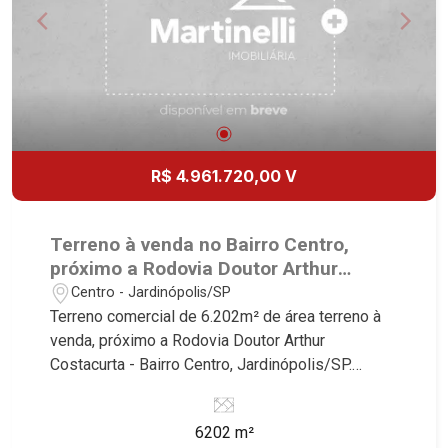
R$ 4.961.720,00 V
Terreno à venda no Bairro Centro,
próximo a Rodovia Doutor Arthur
Costacurta - Jardinópolis/SP.
Centro - Jardinópolis/SP
Terreno comercial de 6.202m² de área terreno à
venda, próximo a Rodovia Doutor Arthur
Costacurta - Bairro Centro, Jardinópolis/SP.
Conheça as características deste imóvel que a
Martinelli Imobiliária selecionou para você: -
6202 m²
6.202m² de área terreno - Plano Martinelli