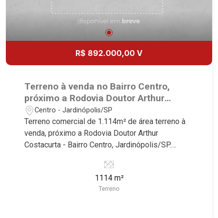
R$ 892.000,00 V
Terreno à venda no Bairro Centro,
próximo a Rodovia Doutor Arthur
Costacurta - Jardinópolis/SP.
Centro - Jardinópolis/SP
Terreno comercial de 1.114m² de área terreno à
venda, próximo a Rodovia Doutor Arthur
Costacurta - Bairro Centro, Jardinópolis/SP.
Conheça as características deste imóvel que a
Martinelli Imobiliária selecionou para você: -
1114 m²
1.114m² de área terreno - Plano Martinelli
Terreno
Imobiliária, referência no mercado imobiliário
desde 2000. Especialistas em Venda, Locação e
Lançamentos! Avenida João Fiúsa, 1051 - Alto da