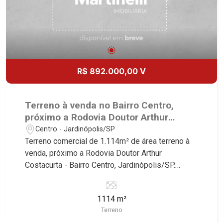
R$ 892.000,00 V
Terreno à venda no Bairro Centro,
próximo a Rodovia Doutor Arthur
Costacurta - Jardinópolis/SP.
Centro - Jardinópolis/SP
Terreno comercial de 1.114m² de área terreno à
venda, próximo a Rodovia Doutor Arthur
Costacurta - Bairro Centro, Jardinópolis/SP.
Conheça as características deste imóvel que a
Martinelli Imobiliária selecionou para você: -
1114 m²
1.114m² de área terreno - Plano Martinelli
Terreno
Imobiliária, referência no mercado imobiliário