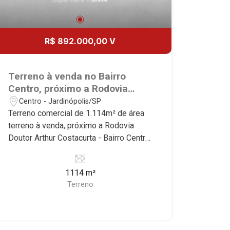
R$ 892.000,00 V
Terreno à venda no Bairro
Centro, próximo a Rodovia
Doutor Arthur Costacurta -
Centro - Jardinópolis/SP
Jardinópolis/SP.
Terreno comercial de 1.114m² de área
terreno à venda, próximo a Rodovia
Doutor Arthur Costacurta - Bairro Centro,
Jardinópolis/SP. Conheça as
características deste imóvel que a
1114 m²
Martinelli Imobiliária selecionou para
Terreno
você: - 1.114m² de área terreno - Plano
Martinelli Imobiliária, referência no
mercado imobiliário desde 2000.
Especialistas em Venda, Locação e