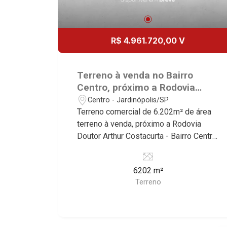
R$ 4.961.720,00 V
Terreno à venda no Bairro
Centro, próximo a Rodovia
Doutor Arthur Costacurta -
Centro - Jardinópolis/SP
Jardinópolis/SP.
Terreno comercial de 6.202m² de área
terreno à venda, próximo a Rodovia
Doutor Arthur Costacurta - Bairro Centro,
Jardinópolis/SP. Conheça as
características deste imóvel que a
6202 m²
Martinelli Imobiliária selecionou para
Terreno
você: - 6.202m² de área terreno - Plano
Martinelli Imobiliária, referência no
mercado imobiliário desde 2000.
Especialistas em Venda, Locação e