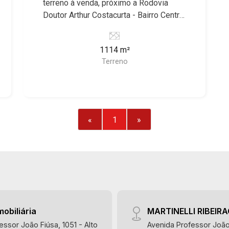
terreno à venda, próximo a Rodovia
Doutor Arthur Costacurta - Bairro Centro,
Jardinópolis/SP. Conheça as
características deste imóvel que a
1114 m²
Martinelli Imobiliária selecionou para
Terreno
você: - 1.114m² de área terreno - Plano
Martinelli Imobiliária, referência no
mercado imobiliário desde 2000.
Especialistas em Venda, Locação e
Lançamentos! Avenida João Fiúsa,
«
1
»
1051 - Alto da Boa Vista | Ribeirão
Preto.
mobiliária
MARTINELLI RIBEIR
essor João Fiúsa, 1051 - Alto
Avenida Professor João 