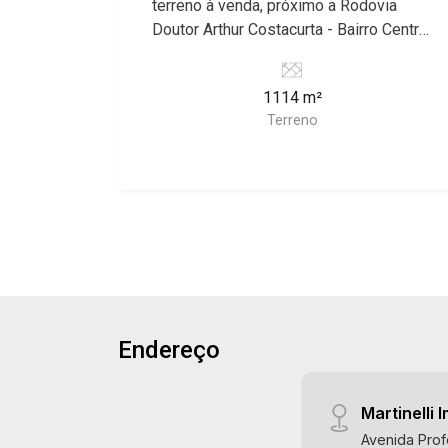
terreno à venda, próximo a Rodovia
Doutor Arthur Costacurta - Bairro Centro,
Jardinópolis/SP. Conheça as
características deste imóvel que a
1114 m²
Martinelli Imobiliária selecionou para
Terreno
você: - 1.114m² de área terreno - Plano
Martinelli Imobiliária, referência no
mercado imobiliário desde 2000.
Especialistas em Venda, Locação e
Lançamentos! Avenida João Fiúsa,
1051 - Alto da Boa Vista | Ribeirão
Preto.
Endereço
Martinelli I
Avenida Prof