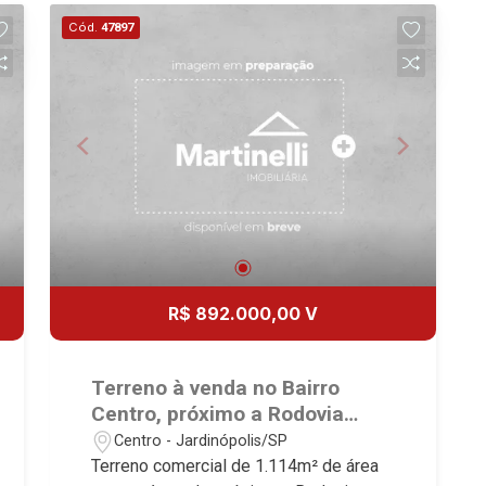
Lançamentos! Avenida João Fiúsa,
Cód.
47897
1051 - Alto da Boa Vista | Ribeirão
Preto.
R$ 892.000,00 V
Terreno à venda no Bairro
Centro, próximo a Rodovia
Doutor Arthur Costacurta -
Centro - Jardinópolis/SP
Jardinópolis/SP.
Terreno comercial de 1.114m² de área