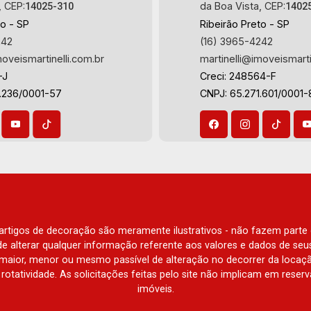
, CEP:
da Boa Vista, CEP:
14025-310
1402
to - SP
Ribeirão Preto - SP
242
(16) 3965-4242
moveismartinelli.com.br
martinelli@imoveismarti
-J
Creci: 248564-F
3.236/0001-57
CNPJ: 65.271.601/0001-
e artigos de decoração são meramente ilustrativos - não fazem parte
o de alterar qualquer informação referente aos valores e dados de se
aior, menor ou mesmo passível de alteração no decorrer da locaç
à rotatividade. As solicitações feitas pelo site não implicam em rese
imóveis.