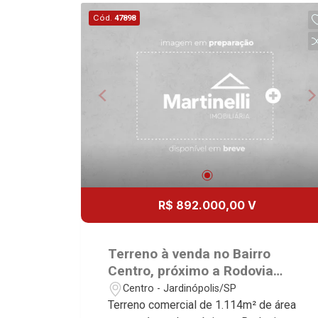
Lançamentos! Avenida João Fiúsa,
Cód.
47898
1051 - Alto da Boa Vista | Ribeirão
Preto.
R$ 892.000,00 V
Terreno à venda no Bairro
Centro, próximo a Rodovia
Doutor Arthur Costacurta -
Centro - Jardinópolis/SP
Jardinópolis/SP.
Terreno comercial de 1.114m² de área