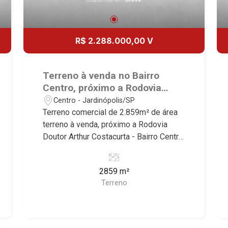
R$ 2.288.000,00 V
Terreno à venda no Bairro
Centro, próximo a Rodovia
Doutor Arthur Costacurta -
Centro - Jardinópolis/SP
Jardinópolis/SP.
Terreno comercial de 2.859m² de área
terreno à venda, próximo a Rodovia
Doutor Arthur Costacurta - Bairro Centro,
Jardinópolis/SP. Conheça as
características deste imóvel que a
2859 m²
Martinelli Imobiliária selecionou para
Terreno
você: - 2.859m² de área terreno - Plano
Martinelli Imobiliária, referência no
mercado imobiliário desde 2000.
Especialistas em Venda, Locação e