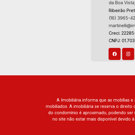
da Boa Vista
Ribeirão Pre
(16) 3965-4
martinelli@i
Creci: 22285
CNPJ: 01.70
A Imobiliária informa que as mobílias 
mobiliados. A imobiliária se reserva o direit
do condomínio é aproximado, podendo ser m
no site não estar mais disponível devido 