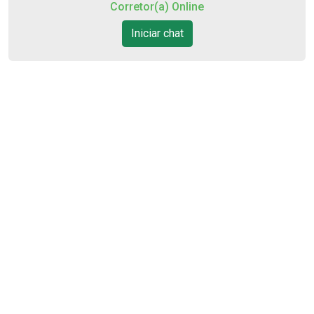
Corretor(a) Online
13
Iniciar chat
11:00
Aug/Thu
14
12:00
Aug/Fri
15
13:00
Aug/Sat
17
14:00
Aug/Mon
18
Cód.
26878