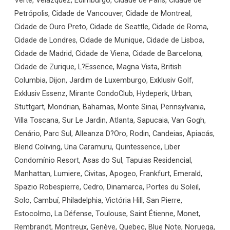
Verte, Velazquez, Edimburgo, Cidade de Paris, Cidade de
Petrópolis, Cidade de Vancouver, Cidade de Montreal,
Cidade de Ouro Preto, Cidade de Seattle, Cidade de Roma,
Cidade de Londres, Cidade de Munique, Cidade de Lisboa,
Cidade de Madrid, Cidade de Viena, Cidade de Barcelona,
Cidade de Zurique, L?Essence, Magna Vista, British
Columbia, Dijon, Jardim de Luxemburgo, Exklusiv Golf,
Exklusiv Essenz, Mirante CondoClub, Hydeperk, Urban,
Stuttgart, Mondrian, Bahamas, Monte Sinai, Pennsylvania,
Villa Toscana, Sur Le Jardin, Atlanta, Sapucaia, Van Gogh,
Cenário, Parc Sul, Alleanza D?Oro, Rodin, Candeias, Apiacás,
Blend Coliving, Una Caramuru, Quintessence, Liber
Condomínio Resort, Asas do Sul, Tapuias Residencial,
Manhattan, Lumiere, Civitas, Apogeo, Frankfurt, Emerald,
Spazio Robespierre, Cedro, Dinamarca, Portes du Soleil,
Solo, Cambuí, Philadelphia, Victória Hill, San Pierre,
Estocolmo, La Défense, Toulouse, Saint Étienne, Monet,
Rembrandt, Montreux, Genève, Quebec, Blue Note, Noruega,