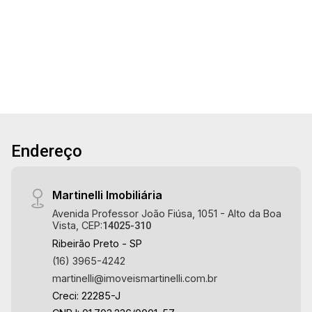
Conheça as características deste imóvel que a
2
3
1.460m²
1.143m²
Martinelli Imobiliária selecionou para você: -
Banho
Garagens
Terreno
Const.
1.460m² de área terreno e 1.143m² de área
construída - Salão com 1.070m² - Escritório com
73,34m² - Recepção - 2 salas - W.C. Masculino e
Feminino - Cozinha - Pé direito Alto 8m² -
Padrão de energia 360 volts - Cabine primaria
capacidade 500Kva - Portão basculante 5.80m
de altura - 3 vagas recuadas - Depósito - Caixa
Endereço
D`água 5 litros Martinelli Imobiliária - excelência
absoluta no mercado imobiliário de Ribeirão
Preto. Referência em imóveis de alto padrão,
Martinelli Imobiliária
somos especialistas na venda e locação de
Avenida Professor João Fiúsa, 1051 - Alto da Boa
casas e terrenos residenciais e comerciais nos
Vista, CEP:
14025-310
bairros mais desejados da Zona Sul,
Ribeirão Preto - SP
reconhecidos por sua segurança, infraestrutura
(16) 3965-4242
e qualidade de vida incomparável. Atuamos nos
martinelli@imoveismartinelli.com.br
bairros de maior prestígio da região, como: Alto
Creci: 22285-J
da Boa Vista, Jardim Botânico, Jardim Olhos