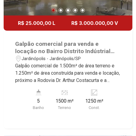
R$ 25.000,00 L
R$ 3.000.000,00 V
Galpão comercial para venda e
locação no Bairro Distrito Indústrial
Adib Rassi, à trezentos metros da
Jardinópolis - Jardinópolis/SP
Rodovia Anhanguera - Jardinópolis/SP.
Galpão comercial de 1.500m² de área terreno e
1.250m² de área construída para venda e locação,
próximo a Rodovia Dr. Arthur Costacurta e a
trezentos metros da Rodovia Anhanguera - Bairro
Distrito Indústrial Adib Rassi, Jardinópolis/SP.
5
1500 m²
1250 m²
Conheça as características deste imóvel que a
Banho
Terreno
Const.
Martinelli Imobiliária selecionou para você: -
1.500m² de área terreno e 1.250m² de área
construída - 2 salas de dez metros - Piso em
concreto polido armado e com epóxi - Paredes