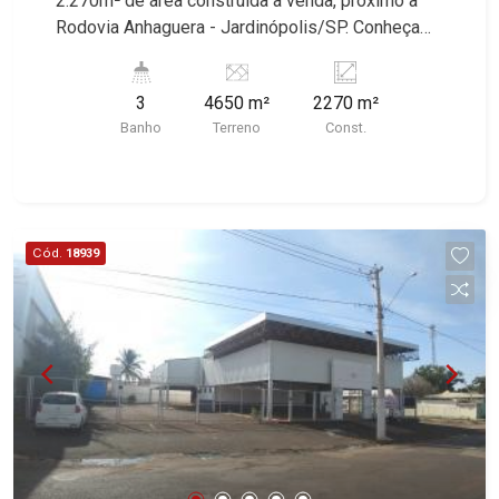
2.270m² de área construída à venda, próximo à
Rodovia Anhaguera - Jardinópolis/SP. Conheça
as características deste imóvel que a Martinelli
Imobiliária selecionou para você: - 62m² de área
3
4650 m²
2270 m²
útil - Ecritório com WC - WCs masculino e
Banho
Terreno
Const.
feminino - Refeitório - 5 docas - Transformador -
Pé direito de 8m² - 50² de fachada - Caixa d`água
de 10 litros - Excelente localização Martinelli
Imobiliária, referência no mercado imobiliário
desde 2000! Avenida João Fiúsa, 1051 - Alto da
Cód.
18939
Boa Vista | Ribeirão Preto.