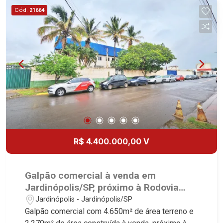
com blocos estruturais concretados até 2 metros
Cód.
21664
de altura - Cobertura com telha de zinco - Área
administrativa toda com laje - Recepção - Sala
ampla - 2 salas de diretoria - 2 banheiros - Piso
cerâmico em toda área administrativa - Cozinha -
2 WCs coletivos - Refeitório - Vestiário - Sala no
piso superior com 23 metros - Estacionamento
para 7 vagas sendo 4 cobertas - Esquadrias
todas em vidro temperado de 10 milímetros -
Batentes de madeira Martinelli Imobiliária,
referência no mercado imobiliário desde 2000.
Especialistas em Venda, Locação e
R$ 4.400.000,00 V
Lançamentos! Avenida João Fiúsa, 1051 - Alto da
Boa Vista | Ribeirão Preto.
Galpão comercial à venda em
Jardinópolis/SP, próximo à Rodovia
Anhaguera.
Jardinópolis - Jardinópolis/SP
Galpão comercial com 4.650m² de área terreno e