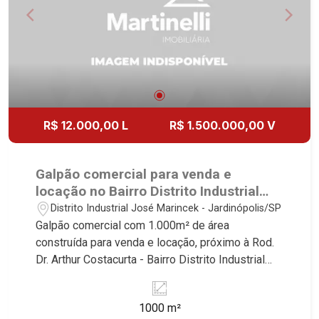
R$ 12.000,00 L
R$ 1.500.000,00 V
Galpão comercial para venda e
locação no Bairro Distrito Industrial
José Marincek, próximo à Rod. Dr.
Distrito Industrial José Marincek - Jardinópolis/SP
Arthur Costacurta - Jardinópolis/SP.
Galpão comercial com 1.000m² de área
construída para venda e locação, próximo à Rod.
Dr. Arthur Costacurta - Bairro Distrito Industrial
José Marincek, Jardinópolis/SP. Conheça as
características deste imóvel que a Martinelli
1000 m²
Imobiliária selecionou para você: - 1.000m² de