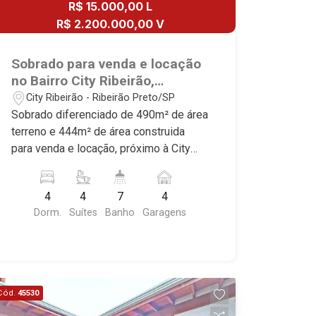
R$ 15.000,00 L
R$ 2.200.000,00 V
Sobrado para venda e locação
no Bairro City Ribeirão,
próximo à City Pão - Ribeirão
City Ribeirão - Ribeirão Preto/SP
Preto/SP.
Sobrado diferenciado de 490m² de área
terreno e 444m² de área construida
para venda e locação, próximo à City
Pão - Bairro City Ribeirão, Ribeirão
Preto/SP. Conheça as características
4
4
7
4
deste imóvel que a Martinelli
Dorm.
Suítes
Banho
Garagens
Imobiliária selecionou para você: -
490m² de área terreno e 444m² de área
construida - 4 suítes com armários e ar-
condicionado sendo 1 master com
closet - Home - Sala 3 ambientes -
Cód.
45530
Escritório - Lavabo - Cozinha e área de