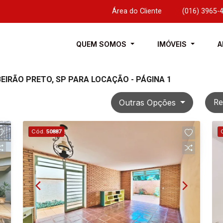
Área do Cliente
|
(016) 3965-
QUEM SOMOS
IMÓVEIS
A
EIRÃO PRETO, SP PARA LOCAÇÃO - PÁGINA 1
Outras Opções
Re
Cód.
50887