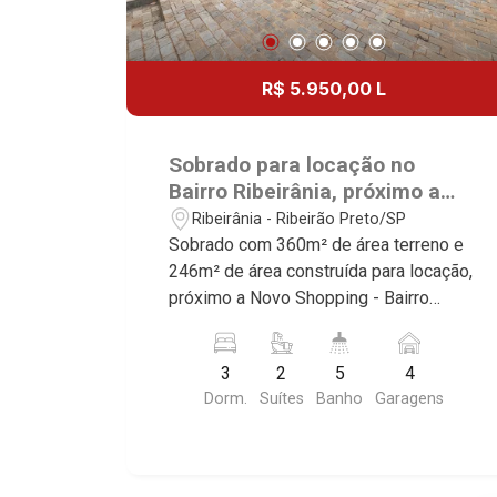
R$ 5.950,00 L
Sobrado para locação no
Bairro Ribeirânia, próximo a
Novo Shopping - Ribeirão
Ribeirânia - Ribeirão Preto/SP
Preto/SP.
Sobrado com 360m² de área terreno e
246m² de área construída para locação,
próximo a Novo Shopping - Bairro
Ribeirânia, Ribeirão Preto/SP. Conheça
as características deste imóvel que a
3
2
5
4
Martinelli Imobiliária selecionou para
Dorm.
Suítes
Banho
Garagens
você: - 360m² de área terreno e 246m²
de área construída - 2 dormitórios com
armários e ar-condicionado sendo 2
suítes - Sala 2 ambientes - Lavabo -