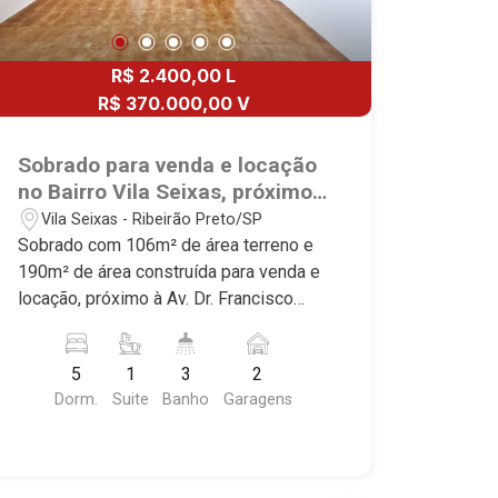
R$ 2.400,00 L
R$ 370.000,00 V
Sobrado para venda e locação
no Bairro Vila Seixas, próximo
à Av. Dr. Francisco Junqueira -
Vila Seixas - Ribeirão Preto/SP
Ribeirão Preto/SP.
Sobrado com 106m² de área terreno e
190m² de área construída para venda e
locação, próximo à Av. Dr. Francisco
Junqueira - Bairro Vila Seixas, Ribeirão
Preto/SP. Conheça as características
5
1
3
2
deste imóvel que a Martinelli
Dorm.
Suite
Banho
Garagens
Imobiliária selecionou para você: -
106m² de área terreno e 190m² de área
construída - 5 dormitórios com ar-
condicionado, sendo 1 suíte - Banheiro