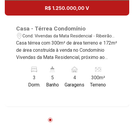
R$ 1.250.000,00 V
Casa - Térrea Condomínio
Cond. Vivendas da Mata Residencial - Ribeirão
Preto/SP
Casa térrea com 300m² de área terreno e 172m²
de área construída à venda no Condomínio
Vivendas da Mata Residencial, próximo ao
Shopping Iguatemi- Bairro Cond. Vivendas da
Mata Residencial, Ribeirão Preto/SP. Conheça
3
5
4
300m²
as características deste imóvel que a Martinelli
Dorm.
Banho
Garagens
Terreno
Imobiliária selecionou para você: - 300m² de
área terreno e 172m² de área construída - 3
suítes com armários - Sala 2 ambientes -
Lavabo - Cozinha e área de serviço planejadas -
Área gourmet com churrasqueira - Piscina -
Vestiário - Aquecedor solar - Persianas
automatizadas - 4 vagas Martinelli Imobiliária -