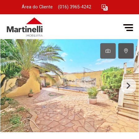
Área do Cliente
|
(016) 3965-4242