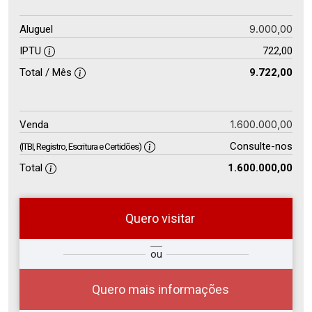
9.000,00
Aluguel
IPTU
722,00
Total / Mês
9.722,00
1.600.000,00
Venda
Consulte-nos
(ITBI, Registro, Escritura e Certidões)
Total
1.600.000,00
Quero visitar
ra
?
Alugar
ou
Comprar
Deseja
ou
ê?
Quero mais informações