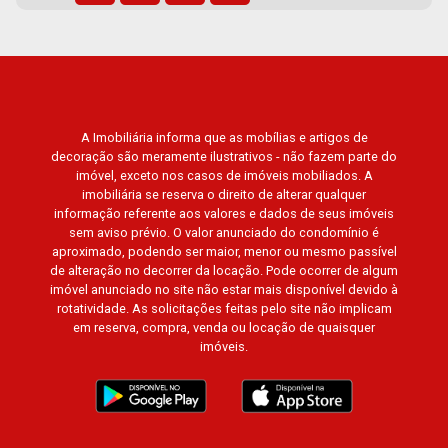
Village Monet, Arara Vermelha, Arara Verde,
Arara Azul, Verona, Milano, Manacás, Bella Città,
Paineiras, Aroeira, Figueira Branca, Pirangueira,
Jardim Saint Gerard, Buritis, Quinta da Boa Vista,
Santorini, Siena, Alto do Castelo, Portal da Mata,
Villa Dei Fiori, Vivendas da Mata, Jatobá, Colina
A Imobiliária informa que as mobílias e artigos de
decoração são meramente ilustrativos - não fazem parte do
Verde, Royal Park, Mirante do Royal Park, Santa
imóvel, exceto nos casos de imóveis mobiliados. A
Fé, Villa Victória, Bosque das Colinas, Fazenda
imobiliária se reserva o direito de alterar qualquer
Santa Maria, Baraúna Residencial, Villa de
informação referente aos valores e dados de seus imóveis
Buenos Aires, Magnólias, Vila do Golfe, Vila
sem aviso prévio. O valor anunciado do condomínio é
aproximado, podendo ser maior, menor ou mesmo passível
Verde, Country Village, San Remo, Residencial
de alteração no decorrer da locação. Pode ocorrer de algum
Jardim Canadá, Torino, Città di Positano, San
imóvel anunciado no site não estar mais disponível devido à
Diego, Quinta da Alvorada, Monte Rey, Garden
rotatividade. As solicitações feitas pelo site não implicam
Villa e Quinta do Golfe. Avenida João Fiúsa,
em reserva, compra, venda ou locação de quaisquer
imóveis.
1051 - Alto da Boa Vista | Ribeirão Preto.