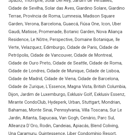
Spazio, Triomphe, Solar Del Rey, Jardim de Versailles,
Cidade de Sevilha, Solar das Aves, Giardino Solare, Giardino
Terrae, Província de Roma, Lumnesia, Madison Square
Garden, Verona, Barcelona, Guaecá, Fiúsa One, Icon, Uber
Gaudi, Matisse, Promenade, Botanic Garden, Nova Aliança
Residence, Le Nôtre, Perspective, Domaine Botanique, Ile
Verte, Velazquez, Edimburgo, Cidade de Paris, Cidade de
Petrópolis, Cidade de Vancouver, Cidade de Montreal,
Cidade de Ouro Preto, Cidade de Seattle, Cidade de Roma,
Cidade de Londres, Cidade de Munique, Cidade de Lisboa,
Cidade de Madrid, Cidade de Viena, Cidade de Barcelona,
Cidade de Zurique, L`Essence, Magna Vista, British Columbia,
Dijon, Jardim de Luxemburgo, Exklusiv Golf, Exklusiv Essenz,
Mirante CondoClub, Hydeperk, Urban, Stuttgart, Mondrian,
Bahamas, Monte Sinai, Pennsylvania, Villa Toscana, Sur Le
Jardin, Atlanta, Sapucaia, Van Gogh, Cenário, Parc Sul,
Alleanza D`Oro, Rodin, Candeias, Apiacás, Blend Coliving,
Una Caramuru, Quintessence, Liber Condomínio Resort,