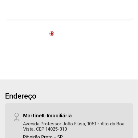
e área de serviço planejadas - Sacada - 1 vaga
Martinelli Imobiliária - excelência absoluta no
mercado imobiliário de Ribeirão Preto.
Referência em imóveis de alto padrão, somos
especialistas na venda e locação de
apartamentos nos condomínios mais desejados
da Zona Sul, reconhecidos por sua segurança,
infraestrutura completa e qualidade de vida
incomparável. Atuamos nos empreendimentos
de maior prestígio da região, incluindo:
Marquises Park, Les Alpes Residence, Porto
Búzios, Sequóia, Blue Diamond, Mirante do Ipê,
Endereço
Hype, Grand Privilège, Grand Raya, Grand
Paysage, Praças do Sul, Uber Miró, Uber
Corbusier, Le Monde Parc, Place Vendôme,
Martinelli Imobiliária
Place des Vosges, L`Ermitage, Bella Vista,
Avenida Professor João Fiúsa, 1051 - Alto da Boa
Sunset Club, Amsterdam, Everest, Gran Matisse,
Vista, CEP:
14025-310
Van Der Rohe, Doppio Spazio, Triomphe, Solar
Ribeirão Preto - SP