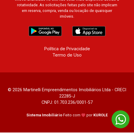
Atlanta, Sapucaia, Van Gogh, Cenário, Parc Sul,
rotatividade. As solicitações feitas pelo site não implicam
Alleanza D?Oro, Rodin, Candeias, Apiacás, Blend
em reserva, compra, venda ou locação de quaisquer
imóveis.
Coliving, Una Caramuru, Quintessence, Liber
Condomínio Resort, Asas do Sul, Tapuias
Residencial, Manhattan, Lumiere, Civitas,
Apogeo, Frankfurt, Emerald, Spazio Robespierre,
Cedro, Dinamarca, Portes du Soleil, Solo,
Política de Privacidade
Cambuí, Philadelphia, Victória Hill, San Pierre,
Termo de Uso
Estocolmo, La Défense, Toulouse, Saint Étienne,
Monet, Rembrandt, Montreux, Genève, Quebec,
Blue Note, Noruega, Normandie, Jataí, Via
Frattina e Triomphe. Avenida João Fiúsa, 1051 -
Alto da Boa Vista | Ribeirão Preto
© 2026 Martinelli Empreendimentos Imobiliários Ltda - CRECI
22285-J
CNPJ: 01.703.236/0001-57
Sistema Imobiliário
Feito com
por
KUROLE