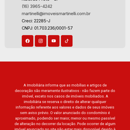
Del Rey, Jardim de Versailles, Cidade de
(16) 3965-4242
Sevilha, Solar das Aves, Giardino Solare,
martinelli@imoveismartinelli.com.br
Giardino Terrae, Província de Roma, Lumnesia,
Creci: 22285-J
Madison Square Garden, Verona, Barcelona,
CNPJ: 01.703.236/0001-57
Guaecá, Fiúsa One, Icon, Uber Gaudi, Matisse,
Promenade, Botanic Garden, Nova Aliança
Residence, Le Nôtre, Perspective, Domaine
Botanique, Ile Verte, Velazquez, Edimburgo,
Cidade de Paris, Cidade de Petrópolis, Cidade
de Vancouver, Cidade de Montreal, Cidade de
Ouro Preto, Cidade de Seattle, Cidade de Roma,
Cidade de Londres, Cidade de Munique, Cidade
de Lisboa, Cidade de Madrid, Cidade de Viena,
A Imobiliária informa que as mobílias e artigos de
decoração são meramente ilustrativos - não fazem parte do
Cidade de Barcelona, Cidade de Zurique, L?
imóvel, exceto nos casos de imóveis mobiliados. A
Essence, Magna Vista, British Columbia, Dijon,
imobiliária se reserva o direito de alterar qualquer
Jardim de Luxemburgo, Exklusiv Golf, Exklusiv
informação referente aos valores e dados de seus imóveis
Essenz, Mirante CondoClub, Hydeperk, Urban,
sem aviso prévio. O valor anunciado do condomínio é
aproximado, podendo ser maior, menor ou mesmo passível
Stuttgart, Mondrian, Bahamas, Monte Sinai,
de alteração no decorrer da locação. Pode ocorrer de algum
Pennsylvania, Villa Toscana, Sur Le Jardin,
imóvel anunciado no site não estar mais disponível devido à