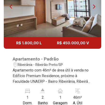
R$ 1.800,00 L
R$ 450.000,00 V
Apartamento - Padrão
Ribeirânia - Ribeirão Preto/SP
Apartamento com 46m² de área útil à venda no
Edifício Premium Residence, próximo à
Faculdade UNAERP - Bairro Ribeirânia, Ribeirão
Preto/SP. Conheça as características deste
imóvel que a Martinelli Imobiliária selecionou
1
2
1
46m²
para você: - 46m² de área útil - 1 suíte com
Dorm.
Banho
Garagem
A. Útil
armários - Sala 2 ambientes - Lavabo - Cozinha