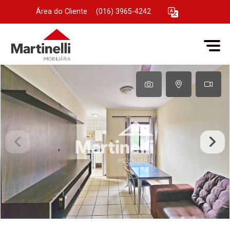
Área do Cliente
|
(016) 3965-4242