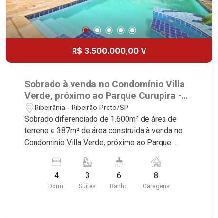
R$ 3.500.000,00 V
Sobrado à venda no Condomínio Villa
Verde, próximo ao Parque Curupira -
Ribeirão Preto/SP
Ribeirânia - Ribeirão Preto/SP
Sobrado diferenciado de 1.600m² de área de
terreno e 387m² de área construida à venda no
Condomínio Villa Verde, próximo ao Parque
Curupira - Bairro Ribeirânia, Ribeirão Preto/SP.
Conheça as características deste imóvel que a
4
3
6
8
Martinelli Imobiliária selecionou para você: -
Dorm.
Suítes
Banho
Garagens
1.600m² de área de terreno e 387m² de área
construida - 4 dormitórios sendo 3 suítes com
armários e ar-condicionado - Home - Sala 3