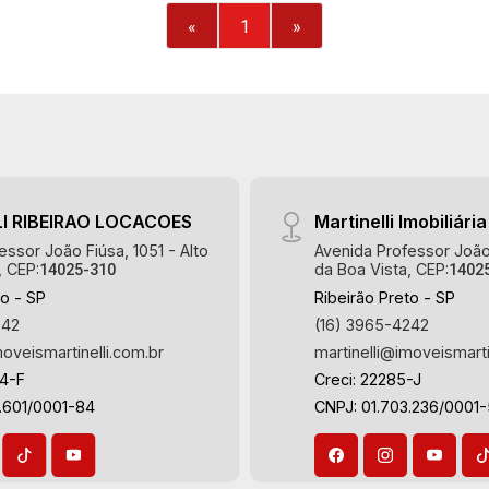
planejadas - Sacada gourmet fechada
«
1
»
com blindex - 1 vaga Martinelli
Imobiliária, referência no mercado
imobiliário desde 2000! Avenida João
Fiúsa, 1051 - Alto da Boa Vista |
Ribeirão Preto.
I RIBEIRAO LOCACOES
Martinelli Imobiliária
essor João Fiúsa, 1051 - Alto
Avenida Professor João 
, CEP:
da Boa Vista, CEP:
14025-310
1402
to - SP
Ribeirão Preto - SP
242
(16) 3965-4242
moveismartinelli.com.br
martinelli@imoveismarti
64-F
Creci: 22285-J
.601/0001-84
CNPJ: 01.703.236/0001