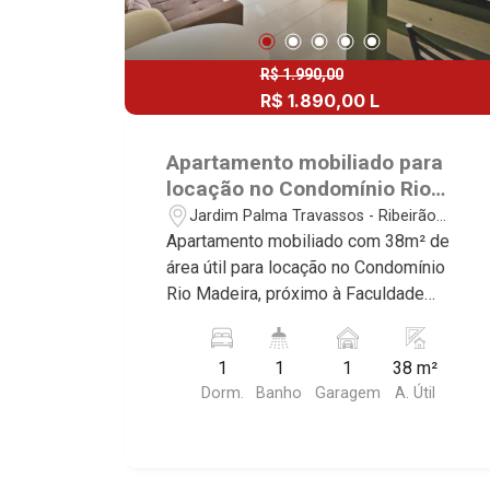
R$ 1.990,00
R$ 1.890,00 L
Apartamento mobiliado para
locação no Condomínio Rio
Madeira, próximo à Faculdade
Jardim Palma Travassos - Ribeirão
Barão de Mauá - Ribeirão
Preto/SP
Apartamento mobiliado com 38m² de
Preto/SP.
área útil para locação no Condomínio
Rio Madeira, próximo à Faculdade
Barão de Mauá - Bairro Jardim Palma
Travassos, Ribeirão Preto/SP. Conheça
1
1
1
38 m²
as características deste imóvel que a
Dorm.
Banho
Garagem
A. Útil
Martinelli Imobiliária selecionou para
você: - 38m² de área útil - 1 dormitório
com armário - Banheiro social - Sala 2
ambientes - Cozinha e área de serviço