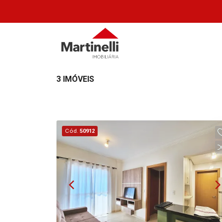
3 IMÓVEIS
Cód.
50912