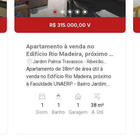
R$ 315.000,00 V
Apartamento à venda no
Edifício Rio Madeira, próximo à
Faculdade UNAERP - Ribeirão
Jardim Palma Travassos - Ribeirão
Preto/SP.
Preto/SP
Apartamento de 38m² de área útil à
venda no Edifício Rio Madeira, próximo
à Faculdade UNAERP - Bairro Jardim
Palma Travassos, Ribeirão Preto/SP.
Conheça as características deste
1
1
1
38 m²
imóvel que a Martinelli Imobiliária
Dorm.
Banho
Garagem
A. Útil
selecionou para você: - 38m² de área
útil - 1 dormitórios com armários e ar
condicionado - Banheiro social - Sala 2
ambientes - Cozinha e área de serviço