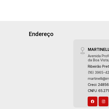
planejadas - Sacada - 1 vaga Martinelli
Imobiliária - excelência absoluta no
mercado imobiliário de Ribeirão Preto.
Referência em imóveis de alto padrão,
somos especialistas na venda e
locação de apartamentos nos
Endereço
condomínios mais desejados da Zona
Sul, reconhecidos por sua segurança,
MARTINELL
infraestrutura completa e qualidade de
vida incomparável. Atuamos nos
Avenida Prof
da Boa Vista
empreendimentos de maior prestígio
Ribeirão Pre
da região, incluindo: Marquises Park,
(16) 3965-4
Les Alpes Residence, Porto Búzios,
martinelli@i
Sequóia, Blue Diamond, Mirante do Ipê,
Hype, Grand Privilège, Grand Raya,
Creci: 2485
Grand Paysage, Praças do Sul, Uber
CNPJ: 65.271
Miró, Uber Corbusier, Le Monde Parc,
Place Vendôme, Place des Vosges,
L`Ermitage, Bella Vista, Sunset Club,