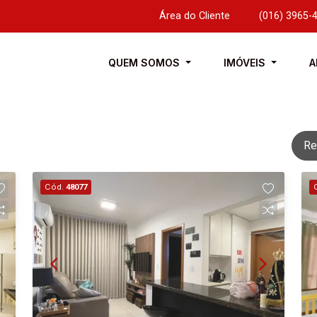
Área do Cliente
|
(016) 3965-
QUEM SOMOS
IMÓVEIS
A
Re
Cód.
48077