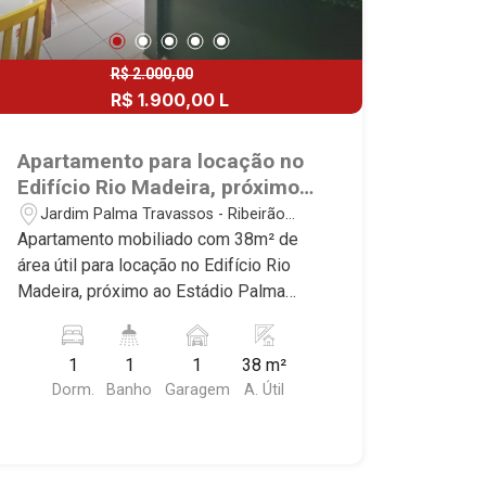
R$ 2.000,00
R$ 1.900,00 L
Apartamento para locação no
Edifício Rio Madeira, próximo
ao Estádio Palma Travassos -
Jardim Palma Travassos - Ribeirão
Ribeirão Preto/SP.
Preto/SP
Apartamento mobiliado com 38m² de
área útil para locação no Edifício Rio
Madeira, próximo ao Estádio Palma
Travassos - Bairro Jardim Palma
Travassos, Ribeirão Preto/SP. Conheça
1
1
1
38 m²
as características deste imóvel que a
Dorm.
Banho
Garagem
A. Útil
Martinelli Imobiliária selecionou para
você: - 38m² de área útil - 1 dormitório
com armário e ar-condicionado -
Banheiro social - Sala 2 ambientes com