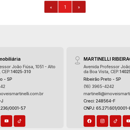
gourmet com churrasqueira - Vista livre
«
1
»
- 1 vaga Martinelli Imobiliária,
referência no mercado imobiliário
desde 2000! Avenida João Fiúsa, 1051
- Alto da Boa Vista | Ribeirão Preto.
mobiliária
MARTINELLI RIBEIR
essor João Fiúsa, 1051 - Alto
Avenida Professor João 
, CEP:
da Boa Vista, CEP:
14025-310
1402
to - SP
Ribeirão Preto - SP
242
(16) 3965-4242
moveismartinelli.com.br
martinelli@imoveismarti
-J
Creci: 248564-F
3.236/0001-57
CNPJ: 65.271.601/0001-