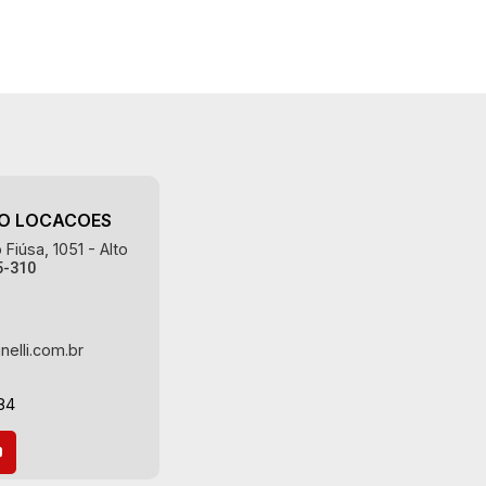
AO LOCACOES
Fiúsa, 1051 - Alto
5-310
nelli.com.br
84