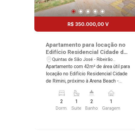
R$ 350.000,00 V
Apartamento para locação no
Edifício Residencial Cidade de
Rimini, próximo à Arena Beach
Quintas de São José - Ribeirão
- Ribeirão Preto/SP.
Preto/SP
Apartamento com 42m² de área útil para
locação no Edifício Residencial Cidade
de Rimini, próximo à Arena Beach -
Bairro Quintas de São José, Ribeirão
Preto/SP. Conheça as características
2
1
2
1
deste imóvel que a Martinelli
Dorm.
Suite
Banho
Garagem
Imobiliária selecionou para você: - 42m
² de área útil - 2 dormitórios sendo 1
suíte - Banheiro social - Sala 2
ambientes - Cozinha - Área de serviço -