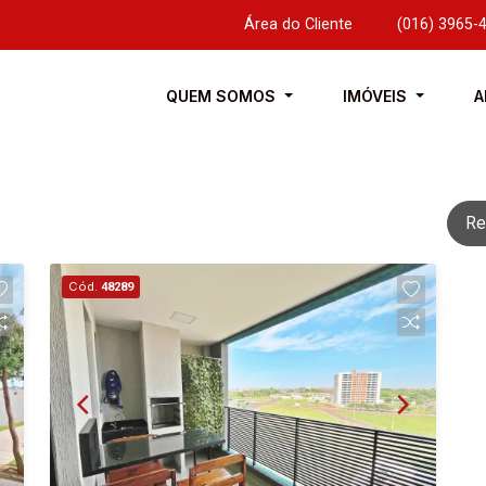
Área do Cliente
|
(016) 3965-
QUEM SOMOS
IMÓVEIS
A
Re
Cód.
48289