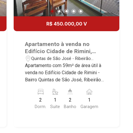
R$ 450.000,00 V
Apartamento à venda no
Edifício Cidade de Rimini,
próximo à Arena Beach
Quintas de São José - Ribeirão
Ribeirão - Ribeirão Preto.
Preto/SP
Apartamento com 59m² de área útil à
venda no Edifício Cidade de Rimini -
Bairro Quintas de São José, Ribeirão
Preto/SP. Conheça as características
deste imóvel que a Martinelli
2
1
2
1
Imobiliária selecionou para você: -
Dorm.
Suite
Banho
Garagem
59m² de área útil - 2 dormitórios com
armários, sendo 1 suíte - Banheiro
social - Sala 2 ambientes - Cozinha e
área de serviço planejadas - Sacada