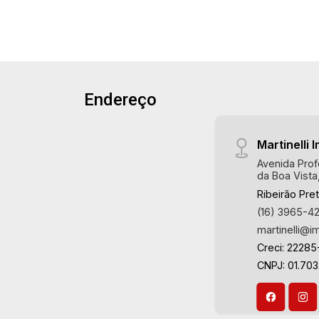
Sacada - 1 vaga Martinelli Imobiliária -
excelência absoluta no mercado
imobiliário de Ribeirão Preto.
Referência em imóveis de alto padrão,
somos especialistas na venda e
locação de apartamentos nos
Endereço
condomínios mais desejados da Zona
Sul, reconhecidos por sua segurança,
Martinelli I
infraestrutura completa e qualidade de
vida incomparável. Atuamos nos
Avenida Prof
da Boa Vista
empreendimentos de maior prestígio
Ribeirão Pre
da região, incluindo: Marquises Park,
(16) 3965-4
Les Alpes Residence, Porto Búzios,
martinelli@i
Sequóia, Blue Diamond, Mirante do Ipê,
Hype, Grand Privilège, Grand Raya,
Creci: 22285
Grand Paysage, Praças do Sul, Uber
CNPJ: 01.70
Miró, Uber Corbusier, Le Monde Parc,
Place Vendôme, Place des Vosges,
L`Ermitage, Bella Vista, Sunset Club,