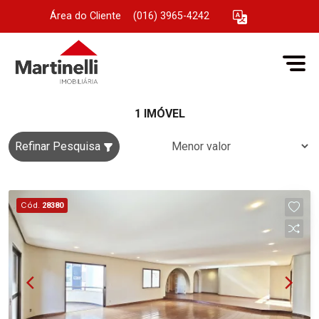
Área do Cliente
|
(016) 3965-4242
1 IMÓVEL
Refinar Pesquisa
Cód.
28380