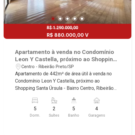
R$ 1.290.000,00
R$ 880.000,00 V
Apartamento à venda no Condomínio
Leon Y Castella, próximo ao Shopping
Santa Úrsula - Ribeirão Preto/SP.
Centro - Ribeirão Preto/SP
Apartamento de 442m² de área útil à venda no
Condomínio Leon Y Castella, próximo ao
Shopping Santa Úrsula - Bairro Centro, Ribeirão
Preto/SP. Conheça as características deste
imóvel que a Martinelli Imobiliária selecionou
5
2
5
4
para você: - 442m² de área útil - 5 dormitórios
Dorm.
Suítes
Banho
Garagens
com armários e ar-condicionado sendo 2 suítes e
1 com closet - Banheiro social - Home - Sala 3
ambientes - Escritório - Lavabo - Copa - Cozinha