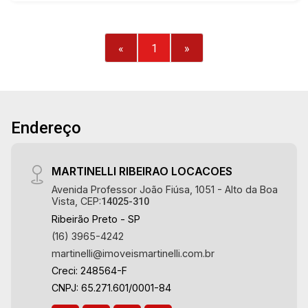
e área de serviço planejadas - Dependência de
empregada - Sacada - 4 vagas cobertas - Fino
acabamento, alto padrão Martinelli Imobiliária,
«
1
»
referência no mercado imobiliário desde 2000!
Avenida João Fiúsa, 1051 - Alto da Boa Vista |
Ribeirão Preto.
Endereço
MARTINELLI RIBEIRAO LOCACOES
Avenida Professor João Fiúsa, 1051 - Alto da Boa
Vista, CEP:
14025-310
Ribeirão Preto - SP
(16) 3965-4242
martinelli@imoveismartinelli.com.br
Creci: 248564-F
CNPJ: 65.271.601/0001-84