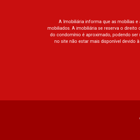
Toscana, Sur Le Jardin, Atlanta,
Sapucaia, Van Gogh, Cenário, Parc Sul,
Alleanza D`Oro, Rodin, Candeias,
A Imobiliária informa que as mobílias 
Apiacás, Blend Coliving, Una Caramuru,
mobiliados. A imobiliária se reserva o direit
Quintessence, Liber Condomínio
do condomínio é aproximado, podendo ser m
Resort, Asas do Sul, Tapuias
no site não estar mais disponível devido 
Residencial, Manhattan, Lumiere,
Civitas, Apogeo, Frankfurt, Emerald,
Spazio Robespierre, Cedro, Dinamarca,
Portes du Soleil, Solo, Cambuí,
Philadelphia, Victória Hill, San Pierre,
Estocolmo, La Défense, Toulouse, Saint
Étienne, Monet, Rembrandt, Montreux,
Genève, Quebec, Blue Note, Noruega,
Normandie, Jataí, Via Frattina e
Triomphe. Avenida João Fiúsa, 1051 -
Alto da Boa Vista | Ribeirão Preto