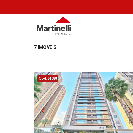
7 IMÓVEIS
Cód.
51088