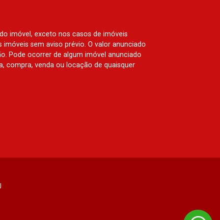
British Columbia, Dijon, Jardim de
Luxemburgo, Exklusiv Golf, Exklusiv
Essenz, Mirante CondoClub, Hydeperk,
 do imóvel, exceto nos casos de imóveis
Urban, Stuttgart, Mondrian, Bahamas,
us imóveis sem aviso prévio. O valor anunciado
Monte Sinai, Pennsylvania, Villa
ão. Pode ocorrer de algum imóvel anunciado
Toscana, Sur Le Jardin, Atlanta,
rva, compra, venda ou locação de quaisquer
Sapucaia, Van Gogh, Cenário, Parc Sul,
Alleanza D`Oro, Rodin, Candeias,
Apiacás, Blend Coliving, Una Caramuru,
Quintessence, Liber Condomínio
Resort, Asas do Sul, Tapuias
Residencial, Manhattan, Lumiere,
Civitas, Apogeo, Frankfurt, Emerald,
Spazio Robespierre, Cedro, Dinamarca,
Portes du Soleil, Solo, Cambuí,
Philadelphia, Victória Hill, San Pierre,
J
Estocolmo, La Défense, Toulouse, Saint
Étienne, Monet, Rembrandt, Montreux,
Genève, Quebec, Blue Note, Noruega,