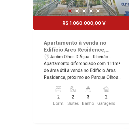
R$ 1.060.000,00 V
Apartamento à venda no
Edifício Ares Residence,
próximo ao Parque Olhos
Jardim Olhos D`Água - Ribeirão
D`água - Ribeirão Preto/SP.
Preto/SP
Apartamento diferenciado com 111m²
de área útil à venda no Edifício Ares
Residence, próximo ao Parque Olhos
D`água - Bairro Jardim Olhos D`água,
Ribeirão Preto/SP. Conheça as
2
2
3
2
características deste imóvel que a
Dorm.
Suítes
Banho
Garagens
Martinelli Imobiliária selecionou para
você: - 111m² de área útil - 2 suítes
com armários e ar-condicionado - Sala
2 ambientes - Lavabo - Cozinha e área