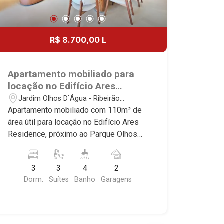
R$ 8.700,00 L
Apartamento mobiliado para
locação no Edifício Ares
Residence, próximo ao Parque
Jardim Olhos D`Água - Ribeirão
Olhos D`água - Ribeirão
Preto/SP
Apartamento mobiliado com 110m² de
Preto/SP.
área útil para locação no Edifício Ares
Residence, próximo ao Parque Olhos
D`água - Bairro Jardim Olhos D`Água,
Ribeirão Preto/SP. Conheça as
3
3
4
2
características deste imóvel que a
Dorm.
Suítes
Banho
Garagens
Martinelli Imobiliária selecionou para
você: - 110m² de área útil - 3 suítes
com armários e ar-condicionado - Sala
2 ambientes - Lavabo - Cozinha