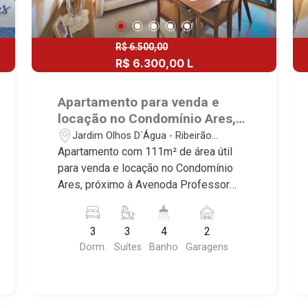
R$ 6.500,00
R$ 6.300,00 L
Apartamento para venda e
locação no Condomínio Ares,
próximo à Avenoda Professor
Jardim Olhos D`Água - Ribeirão
João Fiúsa - Ribeirão Preto/SP.
Preto/SP
Apartamento com 111m² de área útil
para venda e locação no Condomínio
Ares, próximo à Avenoda Professor
João Fiúsa - Bairro Jardim Olhos
D`Água - Ribeirão Preto/SP. Conheça as
3
3
4
2
características deste imóvel que a
Dorm.
Suítes
Banho
Garagens
Martinelli Imobiliária selecionou para
você: - 111m² de área útil - 3 suítes
com armários sendo 1 com ar-
condicionado - Lavabo - Sala 2