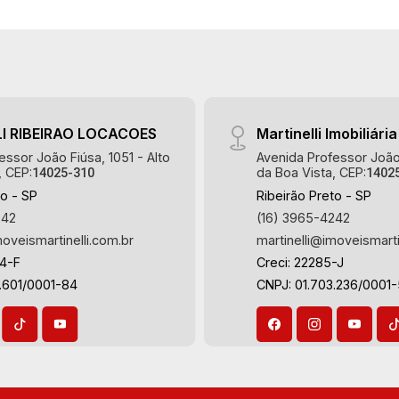
Estocolmo, La Défense, Toulouse, Saint
Étienne, Monet, Rembrandt, Montreux,
Genève, Quebec, Blue Note, Noruega,
Normandie, Jataí, Via Frattina e
Triomphe. Avenida João Fiúsa, 1051 -
Alto da Boa Vista | Ribeirão Preto.
I RIBEIRAO LOCACOES
Martinelli Imobiliária
essor João Fiúsa, 1051 - Alto
Avenida Professor João 
, CEP:
da Boa Vista, CEP:
14025-310
1402
to - SP
Ribeirão Preto - SP
242
(16) 3965-4242
moveismartinelli.com.br
martinelli@imoveismarti
64-F
Creci: 22285-J
.601/0001-84
CNPJ: 01.703.236/0001