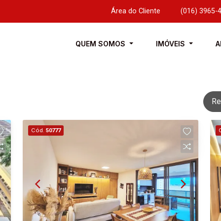
Área do Cliente
|
(016) 3965-
QUEM SOMOS
IMÓVEIS
A
Re
Cód.
50777