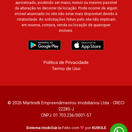
aproximado, podendo ser maior, menor ou mesmo passível
Cidade de Zurique, L`Essence, Magna Vista,
de alteração no decorrer da locação. Pode ocorrer de algum
British Columbia, Dijon, Jardim de Luxemburgo,
imóvel anunciado no site não estar mais disponível devido à
Exklusiv Golf, Exklusiv Essenz, Mirante
rotatividade. As solicitações feitas pelo site não implicam
CondoClub, Hydeperk, Urban, Stuttgart, Mondrian,
em reserva, compra, venda ou locação de quaisquer
imóveis.
Bahamas, Monte Sinai, Pennsylvania, Villa
Toscana, Sur Le Jardin, Atlanta, Sapucaia, Van
Gogh, Cenário, Parc Sul, Alleanza D`Oro, Rodin,
Candeias, Apiacás, Blend Coliving, Una Caramuru,
Quintessence, Liber Condomínio Resort, Asas do
Política de Privacidade
Sul, Tapuias Residencial, Manhattan, Lumiere,
Termo de Uso
Civitas, Apogeo, Frankfurt, Emerald, Spazio
Robespierre, Cedro, Dinamarca, Portes du Soleil,
Solo, Cambuí, Philadelphia, Victória Hill, San
Pierre, Estocolmo, La Défense, Toulouse, Saint
Étienne, Monet, Rembrandt, Montreux, Genève,
© 2026 Martinelli Empreendimentos Imobiliários Ltda - CRECI
Quebec, Blue Note, Noruega, Normandie, Jataí,
22285-J
CNPJ: 01.703.236/0001-57
Via Frattina e Triomphe. Avenida João Fiúsa, 1051
- Alto da Boa Vista | Ribeirão Preto.
Sistema Imobiliário
Feito com
por
KUROLE