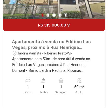
R$ 315.000,00 V
Apartamento á venda no Edifício Las
Vegas, próximo à Rua Henrique
Dumont - Ribeirão Preto/SP.
Jardim Paulista - Ribeirão Preto/SP
Apartamento com 50m² de área útil á venda no
Edifício Las Vegas, próximo à Rua Henrique
Dumont - Bairro Jardim Paulista, Ribeirão
Preto/SP. Conheça as características deste
imóvel que a Martinelli Imobiliária selecionou
1
1
1
50 m²
para você: - 50m² de área útil - 1 dormitório com
Dorm.
Banho
Garagem
A. Útil
armário - Banheiro social - Sala 2 ambientes -
Cozinha e área de serviço planejadas - Sacada -
1 vaga Martinelli Imobiliária - excelência absoluta