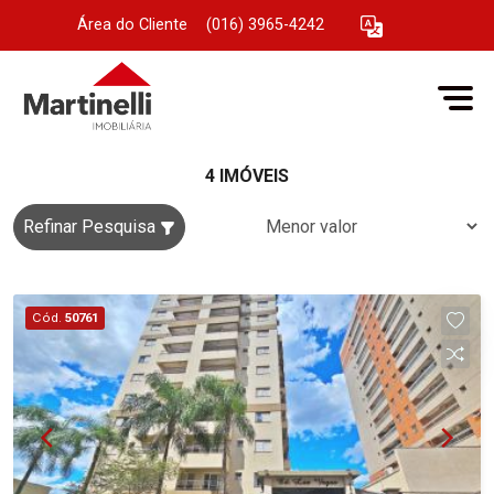
Área do Cliente
|
(016) 3965-4242
4 IMÓVEIS
Refinar Pesquisa
Cód.
50761