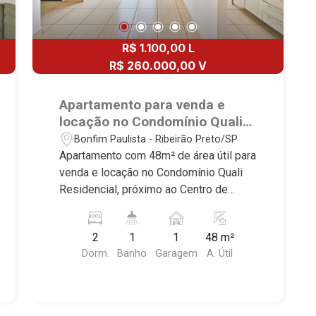
R$ 1.100,00 L
R$ 260.000,00 V
Apartamento para venda e
locação no Condomínio Quali
Residencial, próximo ao Centro
Bonfim Paulista - Ribeirão Preto/SP
de Bonfim - Ribeirão Preto/SP.
Apartamento com 48m² de área útil para
venda e locação no Condomínio Quali
Residencial, próximo ao Centro de
Bonfim - Bairro Bonfim Paulista,
Ribeirão Preto/SP. Conheça as
2
1
1
48 m²
características deste imóvel que a
Dorm.
Banho
Garagem
A. Útil
Martinelli Imobiliária selecionou para
você: - 48m² de área útil - 2 dormitórios
- Banheiro social - Sala de visitas -
Cozinha planejada - Área de serviço -