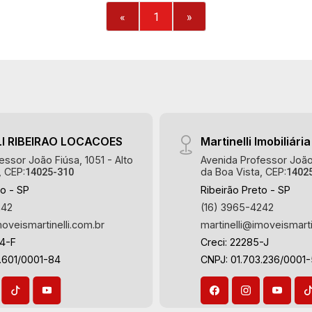
Sacada - 1 vaga Martinelli Imobiliária -
«
1
»
excelência absoluta no mercado
imobiliário de Ribeirão Preto.
Referência em imóveis de alto padrão,
somos especialistas na venda e
locação de apartamentos nos
condomínios mais desejados da Zona
Sul, reconhecidos por sua segurança,
I RIBEIRAO LOCACOES
Martinelli Imobiliária
infraestrutura completa e qualidade de
vida incomparável. Atuamos nos
essor João Fiúsa, 1051 - Alto
Avenida Professor João 
, CEP:
da Boa Vista, CEP:
14025-310
1402
empreendimentos de maior prestígio
to - SP
Ribeirão Preto - SP
da região, incluindo: Marquises Park,
242
(16) 3965-4242
Les Alpes Residence, Porto Búzios,
moveismartinelli.com.br
martinelli@imoveismarti
Sequóia, Blue Diamond, Mirante do Ipê,
Hype, Grand Privilège, Grand Raya,
64-F
Creci: 22285-J
Grand Paysage, Praças do Sul, Uber
.601/0001-84
CNPJ: 01.703.236/0001
Miró, Uber Corbusier, Le Monde Parc,
Place Vendôme, Place des Vosges,
L`Ermitage, Bella Vista, Sunset Club,