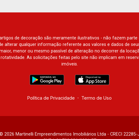
Amsterdam, Everest, Gran Matisse, Van
Der Rohe, Doppio Spazio, Triomphe,
Solar Del Rey, Jardim de Versailles,
Cidade de Sevilha, Solar das Aves,
Giardino Solare, Giardino Terrae,
e artigos de decoração são meramente ilustrativos - não fazem parte
Província de Roma, Lumnesia, Madison
o de alterar qualquer informação referente aos valores e dados de se
Square Garden, Verona, Barcelona,
aior, menor ou mesmo passível de alteração no decorrer da locaç
à rotatividade. As solicitações feitas pelo site não implicam em rese
Guaecá, Fiúsa One, Icon, Uber Gaudi,
imóveis.
Matisse, Promenade, Botanic Garden,
Nova Aliança Residence, Le Nôtre,
Perspective, Domaine Botanique, Ile
Verte, Velazquez, Edimburgo, Cidade
de Paris, Cidade de Petrópolis, Cidade
Política de Privacidade
-
Termo de Uso
de Vancouver, Cidade de Montreal,
Cidade de Ouro Preto, Cidade de
Seattle, Cidade de Roma, Cidade de
Londres, Cidade de Munique, Cidade de
Lisboa, Cidade de Madrid, Cidade de
© 2026 Martinelli Empreendimentos Imobiliários Ltda - CRECI 22285-