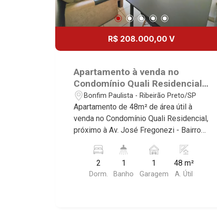
R$ 208.000,00 V
Apartamento à venda no
Condomínio Quali Residencial,
próximo à Rod. José Fregonezi
Bonfim Paulista - Ribeirão Preto/SP
- Ribeirão Preto/SP.
Apartamento de 48m² de área útil à
venda no Condomínio Quali Residencial,
próximo à Av. José Fregonezi - Bairro
Bonfim Paulista, Ribeirão Preto/SP.
Conheça as características deste
2
1
1
48 m²
imóvel que a Martinelli Imobiliária
Dorm.
Banho
Garagem
A. Útil
selecionou para você: - 48m² de área
útil - 2 dormitórios com armários -
Banheiro social - Sala 2 ambientes -
Cozinha planejada - Área de serviço -