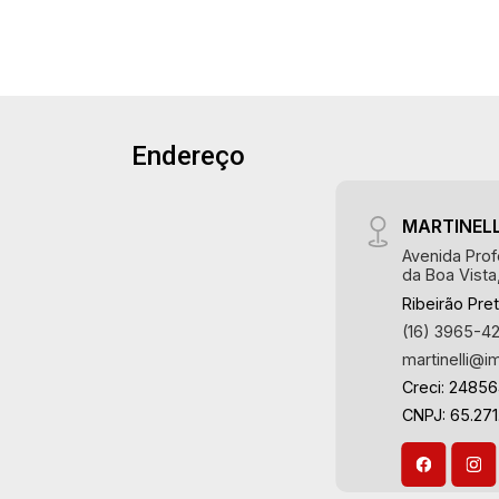
Sacada - 1 vaga Martinelli Imobiliária,
referência no mercado imobiliário
desde 2000! Avenida João Fiúsa, 1051
- Alto da Boa Vista | Ribeirão Preto.
Endereço
MARTINELL
Avenida Prof
da Boa Vista
Ribeirão Pre
(16) 3965-4
martinelli@i
Creci: 2485
CNPJ: 65.271