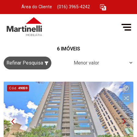
Área do Cliente
|
(016) 3965-4242
6 IMÓVEIS
Refinar Pesquisa
Cód.
49059