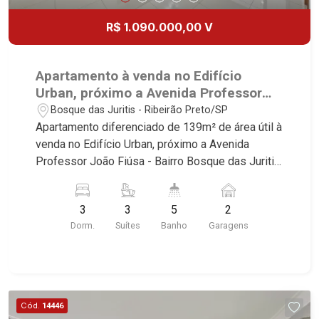
R$ 1.090.000,00 V
Apartamento à venda no Edifício
Urban, próximo a Avenida Professor
João Fiúsa - Ribeirão Preto/SP.
Bosque das Juritis - Ribeirão Preto/SP
Apartamento diferenciado de 139m² de área útil à
venda no Edifício Urban, próximo a Avenida
Professor João Fiúsa - Bairro Bosque das Juritis,
Ribeirão Preto/SP. Conheça as características
deste imóvel que a Martinelli Imobiliária
3
3
5
2
selecionou para você: - 139m² de área útil - 3
Dorm.
Suítes
Banho
Garagens
suítes com armários e ar-condicionado - Sala 3
ambientes com ar-condicionado - Escritório -
Lavabo - Cozinha e área de serviço planejadas -
Banheiro de serviço - Varanda gourmet fechada
com vidro e churrasqueira - 2 vagas cobertas
Cód.
14446
Martinelli Imobiliária - excelência absoluta no