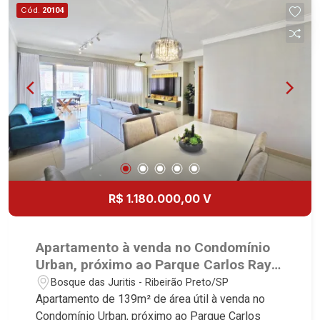
Imobiliária, referência no mercado imobiliário
Cód.
20104
desde 2000! Avenida João Fiúsa, 1051 - Alto da
Boa Vista | Ribeirão Preto.
R$ 1.180.000,00 V
Apartamento à venda no Condomínio
Urban, próximo ao Parque Carlos Raya
- Ribeirão Preto/SP
Bosque das Juritis - Ribeirão Preto/SP
Apartamento de 139m² de área útil à venda no
Condomínio Urban, próximo ao Parque Carlos