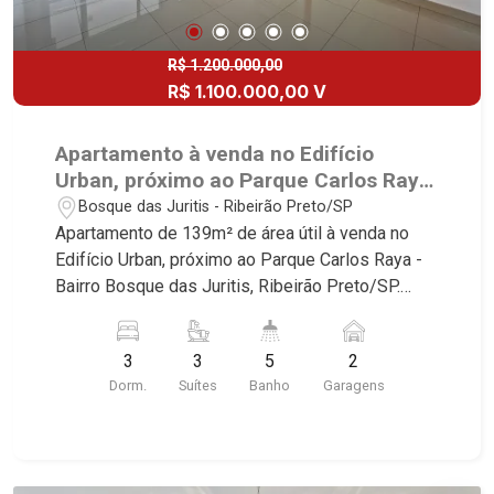
Quintessence, Liber Condomínio Resort, Asas do
Sul, Tapuias Residencial, Manhattan, Lumiere,
Civitas, Apogeo, Frankfurt, Emerald, Spazio
R$ 1.200.000,00
Robespierre, Cedro, Dinamarca, Portes du Soleil,
R$ 1.100.000,00 V
Solo, Cambuí, Philadelphia, Victória Hill, San
Pierre, Estocolmo, La Défense, Toulouse, Saint
Apartamento à venda no Edifício
Étienne, Monet, Rembrandt, Montreux, Genève,
Urban, próximo ao Parque Carlos Raya
Quebec, Blue Note, Noruega, Normandie, Jataí,
- Ribeirão Preto/SP.
Bosque das Juritis - Ribeirão Preto/SP
Via Frattina e Triomphe. Avenida João Fiúsa, 1051
Apartamento de 139m² de área útil à venda no
- Alto da Boa Vista | Ribeirão Preto
Edifício Urban, próximo ao Parque Carlos Raya -
Bairro Bosque das Juritis, Ribeirão Preto/SP.
Conheça as características deste imóvel que a
Martinelli Imobiliária selecionou para você: -
3
3
5
2
139m² de área útil - 3 suítes com armários e ar-
Dorm.
Suítes
Banho
Garagens
condicionado - Sala 2 ambientes - Lavabo -
Cozinha e área de serviço planejadas - Sacada
gourmet fechada em vidro com churrasqueira -
Iluminação - 2 vagas cobertas Martinelli