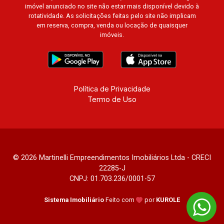
Cidade de Zurique, L?Essence, Magna Vista,
imóvel anunciado no site não estar mais disponível devido à
British Columbia, Dijon, Jardim de Luxemburgo,
rotatividade. As solicitações feitas pelo site não implicam
Exklusiv Golf, Exklusiv Essenz, Mirante
em reserva, compra, venda ou locação de quaisquer
imóveis.
CondoClub, Hydeperk, Urban, Stuttgart, Mondrian,
Bahamas, Monte Sinai, Pennsylvania, Villa
Toscana, Sur Le Jardin, Atlanta, Sapucaia, Van
Gogh, Cenário, Parc Sul, Alleanza D`Oro, Rodin,
Candeias, Apiacás, Blend Coliving, Una Caramuru,
Política de Privacidade
Quintessence, Liber Condomínio Resort, Asas do
Termo de Uso
Sul, Tapuias Residencial, Manhattan, Lumiere,
Civitas, Apogeo, Frankfurt, Emerald, Spazio
Robespierre, Cedro, Dinamarca, Portes du Soleil,
Solo, Cambuí, Philadelphia, Victória Hill, San
Pierre, Estocolmo, La Défense, Toulouse, Saint
© 2026 Martinelli Empreendimentos Imobiliários Ltda - CRECI
Étienne, Monet, Rembrandt, Montreux, Genève,
22285-J
CNPJ: 01.703.236/0001-57
Quebec, Blue Note, Noruega, Normandie, Jataí,
Via Frattina e Triomphe. Avenida João Fiúsa, 1051
Sistema Imobiliário
Feito com
por
KUROLE
- Alto da Boa Vista | Ribeirão Preto