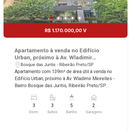
R$ 1.170.000,00 V
Apartamento à venda no Edifício
Urban, próximo à Av. Wladimir
Meirelles - Ribeirão Preto/SP.
Bosque das Juritis - Ribeirão Preto/SP
Apartamento com 139m² de área útil à venda no
Edifício Urban, próximo à Av. Wladimir Meirelles -
Bairro Bosque das Juritis, Ribeirão Preto/SP.
Conheça as características deste imóvel que a
Martinelli Imobiliária selecionou para você: -
3
3
5
2
139m² de área útil - 3 suítes com armários - Sala
Dorm.
Suítes
Banho
Garagens
2 ambientes - Lavabo - Cozinha e área de serviço
planejadas - Sacada gourmet - 2 vagas Martinelli
Imobiliária - excelência absoluta no mercado