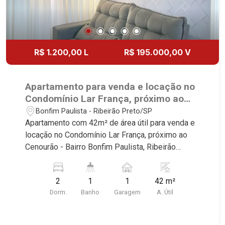
R$ 1.200,00 L
R$ 195.000,00 V
Apartamento para venda e locação no
Condomínio Lar França, próximo ao
Cenourão - Ribeirão Preto/SP.
Bonfim Paulista - Ribeirão Preto/SP
Apartamento com 42m² de área útil para venda e
locação no Condomínio Lar França, próximo ao
Cenourão - Bairro Bonfim Paulista, Ribeirão
Preto/SP. Conheça as características deste
imóvel que a Martinelli Imobiliária selecionou
2
1
1
42 m²
para você: - 42m² de área útil - 2 dormitórios com
Dorm.
Banho
Garagem
A. Útil
armários e ar-condicionado - Banheiro social -
Sala 2 ambientes - Cozinha e área de serviço
planejadas - 1 vaga coberta Martinelli Imobiliária