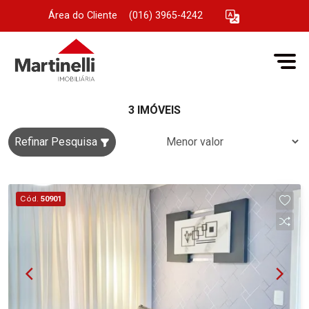
Área do Cliente
|
(016) 3965-4242
3 IMÓVEIS
Refinar Pesquisa
Cód.
50901