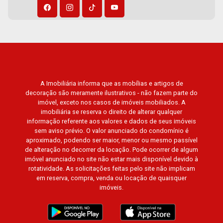
Gaudi, Matisse, Promenade, Botanic Garden, Nova
Aliança Residence, Le Nôtre, Perspective,
Domaine Botanique, Ile Verte, Velazquez,
Edimburgo, Cidade de Paris, Cidade de
Petrópolis, Cidade de Vancouver, Cidade de
Montreal, Cidade de Ouro Preto, Cidade de
Seattle, Cidade de Roma, Cidade de Londres,
A Imobiliária informa que as mobílias e artigos de
Cidade de Munique, Cidade de Lisboa, Cidade de
decoração são meramente ilustrativos - não fazem parte do
imóvel, exceto nos casos de imóveis mobiliados. A
Madrid, Cidade de Viena, Cidade de Barcelona,
imobiliária se reserva o direito de alterar qualquer
Cidade de Zurique, L`Essence, Magna Vista,
informação referente aos valores e dados de seus imóveis
British Columbia, Dijon, Jardim de Luxemburgo,
sem aviso prévio. O valor anunciado do condomínio é
aproximado, podendo ser maior, menor ou mesmo passível
Exklusiv Golf, Exklusiv Essenz, Mirante
de alteração no decorrer da locação. Pode ocorrer de algum
CondoClub, Hydeperk, Urban, Stuttgart, Mondrian,
imóvel anunciado no site não estar mais disponível devido à
Bahamas, Monte Sinai, Pennsylvania, Villa
rotatividade. As solicitações feitas pelo site não implicam
Toscana, Sur Le Jardin, Atlanta, Sapucaia, Van
em reserva, compra, venda ou locação de quaisquer
imóveis.
Gogh, Cenário, Parc Sul, Alleanza D`Oro, Rodin,
Candeias, Apiacás, Blend Coliving, Una Caramuru,
Quintessence, Liber Condomínio Resort, Asas do