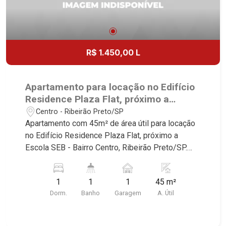
R$ 1.450,00 L
Apartamento para locação no Edifício
Residence Plaza Flat, próximo a
Escola SEB - Ribeirão Preto/SP.
Centro - Ribeirão Preto/SP
Apartamento com 45m² de área útil para locação
no Edifício Residence Plaza Flat, próximo a
Escola SEB - Bairro Centro, Ribeirão Preto/SP.
Conheça as características deste imóvel que a
Martinelli Imobiliária selecionou para você: -
1
1
1
45 m²
45m² de área útil - 1 dormitório - Banheiro social
Dorm.
Banho
Garagem
A. Útil
- Sala 2 ambientes - Cozinha planejada - 1 vaga
Martinelli Imobiliária - excelência absoluta no
mercado imobiliário de Ribeirão Preto.