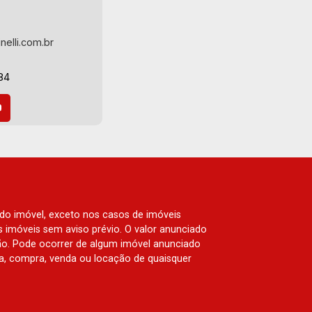
Zurique, L`Essence, Magna Vista,
British Columbia, Dijon, Jardim de
Luxemburgo, Exklusiv Golf, Exklusiv
nelli.com.br
Essenz, Mirante CondoClub, Hydeperk,
Urban, Stuttgart, Mondrian, Bahamas,
84
Monte Sinai, Pennsylvania, Villa
Toscana, Sur Le Jardin, Atlanta,
Sapucaia, Van Gogh, Cenário, Parc Sul,
Alleanza D`Oro, Rodin, Candeias,
Apiacás, Blend Coliving, Una Caramuru,
Quintessence, Liber Condomínio
Resort, Asas do Sul, Tapuias
Residencial, Manhattan, Lumiere,
 do imóvel, exceto nos casos de imóveis
Civitas, Apogeo, Frankfurt, Emerald,
us imóveis sem aviso prévio. O valor anunciado
Spazio Robespierre, Cedro, Dinamarca,
ão. Pode ocorrer de algum imóvel anunciado
Portes du Soleil, Solo, Cambuí,
rva, compra, venda ou locação de quaisquer
Philadelphia, Victória Hill, San Pierre,
Estocolmo, La Défense, Toulouse, Saint
Étienne, Monet, Rembrandt, Montreux,