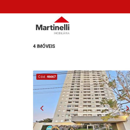
4 IMÓVEIS
Cód.
46667