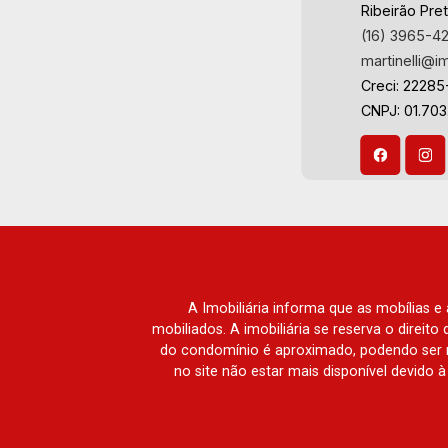
Ribeirão Pre
(16) 3965-4
martinelli@i
Creci: 22285
CNPJ: 01.70
A Imobiliária informa que as mobílias 
mobiliados. A imobiliária se reserva o direit
do condomínio é aproximado, podendo ser m
no site não estar mais disponível devido 