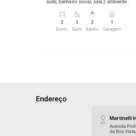
suíte, banheiro social, sala 2 ambientes,
cozinha e área de serviço planejadas,
sacada, 1 vaga coberta, excelente
2
1
2
1
localização, próximo a Av. Castelo
Dorm.
Suite
Banho
Garagem
Branco. Martinelli Imobiliária, referência
no mercado imobiliário desde 2000.
Especialistas em Venda e Locação!
Avenida João Fiúsa, 1051 - Alto da Boa
Vista | Ribeirão Preto.
Endereço
Martinelli I
Avenida Prof
da Boa Vista