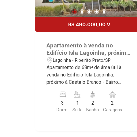
R$ 490.000,00 V
Apartamento à venda no
Edifício Isla Lagoinha, próximo
à Castelo Branco - Ribeirão
Lagoinha - Ribeirão Preto/SP
Preto/SP.
Apartamento de 68m² de área útil à
venda no Edifício Isla Lagoinha,
próximo à Castelo Branco - Bairro
Parque Industrial Lagoinha, Ribeirão
Preto/SP. Conheça as características
3
1
2
2
deste imóvel que a Martinelli
Dorm.
Suite
Banho
Garagens
Imobiliária selecionou para você: -
68m² de área útil - 3 dormitórios com
armários sendo 1 suíte - Banheiro
social - Sala 2 ambientes - Cozinha e