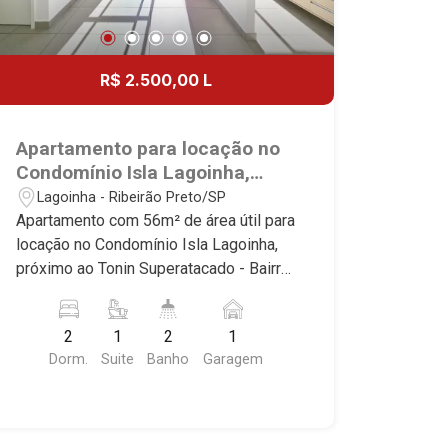
R$ 2.500,00 L
Apartamento para locação no
Condomínio Isla Lagoinha,
próximo ao Tonin
Lagoinha - Ribeirão Preto/SP
Superatacado - Ribeirão
Apartamento com 56m² de área útil para
Preto/SP.
locação no Condomínio Isla Lagoinha,
próximo ao Tonin Superatacado - Bairro
Lagoinha, Ribeirão Preto/SP. Conheça
as características deste imóvel que a
2
1
2
1
Martinelli Imobiliária selecionou para
Dorm.
Suite
Banho
Garagem
você: - 56m² de área útil - 2 dormitórios
com armários sendo 1 suíte - Banheiro
social - Sala 2 ambientes - Cozinha e
área de serviço planejadas - Sacada - 1