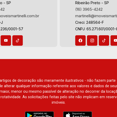
to - SP
Ribeirão Preto - SP
242
(16) 3965-4242
moveismartinelli.com.br
martinelli@imoveismarti
-J
Creci: 248564-F
3.236/0001-57
CNPJ: 65.271.601/0001-
e artigos de decoração são meramente ilustrativos - não fazem parte
o de alterar qualquer informação referente aos valores e dados de se
aior, menor ou mesmo passível de alteração no decorrer da locaç
à rotatividade. As solicitações feitas pelo site não implicam em rese
imóveis.