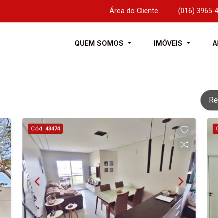
Área do Cliente
|
(016) 3965-
QUEM SOMOS
IMÓVEIS
A
Re
Cód.
43474