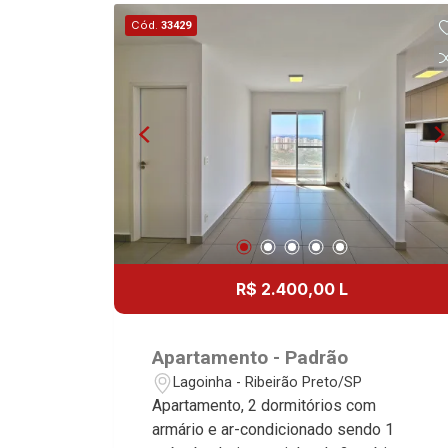
área de serviço planejadas - Sacada
Cód.
33429
gourmet - Iluminação - 2 vagas
Martinelli Imobiliária, referência no
mercado imobiliário desde 2000!
Avenida João Fiúsa, 1051 - Alto da Boa
Vista | Ribeirão Preto.
R$ 2.400,00 L
Apartamento - Padrão
Lagoinha - Ribeirão Preto/SP
Apartamento, 2 dormitórios com
armário e ar-condicionado sendo 1