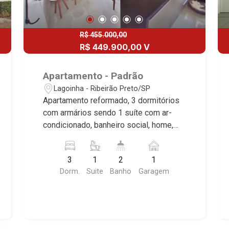
R$ 455.000,00
R$ 449.900,00 V
Apartamento - Padrão
Lagoinha - Ribeirão Preto/SP
Apartamento reformado, 3 dormitórios
com armários sendo 1 suíte com ar-
condicionado, banheiro social, home,
sala de jantar, cozinha, área de serviço,
1 vaga, excelente localização, próximo
3
1
2
1
ao Novo Shopping. Martinelli
Dorm.
Suite
Banho
Garagem
Imobiliária, referência no mercado
imobiliário desde 2000. Especialistas
em Venda e Locação! Avenida João
Fiúsa, 1051 - Alto da Boa Vista
| Ribeirão Preto.