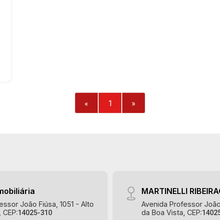
«
1
»
mobiliária
MARTINELLI RIBEIR
essor João Fiúsa, 1051 - Alto
Avenida Professor João 
, CEP:
da Boa Vista, CEP:
14025-310
1402