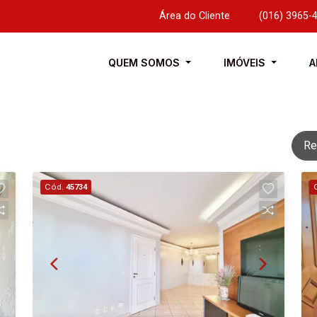
Área do Cliente
|
(016) 3965-
QUEM SOMOS
IMÓVEIS
A
Re
Cód.
45734