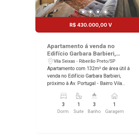
R$ 430.000,00 V
Apartamento á venda no
Edifício Garbara Barbieri,
próximo à Av. Portugal -
Vila Seixas - Ribeirão Preto/SP
Ribeirão Preto/SP.
Apartamento com 132m² de área útil á
venda no Edifício Garbara Barbieri,
próximo à Av. Portugal - Bairro Vila
Seixas, Ribeirão Preto/SP. Conheça as
características deste imóvel que a
3
1
3
1
Martinelli Imobiliária selecionou para
Dorm.
Suite
Banho
Garagem
você: - 132m² de área útil - 3
dormitórios com armários e ar-
condicionado sendo 1 suíte - Banheiro
social - Sala 2 ambientes - Cozinha e