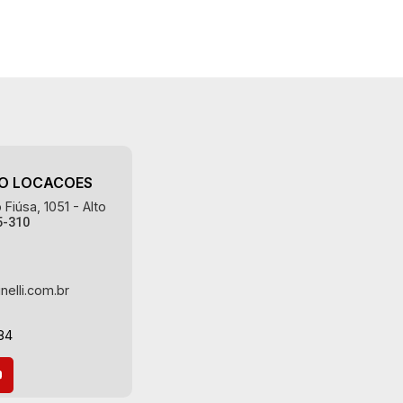
AO LOCACOES
Fiúsa, 1051 - Alto
5-310
nelli.com.br
84