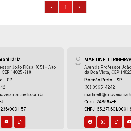
ambientes - Lavabo - Cozinha e área de
«
1
»
serviço planejadas - Dependência de
empregada - Sacada - Iluminação - 2
vagas Martinelli Imobiliária - excelência
absoluta no mercado imobiliário de
Ribeirão Preto. Referência em imóveis
de alto padrão, somos especialistas na
venda e locação de apartamentos nos
mobiliária
MARTINELLI RIBEIR
condomínios mais desejados da Zona
Sul, reconhecidos por sua segurança,
essor João Fiúsa, 1051 - Alto
Avenida Professor João 
, CEP:
da Boa Vista, CEP:
14025-310
1402
infraestrutura completa e qualidade de
to - SP
Ribeirão Preto - SP
vida incomparável. Atuamos nos
242
(16) 3965-4242
empreendimentos de maior prestígio
moveismartinelli.com.br
martinelli@imoveismarti
da região, incluindo: Marquises Park,
Les Alpes Residence, Porto Búzios,
-J
Creci: 248564-F
Sequóia, Blue Diamond, Mirante do Ipê,
3.236/0001-57
CNPJ: 65.271.601/0001-
Hype, Grand Privilège, Grand Raya,
Grand Paysage, Praças do Sul, Uber
Miró, Uber Corbusier, Le Monde Parc,