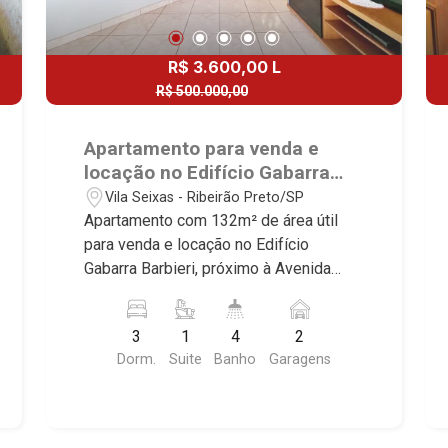
R$ 3.600,00 L
R$ 500.000,00
R$ 440.000,00 V
Apartamento para venda e
locação no Edifício Gabarra
Barbieri, próximo à Avenida
Vila Seixas - Ribeirão Preto/SP
Portugal - Ribeirão Preto/SP.
Apartamento com 132m² de área útil
para venda e locação no Edifício
Gabarra Barbieri, próximo à Avenida
Portugal - Bairro Vila Seixas, Ribeirão
Preto/SP. Conheça as características
3
1
4
2
deste imóvel que a Martinelli
Dorm.
Suite
Banho
Garagens
Imobiliária selecionou para você: -
132m² de área útil - 3 dormitórios com
armários e ar-condicionado sendo 1
suíte - Banheiro social - Sala 2