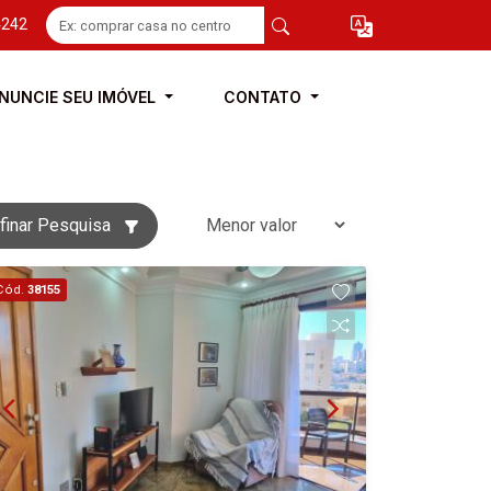
4242
NUNCIE SEU IMÓVEL
CONTATO
finar Pesquisa
Cód.
38155