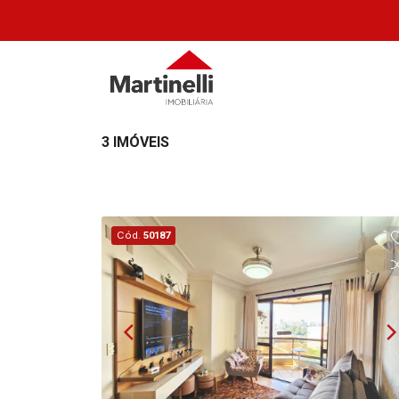
3 IMÓVEIS
Cód.
50187