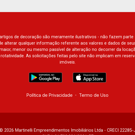
Place Vendôme, Place des Vosges,
L`Ermitage, Bella Vista, Sunset Club,
Amsterdam, Everest, Gran Matisse, Van
Der Rohe, Doppio Spazio, Triomphe,
Solar Del Rey, Jardim de Versailles,
e artigos de decoração são meramente ilustrativos - não fazem parte
Cidade de Sevilha, Solar das Aves,
o de alterar qualquer informação referente aos valores e dados de se
Giardino Solare, Giardino Terrae,
aior, menor ou mesmo passível de alteração no decorrer da locaç
à rotatividade. As solicitações feitas pelo site não implicam em rese
Província de Roma, Lumnesia, Madison
imóveis.
Square Garden, Verona, Barcelona,
Guaecá, Fiúsa One, Icon, Uber Gaudi,
Matisse, Promenade, Botanic Garden,
Nova Aliança Residence, Le Nôtre,
Perspective, Domaine Botanique, Ile
Política de Privacidade
-
Termo de Uso
Verte, Velazquez, Edimburgo, Cidade
de Paris, Cidade de Petrópolis, Cidade
de Vancouver, Cidade de Montreal,
Cidade de Ouro Preto, Cidade de
Seattle, Cidade de Roma, Cidade de
© 2026 Martinelli Empreendimentos Imobiliários Ltda - CRECI 22285-