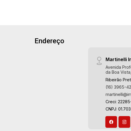
área de serviço planejadas -
Dependência de empregada - Sacada -
1 vaga coberta Martinelli Imobiliária -
excelência absoluta no mercado
imobiliário de Ribeirão Preto.
Referência em imóveis de alto padrão,
Endereço
somos especialistas na venda e
locação de apartamentos nos
Martinelli I
condomínios mais desejados da Zona
Sul, reconhecidos por sua segurança,
Avenida Prof
da Boa Vista
infraestrutura completa e qualidade de
Ribeirão Pre
vida incomparável. Atuamos nos
(16) 3965-4
empreendimentos de maior prestígio
martinelli@i
da região, incluindo: Marquises Park,
Les Alpes Residence, Porto Búzios,
Creci: 22285
Sequóia, Blue Diamond, Mirante do Ipê,
CNPJ: 01.70
Hype, Grand Privilège, Grand Raya,
Grand Paysage, Praças do Sul, Uber
Miró, Uber Corbusier, Le Monde Parc,