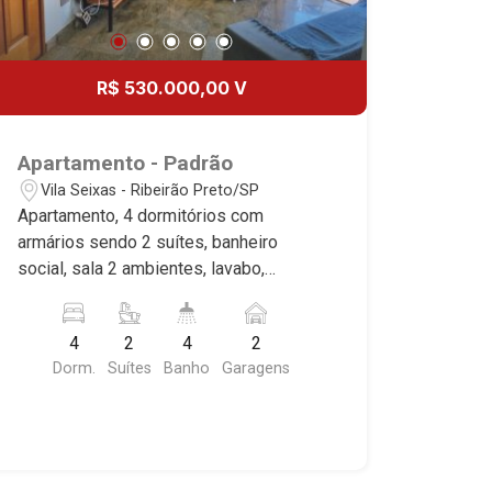
R$ 530.000,00 V
Apartamento - Padrão
Vila Seixas - Ribeirão Preto/SP
Apartamento, 4 dormitórios com
armários sendo 2 suítes, banheiro
social, sala 2 ambientes, lavabo,
cozinha planejada, despensa, área de
serviço, dependência de empregada,
4
2
4
2
sacada, lazer com piscina, sauna, 2
Dorm.
Suítes
Banho
Garagens
vagas cobertas, excelente localização,
próximo a Avenida Nove de Julho.