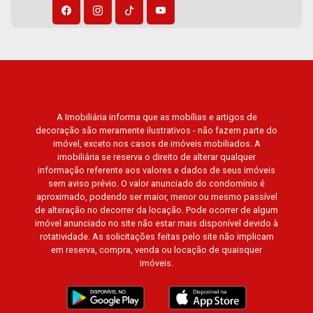
Paineiras, Aroeira, Figueira Branca, Pirangueira,
Jardim Saint Gerard, Buritis, Quinta da Boa Vista,
Santorini, Siena, Alto do Castelo, Portal da Mata,
Villa Dei Fiori, Vivendas da Mata, Jatobá, Colina
Verde, Royal Park, Mirante do Royal Park, Santa
Fé, Villa Victória, Bosque das Colinas, Fazenda
Santa Maria, Baraúna Residencial, Villa de Buenos
A Imobiliária informa que as mobílias e artigos de
Aires, Magnólias, Vila do Golfe, Vila Verde,
decoração são meramente ilustrativos - não fazem parte do
imóvel, exceto nos casos de imóveis mobiliados. A
Country Village, San Remo, Residencial Jardim
imobiliária se reserva o direito de alterar qualquer
Canadá, Torino, Città di Positano, San Diego,
informação referente aos valores e dados de seus imóveis
Quinta da Alvorada, Monte Rey, Garden Villa e
sem aviso prévio. O valor anunciado do condomínio é
aproximado, podendo ser maior, menor ou mesmo passível
Quinta do Golfe. Avenida João Fiúsa, 1051 - Alto
de alteração no decorrer da locação. Pode ocorrer de algum
da Boa Vista | Ribeirão Preto.
imóvel anunciado no site não estar mais disponível devido à
rotatividade. As solicitações feitas pelo site não implicam
em reserva, compra, venda ou locação de quaisquer
imóveis.