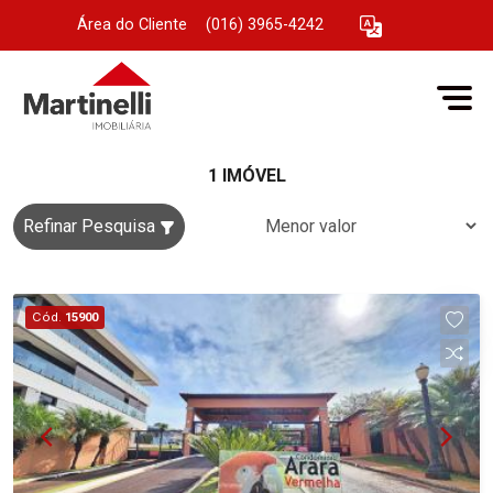
Área do Cliente
|
(016) 3965-4242
1 IMÓVEL
Refinar Pesquisa
Cód.
15900