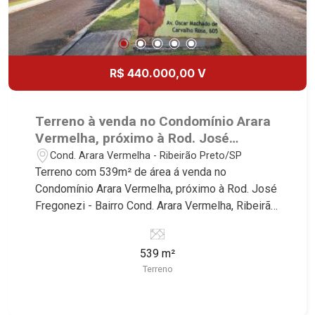
R$ 440.000,00 V
Terreno à venda no Condomínio Arara
Vermelha, próximo à Rod. José
Fregonezi - Ribeirão Preto/SP.
Cond. Arara Vermelha - Ribeirão Preto/SP
Terreno com 539m² de área á venda no
Condomínio Arara Vermelha, próximo à Rod. José
Fregonezi - Bairro Cond. Arara Vermelha, Ribeirão
Preto/SP. plano, condomínio alto padrão Conheça
as características deste imóvel que a Martinelli
539 m²
Imobiliária selecionou para você: - 539m² de área
Terreno
terreno - Plano - Condomínio fechado - Portaria
24hr - Alto padrão Martinelli Imobiliária -
excelência absoluta no mercado imobiliário de