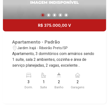
R$ 375.000,00 V
Apartamento - Padrão
Jardim Irajá - Ribeirão Preto/SP
Apartamento, 3 dormitórios com armários sendo
1 suíte, sala 2 ambientes, cozinha e área de
serviço planejadas, 2 vagas, excelente
localização, Próximo ao Parque Dr. Luis Carlos
Raya. * Imóvel alugado, ideal para renda. *
3
1
2
2
Dorm.
Suite
Banho
Garagens