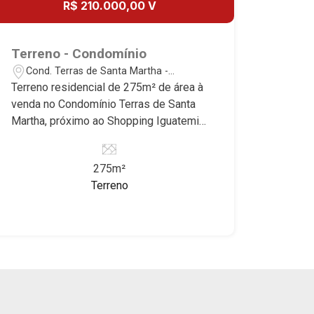
R$ 210.000,00 V
Borda do Parque, Borda da Mata, Bela
Vista, Terras Alpha, Alphaville I, II e III,
Jardim Nova Aliança Sul, Alto do Vale,
Terreno - Condomínio
Colina do Golfe, Terras de Florença,
Cond. Terras de Santa Martha -
Terras de Siena, Quinta dos Ventos,
Ribeirão Preto/SP
Terreno residencial de 275m² de área à
Buona Vitta Ribeirão, Ipê Rosa, Ipê
venda no Condomínio Terras de Santa
Amarelo, Ipê Roxo, Ipê Branco, Vila
Martha, próximo ao Shopping Iguatemi -
Romana, Reserva Imperial, Quinta da
Ribeirão Preto/SP. Conheça as
Primavera, Praça das Árvores, Praça
características deste imóvel que a
dos Pássaros, Praça das Flores,
275m²
Martinelli Imobiliária selecionou para
Guaporé 1, 2 e 3, Colina do Sabiá, San
Terreno
você: - 275m² de área terreno - Plano -
Marco, Village Monet, Arara Vermelha,
Condomínio fechado - Portaria 24hr
Arara Verde, Arara Azul, Verona, Milano,
Martinelli Imobiliária, referência no
Manacás, Bella Città, Paineiras, Aroeira,
mercado imobiliário desde 2000!
Figueira Branca, Pirangueira, Jardim
Avenida João Fiúsa, 1051 - Alto da Boa
Saint Gerard, Buritis, Quinta da Boa
Vista | Ribeirão Preto.
Vista, Santorini, Siena, Alto do Castelo,
Portal da Mata, Villa Dei Fiori, Vivendas