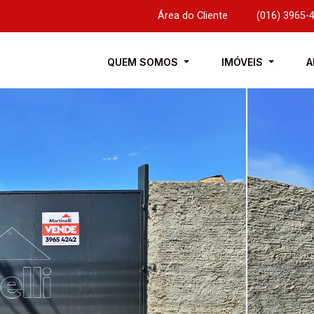
Área do Cliente
|
(016) 3965-
QUEM SOMOS
IMÓVEIS
A