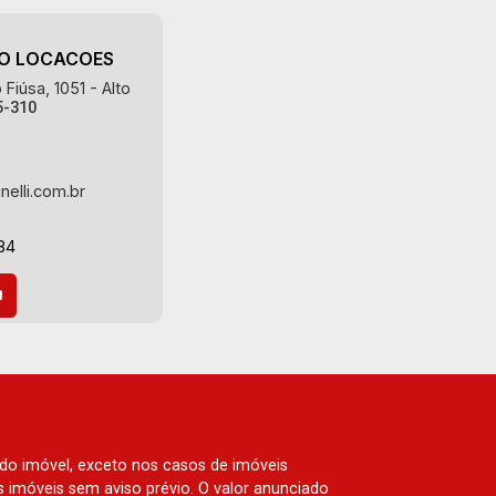
da Mata, Jatobá, Colina Verde, Royal
Park, Mirante do Royal Park, Santa Fé,
Villa Victória, Bosque das Colinas,
AO LOCACOES
Fazenda Santa Maria, Baraúna
Fiúsa, 1051 - Alto
Residencial, Villa de Buenos Aires,
5-310
Magnólias, Vila do Golfe, Vila Verde,
Country Village, San Remo, Residencial
Jardim Canadá, Torino, Città di Positano,
nelli.com.br
San Diego, Quinta da Alvorada, Monte
Rey, Garden Villa e Quinta do Golfe.
84
Avenida João Fiúsa, 1051 - Alto da Boa
Vista | Ribeirão Preto.
 do imóvel, exceto nos casos de imóveis
us imóveis sem aviso prévio. O valor anunciado