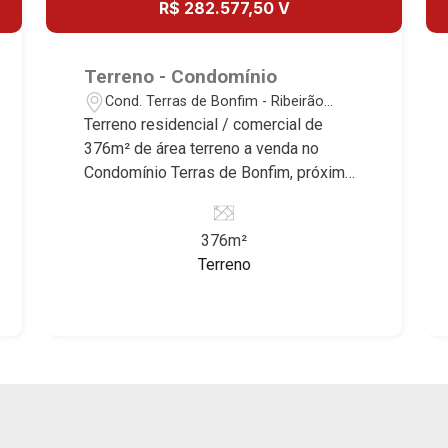
R$ 282.577,50 V
Luisa, Buganville, Jardim Olhos D`Água,
Borda do Parque, Borda da Mata, Bela
Vista, Terras Alpha, Alphaville I, II e III,
Terreno - Condomínio
Jardim Nova Aliança Sul, Alto do Vale,
Cond. Terras de Bonfim - Ribeirão
Colina do Golfe, Terras de Florença,
Preto/SP
Terreno residencial / comercial de
Terras de Siena, Quinta dos Ventos,
376m² de área terreno a venda no
Buona Vitta Ribeirão, Ipê Rosa, Ipê
Condomínio Terras de Bonfim, próximo
Amarelo, Ipê Roxo, Ipê Branco, Vila
a Rodovia José Fregonezi - Bairro
Romana, Reserva Imperial, Quinta da
Bonfim Paulista, Ribeirão Preto/SP.
Primavera, Praça das Árvores, Praça
376m²
Conheça as características deste
dos Pássaros, Praça das Flores,
Terreno
imóvel que a Martinelli Imobiliária
Guaporé 1, 2 e 3, Colina do Sabiá, San
selecionou para você: - 376m² de área
Marco, Village Monet, Arara Vermelha,
terreno - Plano - Condomínio fechado -
Arara Verde, Arara Azul, Verona, Milano,
Portaria 24h Martinelli Imobiliária,
Manacás, Bella Città, Paineiras, Aroeira,
referência no mercado imobiliário
Figueira Branca, Pirangueira, Jardim
desde 2000. Especialistas em Venda,
Saint Gerard, Buritis, Quinta da Boa
Locação e Lançamentos! Avenida João
Vista, Santorini, Siena, Alto do Castelo,
Fiúsa, 1051 - Alto da Boa Vista |