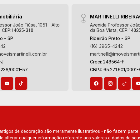
Portal da Mata, Villa Dei Fiori, Vivendas
Ribeirão Preto.
da Mata, Jatobá, Colina Verde, Royal
Park, Mirante do Royal Park, Santa Fé,
mobiliária
MARTINELLI RIBEIR
Villa Victória, Bosque das Colinas,
essor João Fiúsa, 1051 - Alto
Avenida Professor João 
Fazenda Santa Maria, Baraúna
, CEP:
da Boa Vista, CEP:
14025-310
1402
Residencial, Villa de Buenos Aires,
to - SP
Ribeirão Preto - SP
Magnólias, Vila do Golfe, Vila Verde,
242
(16) 3965-4242
Country Village, San Remo, Residencial
moveismartinelli.com.br
martinelli@imoveismarti
Jardim Canadá, Torino, Città di Positano,
-J
Creci: 248564-F
San Diego, Quinta da Alvorada, Monte
3.236/0001-57
CNPJ: 65.271.601/0001-
Rey, Garden Villa e Quinta do Golfe.
Avenida João Fiúsa, 1051 - Alto da Boa
Vista | Ribeirão Preto.
e artigos de decoração são meramente ilustrativos - não fazem parte
o de alterar qualquer informação referente aos valores e dados de se