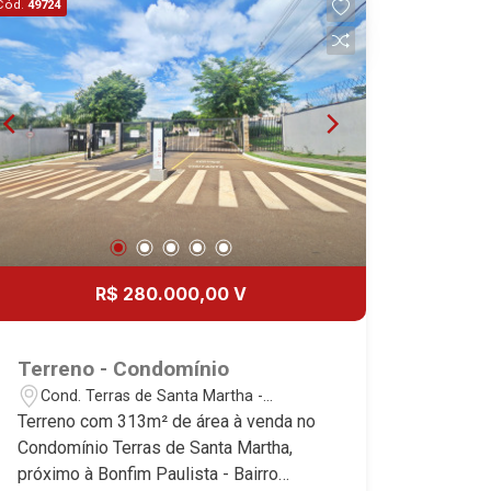
Cód.
49724
Aug/Fri
15
Aug/Sat
17
Aug/Mon
18
R$ 280.000,00 V
Aug/Tue
Terreno - Condomínio
19
Cond. Terras de Santa Martha -
Ribeirão Preto/SP
Terreno com 313m² de área à venda no
Aug/Wed
Condomínio Terras de Santa Martha,
próximo à Bonfim Paulista - Bairro