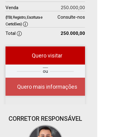
250.000,00
Venda
Consulte-nos
(ITBI, Registro, Escritura e
Certidões)
Total
250.000,00
Quero visitar
r
Qual o melhor dia e
ou
?
horário para você?
Quero mais informações
08
CORRETOR RESPONSÁVEL
08:00
Aug/Sat