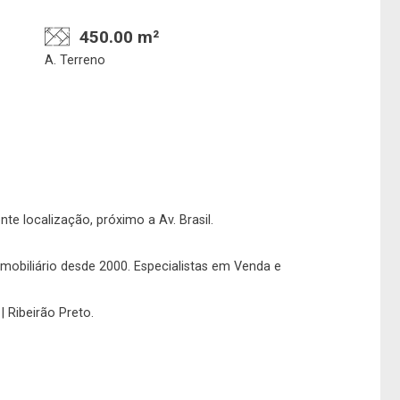
450.00 m²
A. Terreno
Confirmar dados da
Onde deseja encontra
visita
nosso corretor
nte localização, próximo a Av. Brasil.
 imobiliário desde 2000. Especialistas em Venda e
| Ribeirão Preto.
08/08/2026
08h00
Imobiliária