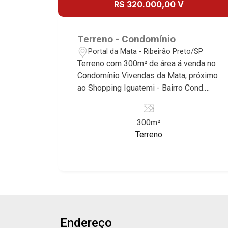
R$ 320.000,00 V
Borda do Parque, Borda da Mata, Bela
Vista, Terras Alpha, Alphaville I, II e III,
Jardim Nova Aliança Sul, Alto do Vale,
Terreno - Condomínio
Colina do Golfe, Terras de Florença,
Portal da Mata - Ribeirão Preto/SP
Terras de Siena, Quinta dos Ventos,
Terreno com 300m² de área á venda no
Buona Vitta Ribeirão, Ipê Rosa, Ipê
Condomínio Vivendas da Mata, próximo
Amarelo, Ipê Roxo, Ipê Branco, Vila
ao Shopping Iguatemi - Bairro Cond.
Romana, Reserva Imperial, Quinta da
Vivendas da Mata Residencial, Ribeirão
Primavera, Praça das Árvores, Praça
Preto/SP. Conheça as características
dos Pássaros, Praça das Flores,
300m²
deste imóvel que a Martinelli
Guaporé 1, 2 e 3, Colina do Sabiá, San
Terreno
Imobiliária selecionou para você: -
Marco, Village Monet, Arara Vermelha,
300m² de área terreno - Plano -
Arara Verde, Arara Azul, Verona, Milano,
Condomínio fechado - Portaria 24h
Manacás, Bella Città, Paineiras, Aroeira,
Martinelli Imobiliária - excelência
Figueira Branca, Pirangueira, Jardim
absoluta no mercado imobiliário de
Saint Gerard, Buritis, Quinta da Boa
Ribeirão Preto. Referência em imóveis
Vista, Santorini, Siena, Alto do Castelo,
de alto padrão, somos especialistas na
Portal da Mata, Villa Dei Fiori, Vivendas
Endereço
venda e locação de casas térreas,