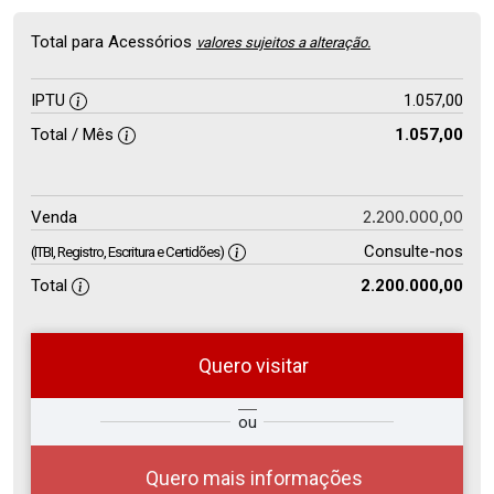
Total para Acessórios
valores sujeitos a alteração.
IPTU
1.057,00
Total / Mês
1.057,00
2.200.000,00
Venda
Consulte-nos
(ITBI, Registro, Escritura e Certidões)
Total
2.200.000,00
Quero visitar
so
Qual o melhor dia e horário para
ou
r?
você?
Quero mais informações