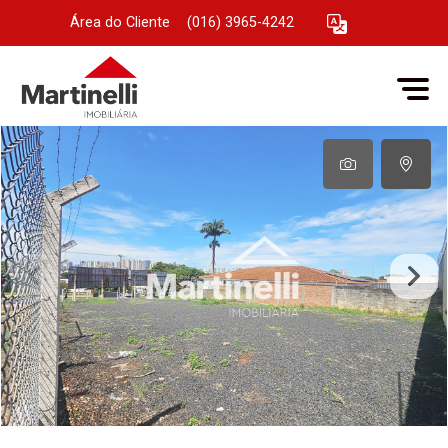
Área do Cliente
|
(016) 3965-4242