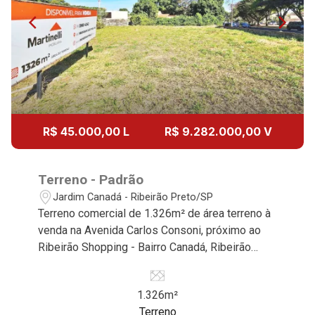
R$ 45.000,00 L
R$ 9.282.000,00 V
Terreno - Padrão
Jardim Canadá - Ribeirão Preto/SP
Terreno comercial de 1.326m² de área terreno à
venda na Avenida Carlos Consoni, próximo ao
Ribeirão Shopping - Bairro Canadá, Ribeirão
Preto/SP. Conheça as características deste
imóvel que a Martinelli Imobiliária selecionou
1.326m²
para você: - 1.326m² de área terreno - Plano -
Terreno
Face sombra - Ideal para clínicas e escritórios