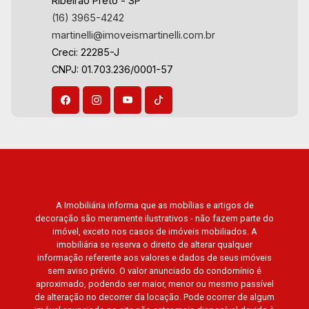
Ribeirão Preto - SP
(16) 3965-4242
martinelli@imoveismartinelli.com.br
Creci: 22285-J
CNPJ: 01.703.236/0001-57
A Imobiliária informa que as mobílias e artigos de
decoração são meramente ilustrativos - não fazem parte do
imóvel, exceto nos casos de imóveis mobiliados. A
imobiliária se reserva o direito de alterar qualquer
informação referente aos valores e dados de seus imóveis
sem aviso prévio. O valor anunciado do condomínio é
aproximado, podendo ser maior, menor ou mesmo passível
de alteração no decorrer da locação. Pode ocorrer de algum