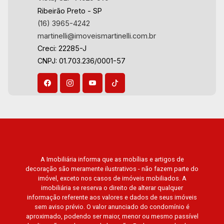
Aug/Thu
Ribeirão Preto - SP
21
(16) 3965-4242
martinelli@imoveismartinelli.com.br
Creci: 22285-J
Aug/Fri
CNPJ: 01.703.236/0001-57
A Imobiliária informa que as mobílias e artigos de
decoração são meramente ilustrativos - não fazem parte do
imóvel, exceto nos casos de imóveis mobiliados. A
imobiliária se reserva o direito de alterar qualquer
informação referente aos valores e dados de seus imóveis
sem aviso prévio. O valor anunciado do condomínio é
aproximado, podendo ser maior, menor ou mesmo passível