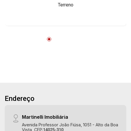
15
Terreno
15:00
Aug/Sat
17
16:00
Aug/Mon
18
17:00
Aug/Tue
19
18:00
Endereço
Aug/Wed
20
Martinelli Imobiliária
Avenida Professor João Fiúsa, 1051 - Alto da Boa
Vista, CEP:
14025-310