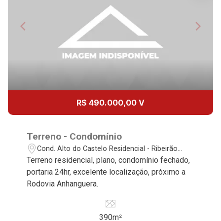
10
10:00
Continuar
Aug/Mon
11
11:00
Aug/Tue
12
12:00
R$ 490.000,00 V
Aug/Wed
13
Terreno - Condomínio
13:00
Cond. Alto do Castelo Residencial - Ribeirão
Preto/SP
Terreno residencial, plano, condomínio fechado,
Aug/Thu
portaria 24hr, excelente localização, próximo a
14
Rodovia Anhanguera.
14:00
Aug/Fri
390m²