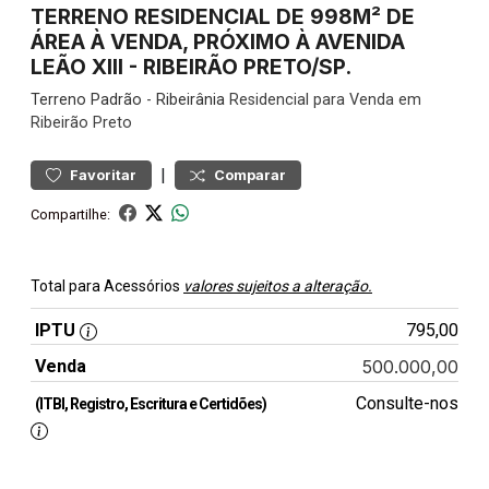
TERRENO RESIDENCIAL DE 998M² DE
ÁREA À VENDA, PRÓXIMO À AVENIDA
LEÃO XIII - RIBEIRÃO PRETO/SP.
Terreno
Padrão
-
Ribeirânia
Residencial para Venda em
Ribeirão Preto
|
Favoritar
Comparar
Compartilhe:
Total para Acessórios
valores sujeitos a alteração.
IPTU
795,00
Venda
500.000,00
Consulte-nos
(ITBI, Registro, Escritura e Certidões)