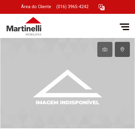
Área do Cliente
|
(016) 3965-4242