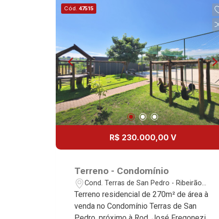
mercado imobiliário desde 2000!
Cód.
47515
Avenida João Fiúsa, 1051 - Alto da Boa
Vista | Ribeirão Preto.
R$ 230.000,00 V
Terreno - Condomínio
Cond. Terras de San Pedro - Ribeirão
Preto/SP
Terreno residencial de 270m² de área à
venda no Condomínio Terras de San
Pedro, próximo à Rod. José Fregonezi -