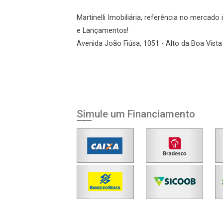
Martinelli Imobiliária, referência no mercad
Esqueci minha senha
e Lançamentos!
Cadastre-se
Avenida João Fiúsa, 1051 - Alto da Boa Vista 
Agendar Visita
ncordo com os
Simule um Financiamento
acidade
r Cadastro