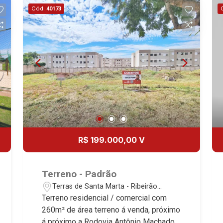
mercado imobiliário desde 2000!
Cód.
40173
Avenida João Fiúsa, 1051 - Alto da Boa
Vista | Ribeirão Preto.
R$ 199.000,00 V
Terreno - Padrão
Terras de Santa Marta - Ribeirão
Preto/SP
Terreno residencial / comercial com
260m² de área terreno á venda, próximo
á próximo a Rodovia Antônio Machado