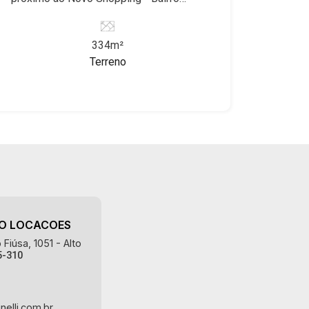
Macedo, Jardim São Luiz, Centro,
Recreio Anhanguera, Ribeirão Preto/SP.
Jardim Flórida, Jardim Centenário,
Conheça as características deste
Recreio das Acácias, Jardim Ana Maria,
334m²
imóvel que a Martinelli Imobiliária
San Marco, Vila Romana, Bosque dos
Terreno
selecionou para você: - 334m² de área
Juritis, Jardim dos Guaporés e Bella
terreno - Plano - Condomínio fechado -
Città Residencial e Industrial. Avenida
Portaria 24hr Martinelli Imobiliária,
João Fiúsa, 1051 - Alto da Boa Vista |
referência no mercado imobiliário
Ribeirão Preto
desde 2000. Especialistas em Venda,
Locação e Lançamentos! Avenida João
Fiúsa, 1051 - Alto da Boa Vista |
Ribeirão Preto.
AO LOCACOES
Fiúsa, 1051 - Alto
5-310
nelli.com.br