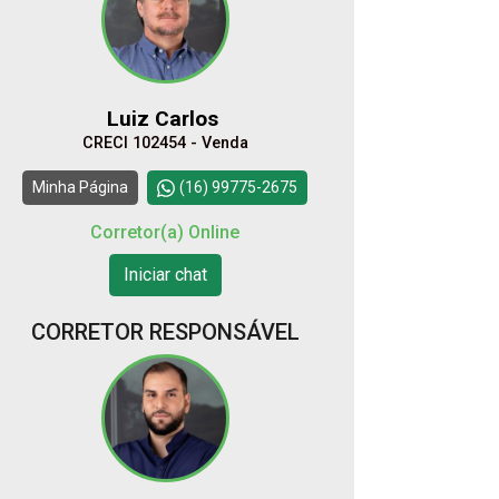
08
12:00
Aug/Sat
Luiz Carlos
10
CRECI 102454 - Venda
13:00
Continuar
Minha Página
(16) 99775-2675
Aug/Mon
Corretor(a) Online
11
Iniciar chat
14:00
Aug/Tue
CORRETOR RESPONSÁVEL
12
15:00
Aug/Wed
13