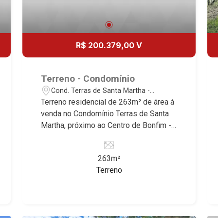
R$ 200.379,00 V
Terreno - Condomínio
Cond. Terras de Santa Martha -
Ribeirão Preto/SP
Terreno residencial de 263m² de área à
venda no Condomínio Terras de Santa
Martha, próximo ao Centro de Bonfim -
Cond. Terras de Santa Martha, Ribeirão
Preto/SP. Conheça as características
263m²
deste imóvel que a Martinelli
Terreno
Imobiliária selecionou para você: -
263m² de área terreno - Plano -
Condomínio fechado - Portaria 24hr
Martinelli Imobiliária, referência no