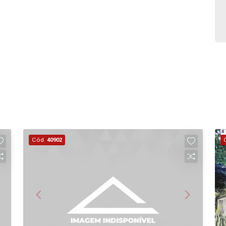
Cód.
40902