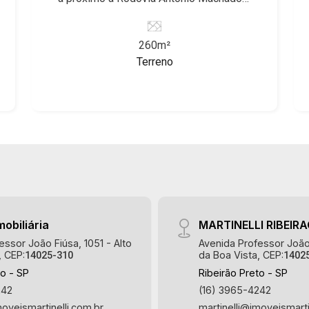
Sant`anna - Bairro Terras de Santa
Marta, Ribeirão Preto/SP. Conheça as
260m²
características deste imóvel que a
Terreno
Martinelli Imobiliária selecionou para
você: - 4.000m² de área terreno -
Declive Martinelli Imobiliária -
excelência absoluta no mercado
imobiliário de Ribeirão Preto.
Referência em imóveis de alto padrão,
somos especialistas na venda e
locação de casas e terrenos
residenciais e comerciais nos bairros
mais desejados da Zona Sul,
mobiliária
MARTINELLI RIBEIR
reconhecidos por sua segurança,
essor João Fiúsa, 1051 - Alto
Avenida Professor João 
infraestrutura e qualidade de vida
, CEP:
da Boa Vista, CEP:
14025-310
1402
incomparável. Atuamos nos bairros de
to - SP
Ribeirão Preto - SP
maior prestígio da região, como: Alto da
242
(16) 3965-4242
Boa Vista, Jardim Botânico, Jardim
moveismartinelli.com.br
martinelli@imoveismarti