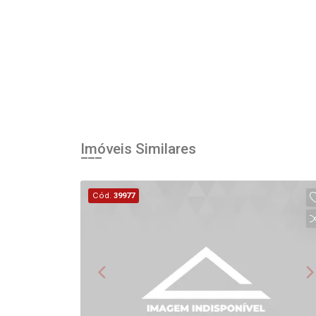
Imóveis Similares
Cód.
39977