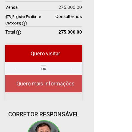
275.000,00
Venda
Consulte-nos
(ITBI, Registro, Escritura e
Certidões)
Total
275.000,00
Quero visitar
r
Qual o melhor dia e
ou
?
horário para você?
Quero mais informações
07
CORRETOR RESPONSÁVEL
11:00
Aug/Fri