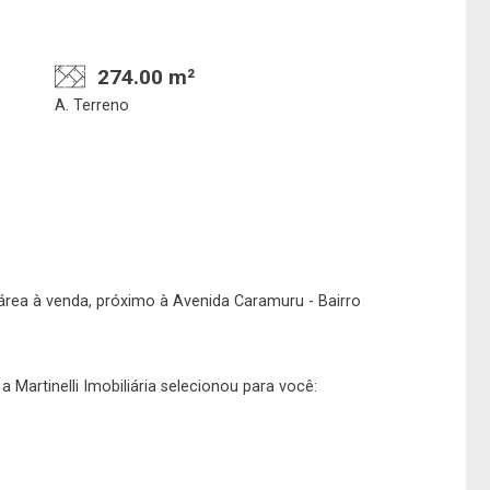
274.00 m²
A. Terreno
Confirmar dados da
Onde deseja encontra
visita
nosso corretor
 área à venda, próximo à Avenida Caramuru - Bairro
07/08/2026
 Martinelli Imobiliária selecionou para você:
11h00
Imobiliária