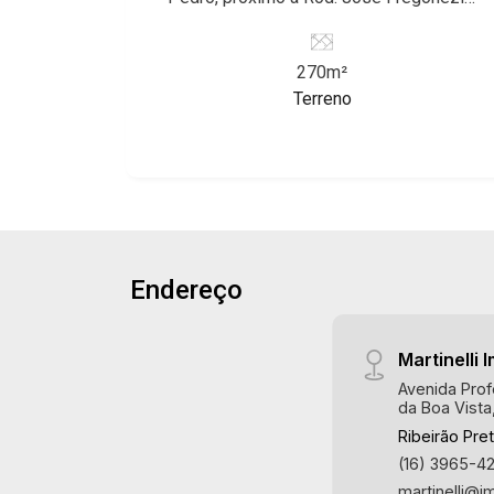
Ribeirão Preto/SP. Conheça as
características deste imóvel que a
270m²
Martinelli Imobiliária selecionou para
Terreno
você: - 270m² de área terreno -
Pequeno declive - Condomínio fechado
- Portaria 24hr Martinelli Imobiliária,
referência no mercado imobiliário
desde 2000! Avenida João Fiúsa, 1051
- Alto da Boa Vista | Ribeirão Preto.
Endereço
Martinelli I
Avenida Prof
da Boa Vista
Ribeirão Pre
(16) 3965-4
martinelli@i