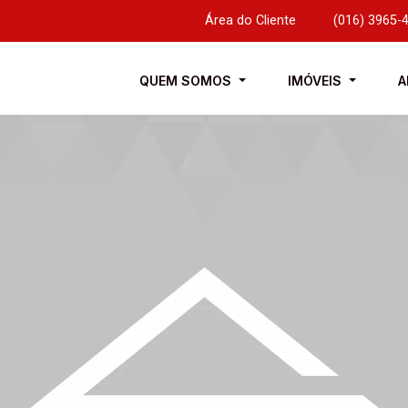
Área do Cliente
|
(016) 3965-
QUEM SOMOS
IMÓVEIS
A