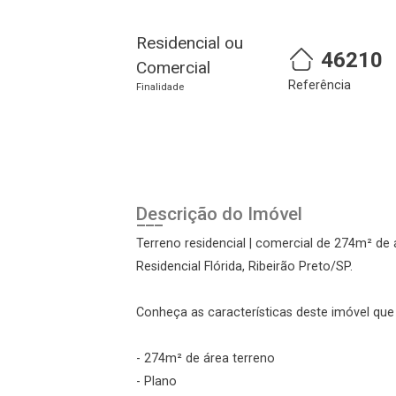
Residencial ou
46210
Comercial
Referência
Finalidade
Cadastre-se
Realize o login
Descrição do Imóvel
Terreno residencial | comercial de 274m² de
Residencial Flórida, Ribeirão Preto/SP.
Conheça as características deste imóvel que a
- 274m² de área terreno
- Plano
Login