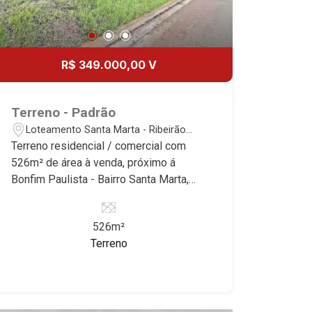
19
Aug/Wed
20
R$ 349.000,00 V
Aug/Thu
Terreno - Padrão
21
Loteamento Santa Marta - Ribeirão
Preto/SP
Terreno residencial / comercial com
526m² de área à venda, próximo á
Aug/Fri
Bonfim Paulista - Bairro Santa Marta,
Ribeirão Preto/SP. Conheça as
características deste imóvel que a
526m²
Martinelli Imobiliária selecionou para
Terreno
você: - 526m² de área terreno - Declive
- Excelente localização Martinelli
Imobiliária - excelência absoluta no
mercado imobiliário de Ribeirão Preto.