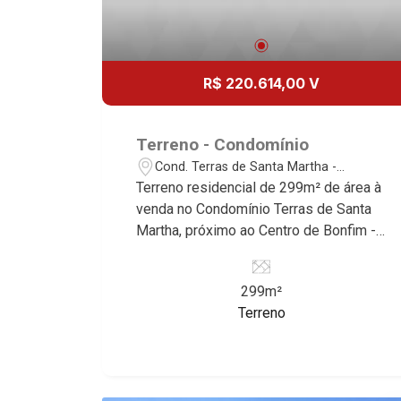
R$ 220.614,00 V
Terreno - Condomínio
Cond. Terras de Santa Martha -
Ribeirão Preto/SP
Terreno residencial de 299m² de área à
venda no Condomínio Terras de Santa
Martha, próximo ao Centro de Bonfim -
Cond. Terras de Santa Martha, Ribeirão
Preto/SP. Conheça as características
299m²
deste imóvel que a Martinelli
Terreno
Imobiliária selecionou para você: -
299m² de área terreno - Plano -
Condomínio fechado - Portaria 24hr
Martinelli Imobiliária, referência no