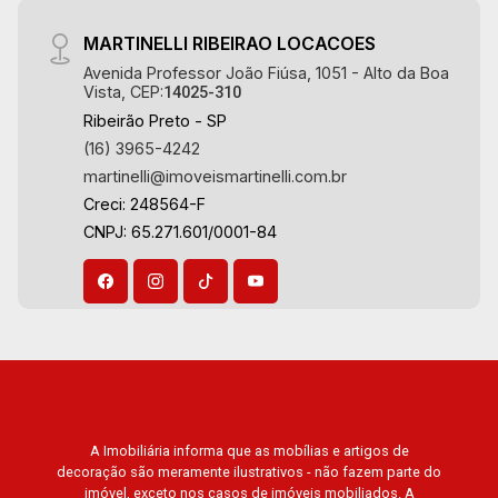
MARTINELLI RIBEIRAO LOCACOES
Avenida Professor João Fiúsa, 1051 - Alto da Boa
Vista, CEP:
14025-310
Ribeirão Preto - SP
(16) 3965-4242
martinelli@imoveismartinelli.com.br
Creci: 248564-F
CNPJ: 65.271.601/0001-84
A Imobiliária informa que as mobílias e artigos de
decoração são meramente ilustrativos - não fazem parte do
imóvel, exceto nos casos de imóveis mobiliados. A