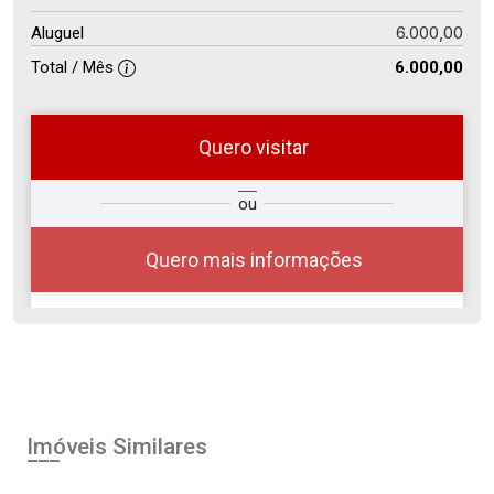
6.000,00
Aluguel
Total / Mês
6.000,00
Quero visitar
ra
?
Alugar
ou
Comprar
Deseja
ou
ê?
Quero mais informações
Alugar
Comprar
Imóveis Similares