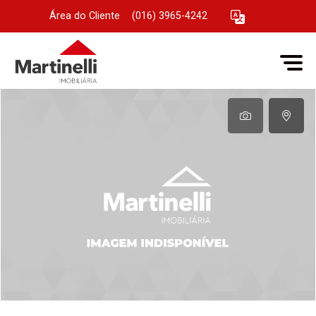
Área do Cliente
|
(016) 3965-4242