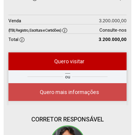
3.200.000,00
Venda
Consulte-nos
(ITBI, Registro, Escritura e Certidões)
Total
3.200.000,00
Quero visitar
so
Qual o melhor dia e horário para
ou
r?
você?
Quero mais informações
CORRETOR RESPONSÁVEL
07
08:00