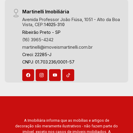
incomparável. Atuamos nos bairros de maior
prestígio da região, como: Alto da Boa Vista,
Martinelli Imobiliária
Jardim Botânico, Jardim Olhos D`Água, Vila do
Avenida Professor João Fiúsa, 1051 - Alto da Boa
Golfe, City Ribeirão, Jardim Canadá, Guaporé,
Vista, CEP:
14025-310
Ilhas do Sul, Jardim Nova Aliança, Boulevard,
Ribeirão Preto - SP
Higienópolis, Sumaré, Jardim América, Alto do
(16) 3965-4242
Ipê, Jardim Irajá, Royal Park, Jardim Califórnia,
martinelli@imoveismartinelli.com.br
Quinta da Primavera, Bonfim Paulista, Vila
Creci: 22285-J
Seixas, Jardim Paulista, Jardim Paulistano,
CNPJ: 01.703.236/0001-57
Lagoinha, Ribeirânia, Nova Ribeirânia, Jardim
Macedo, Jardim São Luiz, Centro, Jardim
Flórida, Jardim Centenário, Recreio das Acácias,
Jardim Ana Maria, San Marco, Vila Romana,
Bosque dos Juritis, Jardim dos Guaporés e
Bella Città Residencial e Industrial. Avenida
João Fiúsa, 1051 - Alto da Boa Vista | Ribeirão
Preto.
A Imobiliária informa que as mobílias e artigos de
decoração são meramente ilustrativos - não fazem parte do
imóvel, exceto nos casos de imóveis mobiliados. A