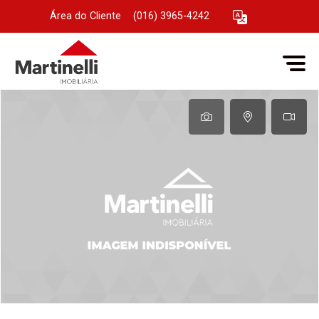
Área do Cliente
|
(016) 3965-4242