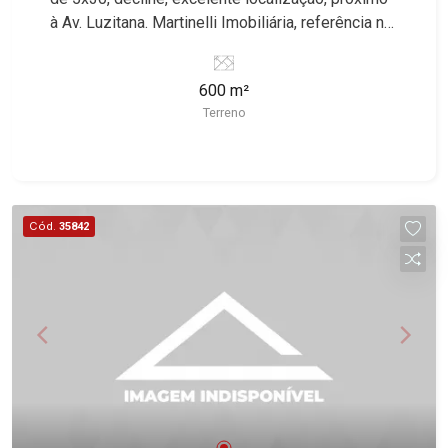
à Av. Luzitana. Martinelli Imobiliária, referência no
mercado imobiliário desde 2000. Especialistas
em Venda e Locação! Avenida João Fiúsa, 1051 -
600 m²
Alto da Boa Vista | Ribeirão Preto.
Terreno
Cód.
35842