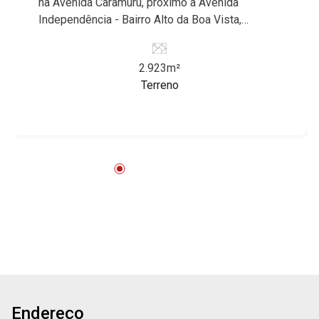
na Avenida Caramuru, próximo à Avenida
15
Independência - Bairro Alto da Boa Vista,
Ribeirão Preto/SP. Conheça as características
deste imóvel que a Martinelli Imobiliária
Aug/Sat
2.923m²
selecionou para você: - 2.923m² de área terreno
17
Terreno
- Esquina positiva - Plano - Ideal para empresas
de grande porte Martinelli Imobiliária, referência
no mercado imobiliário desde 2000.
Aug/Mon
Especialistas em Venda, Locação e
18
Lançamentos! Avenida João Fiúsa, 1051 - Alto
da Boa Vista | Ribeirão Preto.
Aug/Tue
19
Aug/Wed
20
Endereço