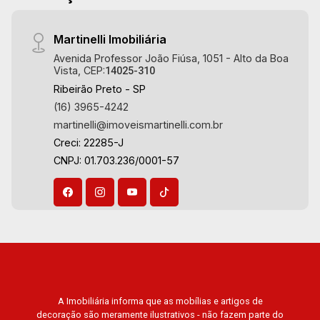
Aug/Thu
21
Martinelli Imobiliária
Avenida Professor João Fiúsa, 1051 - Alto da Boa
Vista, CEP:
14025-310
Aug/Fri
Ribeirão Preto - SP
22
(16) 3965-4242
martinelli@imoveismartinelli.com.br
Creci: 22285-J
Aug/Sat
CNPJ: 01.703.236/0001-57
A Imobiliária informa que as mobílias e artigos de
decoração são meramente ilustrativos - não fazem parte do