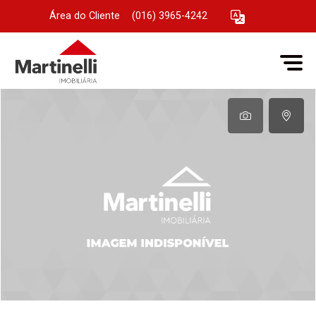
Área do Cliente
|
(016) 3965-4242