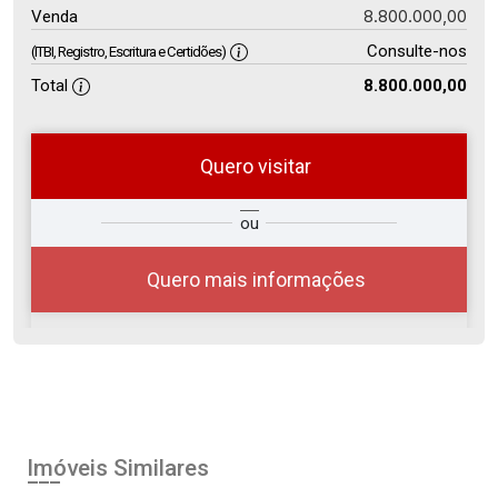
8.800.000,00
Venda
Consulte-nos
(ITBI, Registro, Escritura e Certidões)
Total
8.800.000,00
Quero visitar
so
Qual o melhor dia e horário para
ou
r?
você?
Quero mais informações
08
08:00
Aug/Sat
Imóveis Similares