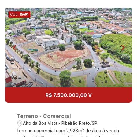
10
09:00
Cód.
45691
Aug/Mon
11
10:00
Continuar
Aug/Tue
12
11:00
Aug/Wed
13
12:00
R$ 7.500.000,00 V
Aug/Thu
14
Terreno - Comercial
Alto da Boa Vista - Ribeirão Preto/SP
Terreno comercial com 2.923m² de área à venda
Aug/Fri