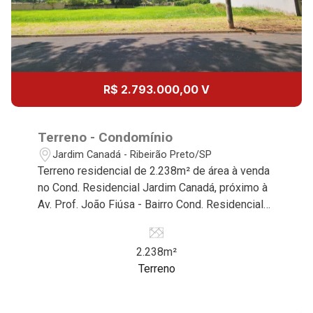
11
Aug/Tue
12
R$ 2.793.000,00 V
Aug/Wed
13
Terreno - Condomínio
Jardim Canadá - Ribeirão Preto/SP
Terreno residencial de 2.238m² de área à venda
Aug/Thu
no Cond. Residencial Jardim Canadá, próximo à
14
Av. Prof. João Fiúsa - Bairro Cond. Residencial
Jardim Canadá, Ribeirão Preto/SP. Conheça as
características deste imóvel que a Martinelli
Aug/Fri
2.238m²
Imobiliária selecionou para você: - 2.238m² de
15
Terreno
área terreno - Plano - Condomínio fechado -
Portaria 24hr Martinelli Imobiliária - excelência
absoluta no mercado imobiliário de Ribeirão
Aug/Sat