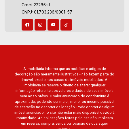
Creci: 22285-J
Arara Azul, Verona, Milano, Manacás, Bella Città,
Aug/Fri
CNPJ: 01.703.236/0001-57
Paineiras, Aroeira, Figueira Branca, Pirangueira,
Jardim Saint Gerard, Buritis, Quinta da Boa Vista,
Santorini, Siena, Alto do Castelo, Portal da Mata,
Villa Dei Fiori, Vivendas da Mata, Jatobá, Colina
Verde, Royal Park, Mirante do Royal Park, Santa
Fé, Villa Victória, Bosque das Colinas, Fazenda
Santa Maria, Baraúna Residencial, Villa de
Buenos Aires, Magnólias, Vila do Golfe, Vila
Verde, Country Village, San Remo, Residencial
A Imobiliária informa que as mobílias e artigos de
decoração são meramente ilustrativos - não fazem parte do
Jardim Canadá, Torino, Città di Positano, San
imóvel, exceto nos casos de imóveis mobiliados. A
Diego, Quinta da Alvorada, Monte Rey, Garden
imobiliária se reserva o direito de alterar qualquer
Villa e Quinta do Golfe. Avenida João Fiúsa,
informação referente aos valores e dados de seus imóveis
1051 - Alto da Boa Vista | Ribeirão Preto.
sem aviso prévio. O valor anunciado do condomínio é
aproximado, podendo ser maior, menor ou mesmo passível
de alteração no decorrer da locação. Pode ocorrer de algum
imóvel anunciado no site não estar mais disponível devido à
rotatividade. As solicitações feitas pelo site não implicam
em reserva, compra, venda ou locação de quaisquer
imóveis.