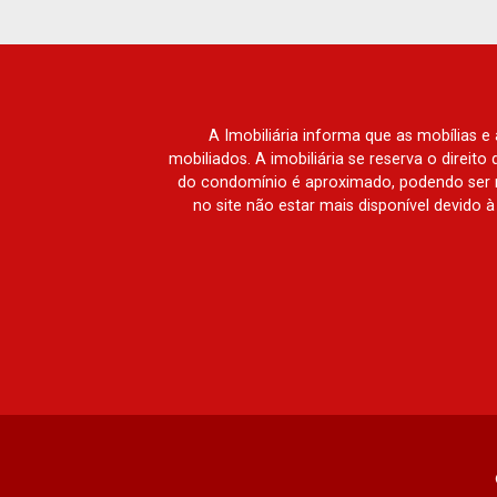
Ribeirânia, Nova Ribeirânia, Jardim
Macedo, Jardim São Luiz, Centro,
Jardim Flórida, Jardim Centenário,
Recreio das Acácias, Jardim Ana Maria,
San Marco, Vila Romana, Bosque dos
A Imobiliária informa que as mobílias 
Juritis, Jardim dos Guaporés e Bella
mobiliados. A imobiliária se reserva o direit
Città Residencial e Industrial. Avenida
do condomínio é aproximado, podendo ser m
no site não estar mais disponível devido 
João Fiúsa, 1051 - Alto da Boa Vista |
Ribeirão Preto