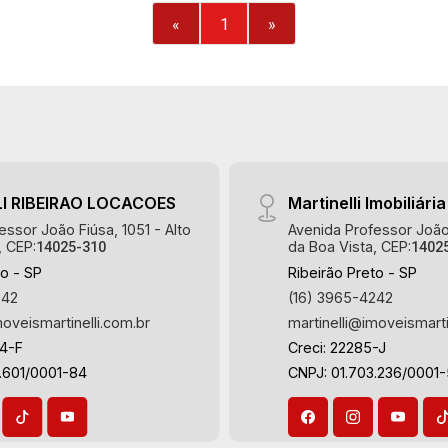
«
1
»
I RIBEIRAO LOCACOES
Martinelli Imobiliária
essor João Fiúsa, 1051 - Alto
Avenida Professor João 
, CEP:
da Boa Vista, CEP:
14025-310
1402
to - SP
Ribeirão Preto - SP
242
(16) 3965-4242
moveismartinelli.com.br
martinelli@imoveismarti
64-F
Creci: 22285-J
.601/0001-84
CNPJ: 01.703.236/0001