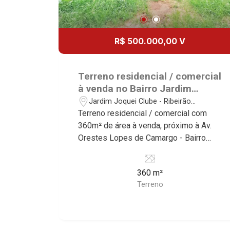
R$ 500.000,00 V
Terreno residencial / comercial
à venda no Bairro Jardim
Joquei Clube, próximo à Av.
Jardim Joquei Clube - Ribeirão
Orestes Lopes de Camargo -
Preto/SP
Terreno residencial / comercial com
Ribeirão Preto/SP.
360m² de área à venda, próximo à Av.
Orestes Lopes de Camargo - Bairro
Jardim Joquei Clube, Ribeirão
Preto/SP. Conheça as características
360 m²
deste imóvel que a Martinelli
Terreno
Imobiliária selecionou para você: -
360m² de área terreno - Plano - Murado
- Portão 4x4 Martinelli Imobiliária -
excelência absoluta no mercado