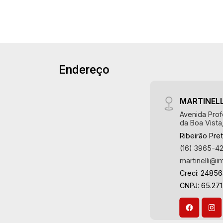
imobiliário de Ribeirão Preto.
Referência em imóveis de alto padrão,
somos especialistas na venda e
locação de casas e terrenos
residenciais e comerciais nos bairros
mais desejados da Zona Sul,
Endereço
reconhecidos por sua segurança,
infraestrutura e qualidade de vida
MARTINELL
incomparável. Atuamos nos bairros de
maior prestígio da região, como: Alto da
Avenida Prof
da Boa Vista
Boa Vista, Jardim Botânico, Jardim
Ribeirão Pre
Olhos D`Água, Vila do Golfe, City
(16) 3965-4
Ribeirão, Jardim Canadá, Guaporé, Ilhas
martinelli@i
do Sul, Jardim Nova Aliança, Boulevard,
Higienópolis, Sumaré, Jardim América,
Creci: 2485
Alto do Ipê, Jardim Irajá, Royal Park,
CNPJ: 65.271
Jardim Califórnia, Quinta da Primavera,
Bonfim Paulista, Vila Seixas, Jardim
Paulista, Jardim Paulistano, Lagoinha,