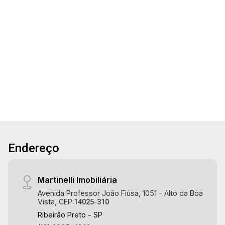
18:00
Condomínio San Marco I, próximo ao Ribeirão
Aug/Tue
Shopping - Bairro San Marco, Ribeirão Preto/SP.
19
Conheça as características deste imóvel que a
Martinelli Imobiliária selecionou para você: -
290m²
290m² de área terreno - Murado - Face sombra -
Aug/Wed
Terreno
Leve aclive - Condomínio fechado - Portaria
24hr Martinelli Imobiliária, referência no
mercado imobiliário desde 2000. Especialistas
em Venda e Locação! Avenida João Fiúsa, 1051
- Alto da Boa Vista | Ribeirão Preto.
Endereço
Martinelli Imobiliária
Avenida Professor João Fiúsa, 1051 - Alto da Boa
Vista, CEP:
14025-310
Ribeirão Preto - SP