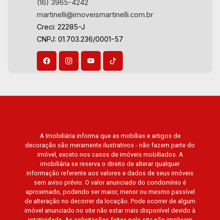
(16) 3965-4242
martinelli@imoveismartinelli.com.br
Creci: 22285-J
CNPJ: 01.703.236/0001-57
A Imobiliária informa que as mobílias e artigos de
decoração são meramente ilustrativos - não fazem parte do
imóvel, exceto nos casos de imóveis mobiliados. A
imobiliária se reserva o direito de alterar qualquer
informação referente aos valores e dados de seus imóveis
sem aviso prévio. O valor anunciado do condomínio é
aproximado, podendo ser maior, menor ou mesmo passível
de alteração no decorrer da locação. Pode ocorrer de algum
imóvel anunciado no site não estar mais disponível devido à
rotatividade. As solicitações feitas pelo site não implicam