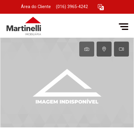
Área do Cliente
|
(016) 3965-4242