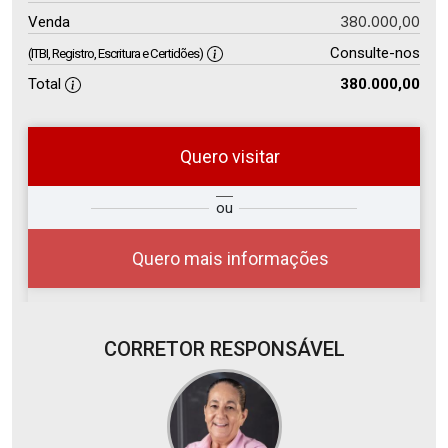
380.000,00
Venda
Consulte-nos
(ITBI, Registro, Escritura e Certidões)
Total
380.000,00
Quero visitar
so
Qual o melhor dia e horário para
ou
r?
você?
Quero mais informações
CORRETOR RESPONSÁVEL
06
08:00
Aug/Thu