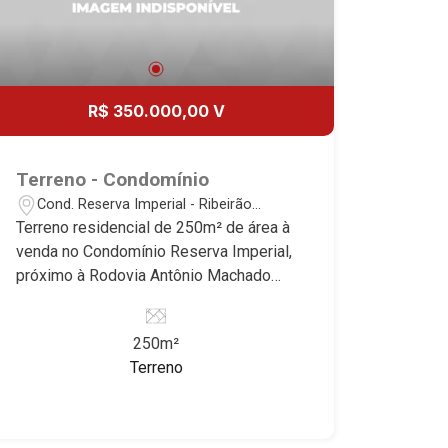
vida incomparável. Atuamos nos
empreendimentos de maior prestígio
da região, incluindo: Reserva Santa
Luisa, Buganville, Jardim Olhos D`Água,
R$ 350.000,00 V
Borda do Parque, Borda da Mata, Bela
Vista, Terras Alpha, Alphaville I, II e III,
Jardim Nova Aliança Sul, Alto do Vale,
Terreno - Condomínio
Colina do Golfe, Terras de Florença,
Cond. Reserva Imperial - Ribeirão
Terras de Siena, Quinta dos Ventos,
Preto/SP
Terreno residencial de 250m² de área à
Buona Vitta Ribeirão, Ipê Rosa, Ipê
venda no Condomínio Reserva Imperial,
Amarelo, Ipê Roxo, Ipê Branco, Vila
próximo à Rodovia Antônio Machado
Romana, Reserva Imperial, Quinta da
Sant`Anna - Bairro Cond. Reserva
Primavera, Praça das Árvores, Praça
Imperial, Ribeirão Preto/SP. Conheça as
dos Pássaros, Praça das Flores,
250m²
características deste imóvel que a
Guaporé 1, 2 e 3, Colina do Sabiá, San
Terreno
Martinelli Imobiliária selecionou para
Marco, Village Monet, Arara Vermelha,
você: - 250m² de área terreno - Plano -
Arara Verde, Arara Azul, Verona, Milano,
Condomínio fechado - Portaria 24hr -
Manacás, Bella Città, Paineiras, Aroeira,
Alto padrão Martinelli Imobiliária,