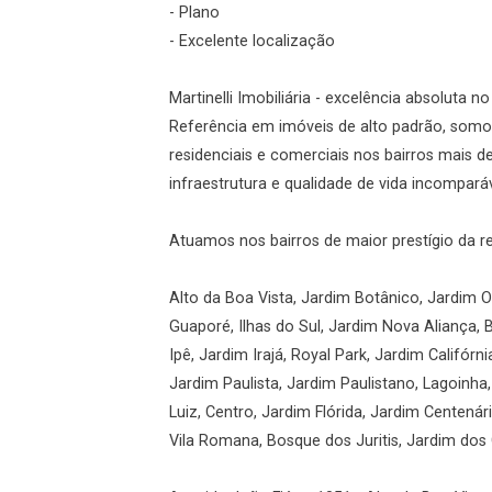
- Plano
- Excelente localização
Esqueci minha senha
Cadastre-se
Martinelli Imobiliária - excelência absoluta n
Referência em imóveis de alto padrão, somos
residenciais e comerciais nos bairros mais 
Agendar Visita
infraestrutura e qualidade de vida incomparáv
ncordo com os
Atuamos nos bairros de maior prestígio da r
acidade
Alto da Boa Vista, Jardim Botânico, Jardim Ol
Guaporé, Ilhas do Sul, Jardim Nova Aliança, 
Ipê, Jardim Irajá, Royal Park, Jardim Califórni
r Cadastro
Jardim Paulista, Jardim Paulistano, Lagoinha
Luiz, Centro, Jardim Flórida, Jardim Centená
Vila Romana, Bosque dos Juritis, Jardim dos G