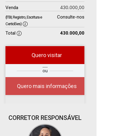
430.000,00
Venda
Consulte-nos
(ITBI, Registro, Escritura e
Certidões)
Total
430.000,00
Quero visitar
r
Qual o melhor dia e
ou
?
horário para você?
Quero mais informações
06
CORRETOR RESPONSÁVEL
09:00
Aug/Thu