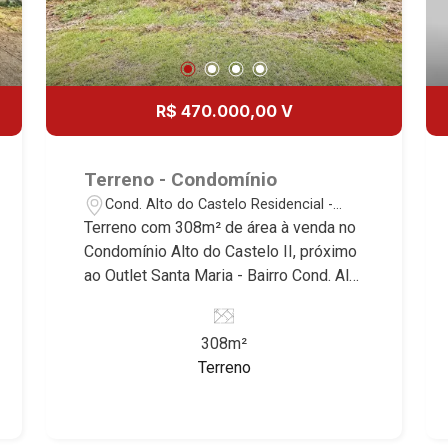
R$ 470.000,00 V
Terreno - Condomínio
Cond. Alto do Castelo Residencial -
Ribeirão Preto/SP
Terreno com 308m² de área à venda no
Condomínio Alto do Castelo II, próximo
ao Outlet Santa Maria - Bairro Cond. Alto
Do Castelo Residencial, Ribeirão
Preto/SP. Conheça as características
308m²
deste imóvel que a Martinelli
Terreno
Imobiliária selecionou para você: -
308m² de área terreno - Aclive -
Condomínio fechado - Portaria 24hr
Martinelli Imobiliária - excelência