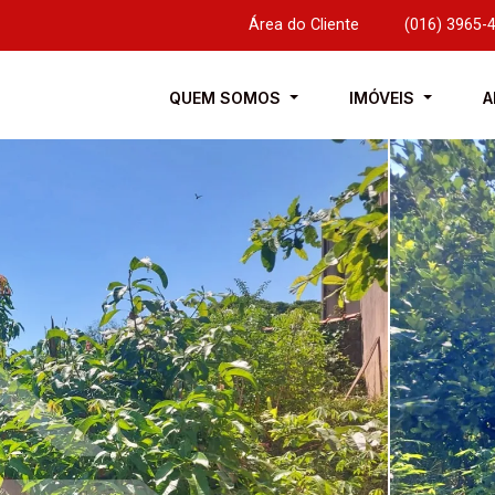
Área do Cliente
|
(016) 3965-
QUEM SOMOS
IMÓVEIS
A