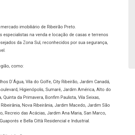
No imóvel
o mercado imobiliário de Ribeirão Preto.
 especialistas na venda e locação de casas e terrenos
desejados da Zona Sul, reconhecidos por sua segurança,
Fazer Agendamento
Continuar
el.
egião, como:
hos D`Água, Vila do Golfe, City Ribeirão, Jardim Canadá,
Boulevard, Higienópolis, Sumaré, Jardim América, Alto do
a, Quinta da Primavera, Bonfim Paulista, Vila Seixas,
, Ribeirânia, Nova Ribeirânia, Jardim Macedo, Jardim São
rio, Recreio das Acácias, Jardim Ana Maria, San Marco,
uaporés e Bella Città Residencial e Industrial.