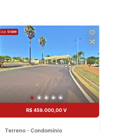
18
Aug/Tue
19
Cód.
51049
Aug/Wed
20
Aug/Thu
R$ 459.000,00 V
Terreno - Condomínio