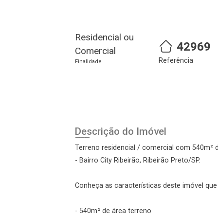
Residencial ou
42969
Comercial
Referência
Finalidade
Cadastre-se
Realize o login
Descrição do Imóvel
Terreno residencial / comercial com 540m² d
- Bairro City Ribeirão, Ribeirão Preto/SP.
Conheça as características deste imóvel que a
- 540m² de área terreno
Login