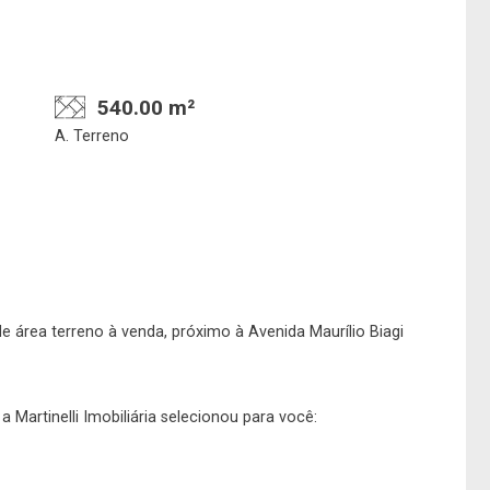
540.00 m²
A. Terreno
Confirmar dados da
Onde deseja encontra
visita
nosso corretor
e área terreno à venda, próximo à Avenida Maurílio Biagi
06/08/2026
 Martinelli Imobiliária selecionou para você:
09h00
Imobiliária