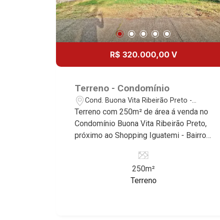
completa e qualidade de vida
incomparável. Atuamos nos
empreendimentos de maior prestígio
da região, incluindo: Reserva Santa
R$ 320.000,00 V
Luisa, Buganville, Jardim Olhos D`Água,
Borda do Parque, Borda da Mata, Bela
Vista, Terras Alpha, Alphaville I, II e III,
Terreno - Condomínio
Jardim Nova Aliança Sul, Alto do Vale,
Cond. Buona Vita Ribeirão Preto -
Colina do Golfe, Terras de Florença,
Ribeirão Preto/SP
Terreno com 250m² de área á venda no
Terras de Siena, Quinta dos Ventos,
Condomínio Buona Vita Ribeirão Preto,
Buona Vitta Ribeirão, Ipê Rosa, Ipê
próximo ao Shopping Iguatemi - Bairro
Amarelo, Ipê Roxo, Ipê Branco, Vila
Cond. Buona Vita Ribeirão Preto,
Romana, Reserva Imperial, Quinta da
Ribeirão Preto/SP. Conheça as
Primavera, Praça das Árvores, Praça
250m²
características deste imóvel que a
dos Pássaros, Praça das Flores,
Terreno
Martinelli Imobiliária selecionou para
Guaporé 1, 2 e 3, Colina do Sabiá, San
você: - 250m² de área terreno - Plano -
Marco, Village Monet, Arara Vermelha,
Condomínio fechado - Portaria 24hr
Arara Verde, Arara Azul, Verona, Milano,
Martinelli Imobiliária - excelência