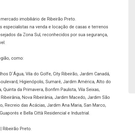
No imóvel
o mercado imobiliário de Ribeirão Preto.
 especialistas na venda e locação de casas e terrenos
desejados da Zona Sul, reconhecidos por sua segurança,
el.
Fazer Agendamento
Continuar
egião, como:
hos D`Água, Vila do Golfe, City Ribeirão, Jardim Canadá,
Boulevard, Higienópolis, Sumaré, Jardim América, Alto do
a, Quinta da Primavera, Bonfim Paulista, Vila Seixas,
, Ribeirânia, Nova Ribeirânia, Jardim Macedo, Jardim São
rio, Recreio das Acácias, Jardim Ana Maria, San Marco,
uaporés e Bella Città Residencial e Industrial.
| Ribeirão Preto.