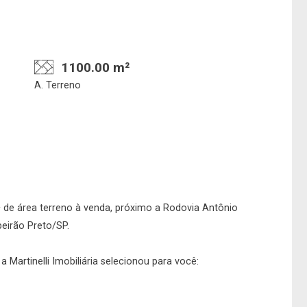
1100.00 m²
A. Terreno
Confirmar dados da
Onde deseja encontra
visita
nosso corretor
 de área terreno à venda, próximo a Rodovia Antônio
beirão Preto/SP.
06/08/2026
 Martinelli Imobiliária selecionou para você:
15h00
Imobiliária