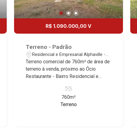
R$ 1.090.000,00 V
Terreno - Padrão
Residencial e Empresarial Alphaville -
Ribeirão Preto/SP
Terreno comercial de 760m² de área de
terreno à venda, próximo ao Ócio
Restaurante - Bairro Residencial e
Empresarial Alphaville, Ribeirão
Preto/SP. Conheça as características
760m²
deste lote que a Martinelli Imobiliária
Terreno
selecionou para você: - 760m² de área
terreno - Leve declive - Ideal para
empresas Martinelli Imobiliária,
referência no mercado imobiliário
desde 2000. Especialistas em Venda,