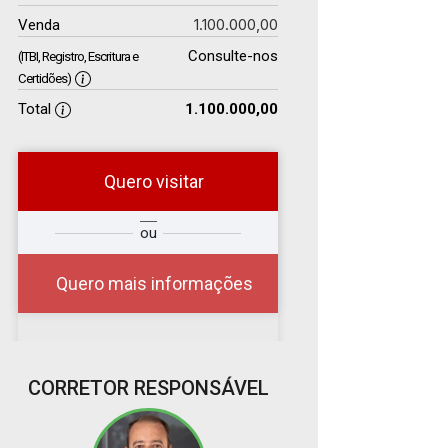
1.100.000,00
Venda
Consulte-nos
(ITBI, Registro, Escritura e
Certidões)
Total
1.100.000,00
Quero visitar
r
Qual o melhor dia e
ou
?
horário para você?
Quero mais informações
06
CORRETOR RESPONSÁVEL
15:00
Aug/Thu