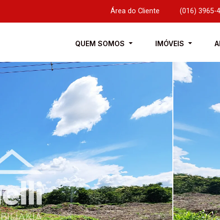
Área do Cliente
|
(016) 3965-
QUEM SOMOS
IMÓVEIS
A