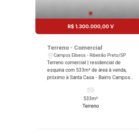
R$ 1.300.000,00 V
Terreno - Comercial
Campos Elíseos - Ribeirão Preto/SP
Terreno comercial | residencial de
esquina com 533m² de área à venda,
próximo à Santa Casa - Bairro Campos
Elíseos, Ribeirão Preto/SP. Conheça as
características deste imóvel que a
533m²
Martinelli Imobiliária selecionou para
Terreno
você: - 533m² de área terreno - Esquina
- Plano - Ideal para empresas de
grande porte Martinelli Imobiliária,
referência no mercado imobiliário
desde 2000! Avenida João Fiúsa, 1051