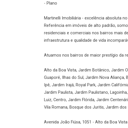
- Plano
Esqueci minha senha
Martinelli Imobiliária - excelência absoluta n
Cadastre-se
Referência em imóveis de alto padrão, somos
residenciais e comerciais nos bairros mais 
infraestrutura e qualidade de vida incomparáv
Agendar Visita
Atuamos nos bairros de maior prestígio da r
ncordo com os
acidade
Alto da Boa Vista, Jardim Botânico, Jardim Ol
Guaporé, Ilhas do Sul, Jardim Nova Aliança, 
Ipê, Jardim Irajá, Royal Park, Jardim Califórni
Jardim Paulista, Jardim Paulistano, Lagoinha
r Cadastro
Luiz, Centro, Jardim Flórida, Jardim Centená
Vila Romana, Bosque dos Juritis, Jardim dos G
Avenida João Fiúsa, 1051 - Alto da Boa Vista 