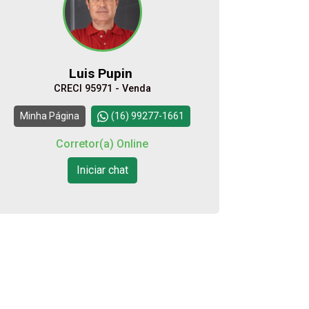
07
16:00
Aug/Fri
Luis Pupin
08
CRECI 95971 - Venda
17:00
Continuar
Minha Página
(16) 99277-1661
Aug/Sat
Corretor(a) Online
10
Iniciar chat
18:00
Aug/Mon
11
Aug/Tue
12