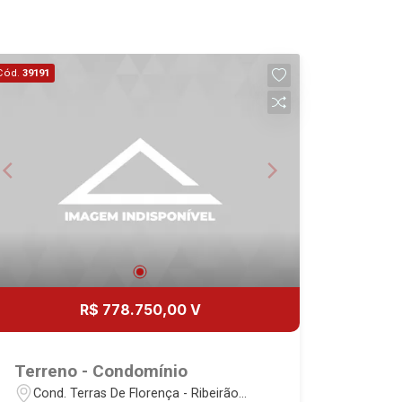
18
Aug/Tue
19
Cód.
39191
Aug/Wed
20
Aug/Thu
R$ 778.750,00 V
Terreno - Condomínio
Cond. Terras De Florença - Ribeirão