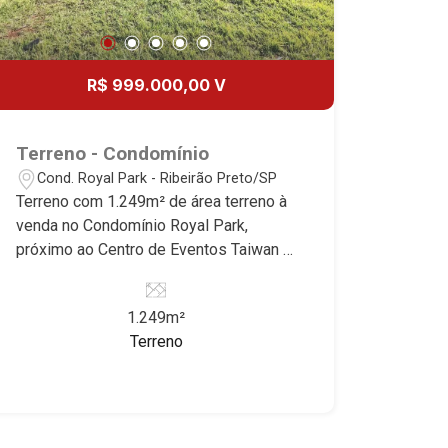
R$ 999.000,00 V
Terreno - Condomínio
Cond. Royal Park - Ribeirão Preto/SP
Terreno com 1.249m² de área terreno à
venda no Condomínio Royal Park,
próximo ao Centro de Eventos Taiwan -
Bairro Cond. Royal Park, Ribeirão
Preto/SP. Conheça as características
1.249m²
deste imóvel que a Martinelli
Terreno
Imobiliária selecionou para você: -
4.000m² de área terreno - Portaria 24hs
- Condomínio fechado Martinelli
Imobiliária - excelência absoluta no
mercado imobiliário de Ribeirão Preto.