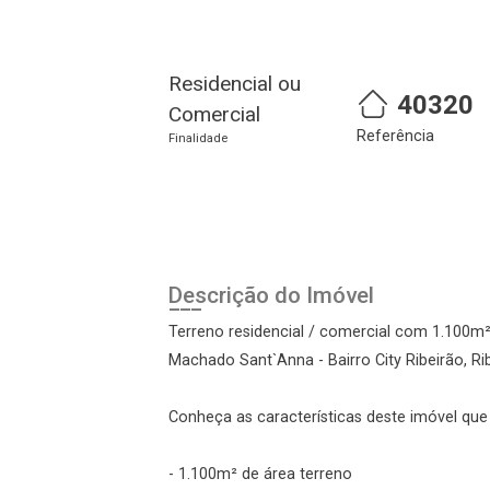
Residencial ou
40320
Comercial
Referência
Finalidade
Cadastre-se
Realize o login
Descrição do Imóvel
Terreno residencial / comercial com 1.100m²
Machado Sant`Anna - Bairro City Ribeirão, Ri
Conheça as características deste imóvel que a
- 1.100m² de área terreno
Login