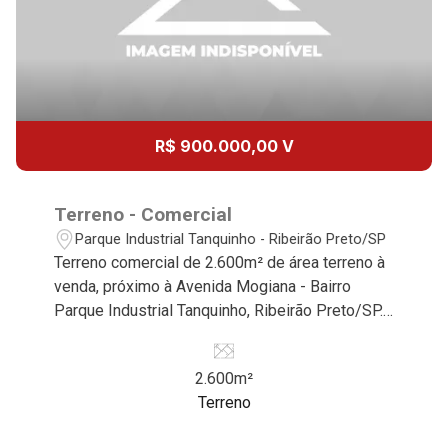
17
14:00
Aug/Mon
18
15:00
R$ 900.000,00 V
Aug/Tue
19
Terreno - Comercial
16:00
Parque Industrial Tanquinho - Ribeirão Preto/SP
Aug/Wed
Terreno comercial de 2.600m² de área terreno à
venda, próximo à Avenida Mogiana - Bairro
20
Parque Industrial Tanquinho, Ribeirão Preto/SP.
17:00
Conheça as características deste imóvel que a
Aug/Thu
Martinelli Imobiliária selecionou para você: -
2.600m²
2.600m² de área terreno - Irregular - Ideal para
21
Terreno
empresas de grande porte Martinelli Imobiliária,
18:00
referência no mercado imobiliário desde 2000.