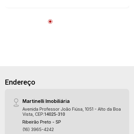
Aug/Fri
Especialistas em Venda, Locação e
Lançamentos! Avenida João Fiúsa, 1051 - Alto
22
da Boa Vista | Ribeirão Preto.
Aug/Sat
Endereço
Martinelli Imobiliária
Avenida Professor João Fiúsa, 1051 - Alto da Boa
Vista, CEP:
14025-310
Ribeirão Preto - SP
(16) 3965-4242