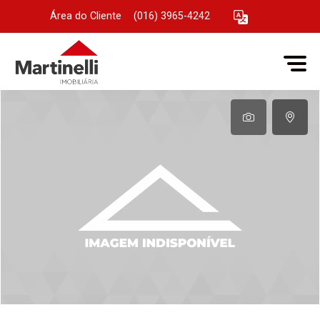
Área do Cliente
|
(016) 3965-4242