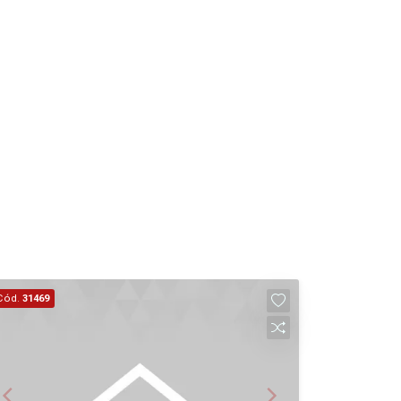
10:00
Continuar
Aug/Sat
10
11:00
Aug/Mon
11
12:00
Aug/Tue
12
13:00
Aug/Wed
Cód.
31469
13
14:00
Aug/Thu