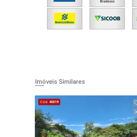
Agendar Visita
ncordo com os
acidade
r Cadastro
Imóveis Similares
Cód.
40319