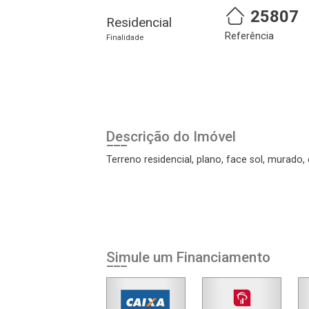
25807
Residencial
Referência
Cadastre-se
Realize o login
Finalidade
Descrição do Imóvel
Terreno residencial, plano, face sol, murado,
Login
Esqueci minha senha
Simule um Financiamento
Cadastre-se