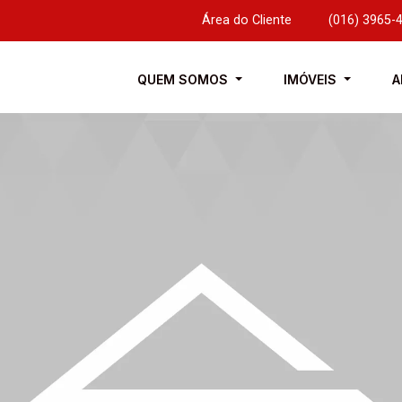
Área do Cliente
|
(016) 3965-
QUEM SOMOS
IMÓVEIS
A