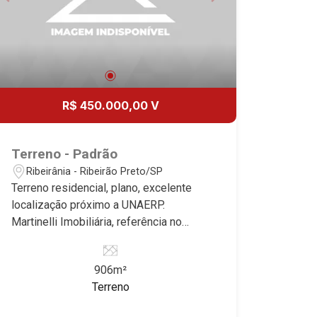
14
15:00
Aug/Fri
15
16:00
R$ 450.000,00 V
Aug/Sat
17
Terreno - Padrão
17:00
Ribeirânia - Ribeirão Preto/SP
Aug/Mon
Terreno residencial, plano, excelente
18
localização próximo a UNAERP.
18:00
Martinelli Imobiliária, referência no
mercado imobiliário desde 2000.
Aug/Tue
Especialistas em Venda e Locação!
19
906m²
Avenida João Fiúsa, 1051 - Alto da Boa
Terreno
Vista | Ribeirão Preto.
Aug/Wed