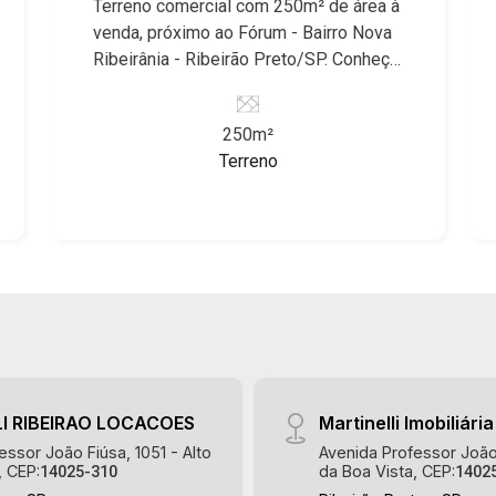
Terreno comercial com 250m² de área à
Buona Vitta Ribeirão, Ipê Rosa, Ipê
venda, próximo ao Fórum - Bairro Nova
Amarelo, Ipê Roxo, Ipê Branco, Vila
Ribeirânia - Ribeirão Preto/SP. Conheça
Romana, Reserva Imperial, Quinta da
as características deste imóvel que a
Primavera, Praça das Árvores, Praça
Martinelli Imobiliária selecionou para
dos Pássaros, Praça das Flores,
250m²
você: - 250m² de área terreno - Murado
Guaporé 1, 2 e 3, Colina do Sabiá, San
Terreno
- Plano - Excelente locação Martinelli
Marco, Village Monet, Arara Vermelha,
Imobiliária - excelência absoluta no
Arara Verde, Arara Azul, Verona, Milano,
mercado imobiliário de Ribeirão Preto.
Manacás, Bella Città, Paineiras, Aroeira,
Referência em imóveis de alto padrão,
Figueira Branca, Pirangueira, Jardim
somos especialistas na venda e
Saint Gerard, Buritis, Quinta da Boa
locação de casas e terrenos
Vista, Santorini, Siena, Alto do Castelo,
residenciais e comerciais nos bairros
Portal da Mata, Villa Dei Fiori, Vivendas
mais desejados da Zona Sul,
da Mata, Jatobá, Colina Verde, Royal
reconhecidos por sua segurança,
Park, Mirante do Royal Park, Santa Fé,
infraestrutura e qualidade de vida
Villa Victória, Bosque das Colinas,
I RIBEIRAO LOCACOES
Martinelli Imobiliária
incomparável. Atuamos nos bairros de
Fazenda Santa Maria, Baraúna
essor João Fiúsa, 1051 - Alto
Avenida Professor João 
maior prestígio da região, como: Alto da
Residencial, Villa de Buenos Aires,
, CEP:
da Boa Vista, CEP:
14025-310
1402
Boa Vista, Jardim Botânico, Jardim