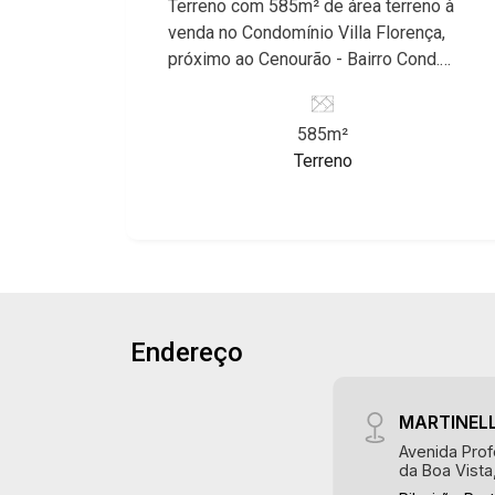
Terreno com 585m² de área terreno à
venda no Condomínio Villa Florença,
próximo ao Cenourão - Bairro Cond.
Villa Florença, Ribeirão Preto/SP.
Conheça as características deste
585m²
imóvel que a Martinelli Imobiliária
Terreno
selecionou para você: - 585m² de área
de terreno - Irregular - Aclive -
Condomínio fechado - Portaria 24hrs
Martinelli Imobiliária - excelência
absoluta no mercado imobiliário de
Ribeirão Preto. Referência em imóveis
de alto padrão, somos especialistas na
Endereço
venda e locação de casas térreas,
sobrados e terrenos nos mais
desejados condomínios da Zona Sul,
MARTINELL
conhecidos por sua segurança,
Avenida Prof
infraestrutura completa e qualidade de
da Boa Vista
vida incomparável. Atuamos nos