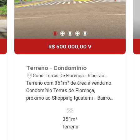
R$ 500.000,00 V
Terreno - Condomínio
Cond. Terras De Florença - Ribeirão
Preto/SP
Terreno com 351m² de área à venda no
Condomínio Terras de Florença,
próximo ao Shopping Iguatemi - Bairro
Cond. Terras De Florença, Ribeirão
Preto/SP. Conheça as características
351m²
deste imóvel que a Martinelli
Terreno
Imobiliária selecionou para você: -
351m² de área terreno - Declive -