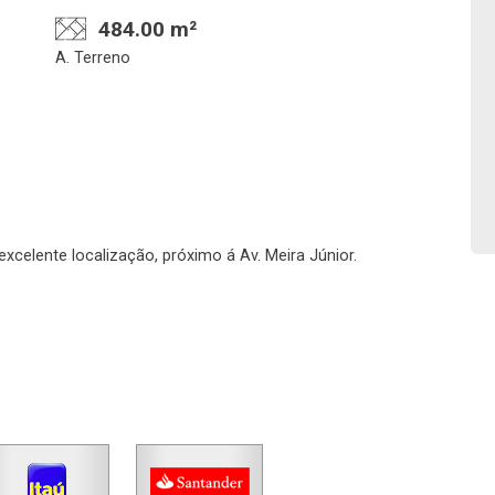
484.00 m²
A. Terreno
Confirmar dados da
Onde deseja encontra
visita
nosso corretor
06/08/2026
 excelente localização, próximo á Av. Meira Júnior.
08h00
Imobiliária
No imóvel