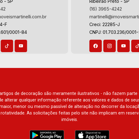
Magnólias, Vila do Golfe, Vila Verde,
to - SP
Ribeirão Preto - SP
Olhos D`Água, Vila do Golfe, City
Country Village, San Remo, Residencial
242
(16) 3965-4242
Ribeirão, Jardim Canadá, Guaporé, Ilhas
Jardim Canadá, Torino, Città di Positano,
moveismartinelli.com.br
martinelli@imoveismarti
do Sul, Jardim Nova Aliança, Boulevard,
San Diego, Quinta da Alvorada, Monte
64-F
Creci: 22285-J
Higienópolis, Sumaré, Jardim América,
Rey, Garden Villa e Quinta do Golfe.
.601/0001-84
CNPJ: 01.703.236/0001
Alto do Ipê, Jardim Irajá, Royal Park,
Avenida João Fiúsa, 1051 - Alto da Boa
Jardim Califórnia, Quinta da Primavera,
Vista | Ribeirão Preto.
Bonfim Paulista, Vila Seixas, Jardim
Paulista, Jardim Paulistano, Lagoinha,
Ribeirânia, Nova Ribeirânia, Jardim
Macedo, Jardim São Luiz, Centro,
Jardim Flórida, Jardim Centenário,
Recreio das Acácias, Jardim Ana Maria,
San Marco, Vila Romana, Bosque dos
e artigos de decoração são meramente ilustrativos - não fazem parte
o de alterar qualquer informação referente aos valores e dados de se
Juritis, Jardim dos Guaporés e Bella
aior, menor ou mesmo passível de alteração no decorrer da locaç
Città Residencial e Industrial. Avenida
à rotatividade. As solicitações feitas pelo site não implicam em rese
João Fiúsa, 1051 - Alto da Boa Vista |
imóveis.
Ribeirão Preto