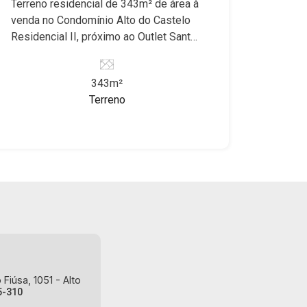
Ribeirão Preto/SP
Terreno residencial de 343m² de área à
venda no Condomínio Alto do Castelo
Residencial II, próximo ao Outlet Santa
Maria - Bairro Cond. Alto do Castelo,
Ribeirão Preto/SP Conheça as
343m²
características deste imóvel que a
Terreno
Martinelli Imobiliária selecionou para
você: - 343m² de área terreno - Plano -
Condomínio Fechado - Portaria 24hr -
Alto padrão Martinelli Imobiliária,
referência no mercado imobiliário
desde 2000! Avenida João Fiúsa, 1051
- Alto da Boa Vista | Ribeirão Pr
Fiúsa, 1051 - Alto
5-310