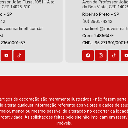
essor João Fiúsa, 1051 - Alto
Avenida Professor João 
, CEP:
da Boa Vista, CEP:
14025-310
1402
to - SP
Ribeirão Preto - SP
242
(16) 3965-4242
moveismartinelli.com.br
martinelli@imoveismarti
-J
Creci: 248564-F
3.236/0001-57
CNPJ: 65.271.601/0001-
e artigos de decoração são meramente ilustrativos - não fazem parte
o de alterar qualquer informação referente aos valores e dados de se
aior, menor ou mesmo passível de alteração no decorrer da locaç
à rotatividade. As solicitações feitas pelo site não implicam em rese
imóveis.