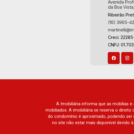
Avenida Prof
Fazenda Santa Maria, Baraúna
da Boa Vista
Residencial, Villa de Buenos Aires,
Ribeirão Pre
Magnólias, Vila do Golfe, Vila Verde,
(16) 3965-4
Country Village, San Remo, Residencial
martinelli@i
Jardim Canadá, Torino, Città di Positano,
Creci: 22285
San Diego, Quinta da Alvorada, Monte
CNPJ: 01.70
Rey, Garden Villa e Quinta do Golfe.
Avenida João Fiúsa, 1051 - Alto da Boa
Vista | Ribeirão Preto.
A Imobiliária informa que as mobílias 
mobiliados. A imobiliária se reserva o direit
do condomínio é aproximado, podendo ser m
no site não estar mais disponível devido 