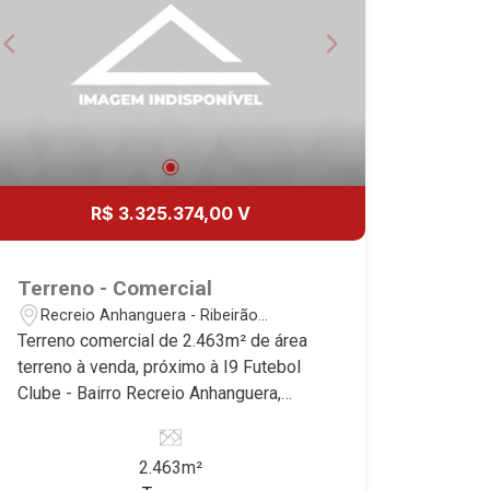
15
15:00
Aug/Sat
17
16:00
Aug/Mon
18
R$ 3.325.374,00 V
17:00
Aug/Tue
Terreno - Comercial
19
Recreio Anhanguera - Ribeirão
Preto/SP
Terreno comercial de 2.463m² de área
18:00
terreno à venda, próximo à I9 Futebol
Aug/Wed
Clube - Bairro Recreio Anhanguera,
20
Ribeirão Preto/SP. Conheça as
características deste imóvel que a
2.463m²
Martinelli Imobiliária selecionou para
Aug/Thu