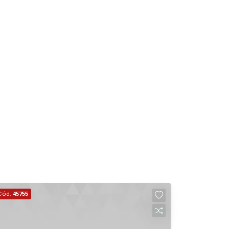
10:00
Continuar
Aug/Mon
11
11:00
Aug/Tue
12
12:00
Aug/Wed
13
13:00
Aug/Thu
14
14:00
Cód.
45755
Aug/Fri