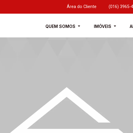
Área do Cliente
|
(016) 3965-
QUEM SOMOS
IMÓVEIS
A