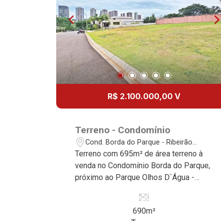
R$ 2.100.000,00 V
Terreno - Condomínio
Cond. Borda do Parque - Ribeirão
Preto/SP
Terreno com 695m² de área terreno à
venda no Condomínio Borda do Parque,
próximo ao Parque Olhos D`Água -
Bairro Cond. Borda do Parque, Ribeirão
Preto/SP. Conheça as características
690m²
deste imóvel que a Martinelli