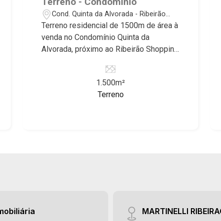
Terreno - Condomínio
Ribeirão, Jardim Canadá, Guaporé, Ilhas
Cond. Quinta da Alvorada - Ribeirão
do Sul, Jardim Nova Aliança, Boulevard,
Preto/SP
Terreno residencial de 1500m de área à
Higienópolis, Sumaré, Jardim América,
venda no Condomínio Quinta da
Alto do Ipê, Jardim Irajá, Royal Park,
Alvorada, próximo ao Ribeirão Shopping
Jardim Califórnia, Quinta da Primavera,
- Bairro Cond. Quinta da Alvorada,
Bonfim Paulista, Vila Seixas, Jardim
Ribeirão Preto/SP. Conheça as
Paulista, Jardim Paulistano, Lagoinha,
1.500m²
características deste imóvel que a
Ribeirânia, Nova Ribeirânia, Jardim
Terreno
Martinelli Imobiliária selecionou para
Macedo, Jardim São Luiz, Centro,
você: - 1500m de área terreno - Plano -
Jardim Flórida, Jardim Centenário,
Alto padrão - Condomínio fechado -
Recreio das Acácias, Jardim Ana Maria,
Portaria 24hr Martinelli Imobiliária,
San Marco, Vila Romana, Bosque dos
referência no mercado imobiliário
Juritis, Jardim dos Guaporés e Bella
desde 2000! Avenida João Fiúsa, 1051
Città Residencial e Industrial. Avenida
- Alto da Boa Vista | Ribeirão Preto.
João Fiúsa, 1051 - Alto da Boa Vista |
Ribeirão Preto
mobiliária
MARTINELLI RIBEIR