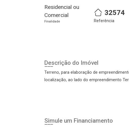
Residencial ou
32574
Comercial
Cadastre-se
Realize o login
Referência
Finalidade
Descrição do Imóvel
Terreno, para elaboração de empreendimento
localização, ao lado do empreendimento Ter
Login
Esqueci minha senha
Cadastre-se
Simule um Financiamento