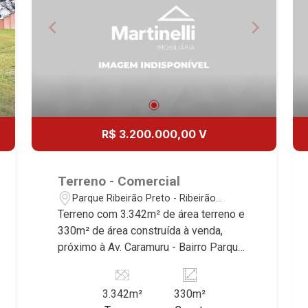
R$ 3.200.000,00 V
Terreno - Comercial
Parque Ribeirão Preto - Ribeirão
Preto/SP
Terreno com 3.342m² de área terreno e
330m² de área construída à venda,
próximo à Av. Caramuru - Bairro Parque
Ribeirão Preto, Ribeirão Preto/SP.
Conheça as características deste
3.342m²
330m²
imóvel que a Martinelli Imobiliária