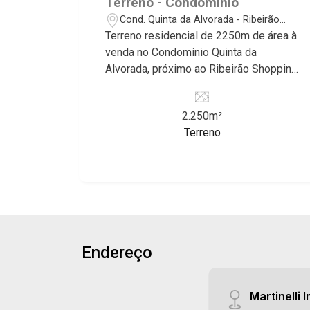
Terreno - Condomínio
Jardim Nova Aliança Sul, Alto do Vale,
Cond. Quinta da Alvorada - Ribeirão
Colina do Golfe, Terras de Florença,
Preto/SP
Terreno residencial de 2250m de área à
Terras de Siena, Quinta dos Ventos,
venda no Condomínio Quinta da
Buona Vitta Ribeirão, Ipê Rosa, Ipê
Alvorada, próximo ao Ribeirão Shopping
Amarelo, Ipê Roxo, Ipê Branco, Vila
- Bairro Cond. Quinta da Alvorada,
Romana, Reserva Imperial, Quinta da
Ribeirão Preto/SP. Conheça as
Primavera, Praça das Árvores, Praça
2.250m²
características deste imóvel que a
dos Pássaros, Praça das Flores,
Terreno
Martinelli Imobiliária selecionou para
Guaporé 1, 2 e 3, Colina do Sabiá, San
você: - 2250m de área terreno - Plano -
Marco, Village Monet, Arara Vermelha,
Alto padrão - Condomínio fechado -
Arara Verde, Arara Azul, Verona, Milano,
Portaria 24hr Martinelli Imobiliária,
Manacás, Bella Città, Paineiras, Aroeira,
referência no mercado imobiliário
Figueira Branca, Pirangueira, Jardim
desde 2000! Avenida João Fiúsa, 1051
Saint Gerard, Buritis, Quinta da Boa
- Alto da Boa Vista | Ribeirão Preto.
Vista, Santorini, Siena, Alto do Castelo,
Endereço
Portal da Mata, Villa Dei Fiori, Vivendas
da Mata, Jatobá, Colina Verde, Royal
Park, Mirante do Royal Park, Santa Fé,
Martinelli I
Villa Victória, Bosque das Colinas,