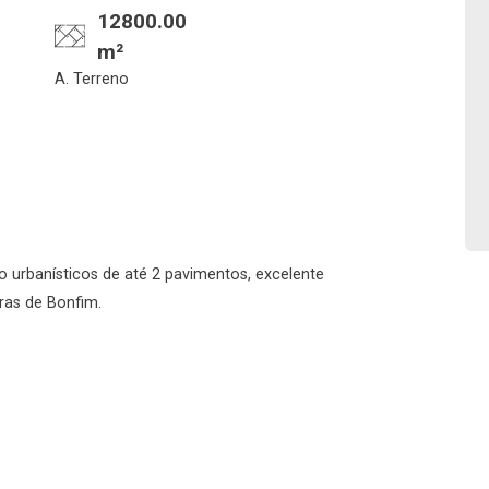
12800.00
m²
Confirmar dados da
Onde deseja encontra
A. Terreno
visita
nosso corretor
07/08/2026
08h00
Imobiliária
 urbanísticos de até 2 pavimentos, excelente
ras de Bonfim.
No imóvel