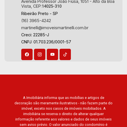
Avenida Professor João Fiúsa, 1051 - Alto da Boa
Vista, CEP:
14025-310
Aug/Thu
Ribeirão Preto - SP
(16) 3965-4242
martinelli@imoveismartinelli.com.br
Creci: 22285-J
CNPJ: 01.703.236/0001-57
A Imobiliária informa que as mobílias e artigos de
decoração são meramente ilustrativos - não fazem parte do
imóvel, exceto nos casos de imóveis mobiliados. A
imobiliária se reserva o direito de alterar qualquer
informação referente aos valores e dados de seus imóveis
sem aviso prévio. O valor anunciado do condomínio é