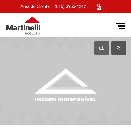
Área do Cliente
|
(016) 3965-4242