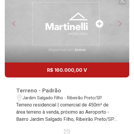
10
10:00
Continuar
Aug/Mon
11
11:00
Aug/Tue
12
12:00
R$ 160.000,00 V
Aug/Wed
13
Terreno - Padrão
13:00
Jardim Salgado Filho - Ribeirão Preto/SP
Terreno residencial | comercial de 450m² de
Aug/Thu
área terreno à venda, próximo ao Aeroporto -
14
Bairro Jardim Salgado Filho, Ribeirão Preto/SP.
14:00
Conheça as características deste imóvel que a
Martinelli Imobiliária selecionou para você: -