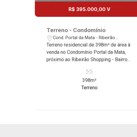
R$ 395.000,00 V
Terreno - Condomínio
Cond. Portal da Mata - Ribeirão
Preto/SP
Terreno residencial de 398m² de área à
venda no Condomínio Portal da Mata,
próximo ao Ribeirão Shopping - Bairro
Cond. Portal da Mata, Ribeirão
Preto/SP. Conheça as características
398m²
deste imóvel que a Martinelli
Terreno
Imobiliária selecionou para você: -
398m² de área terreno - Plano -
Condomínio fechado - Portaria 24hr
Martinelli Imobiliária - excelência
absoluta no mercado imobiliário de
Ribeirão Preto. Referência em imóveis
de alto padrão, somos especialistas na