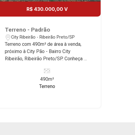
R$ 430.000,00 V
Terreno - Padrão
City Ribeirão - Ribeirão Preto/SP
Terreno com 490m² de área à venda,
próximo à City Pão - Bairro City
Ribeirão, Ribeirão Preto/SP. Conheça as
características deste imóvel que a
Martinelli Imobiliária selecionou para
490m²
você: - 490m² de área terreno - Plano -
Terreno
Excelente localização Martinelli
Imobiliária - excelência absoluta no
mercado imobiliário de Ribeirão Preto.
Referência em imóveis de alto padrão,
somos especialistas na venda e
locação de casas e terrenos
residenciais e comerciais nos bairros