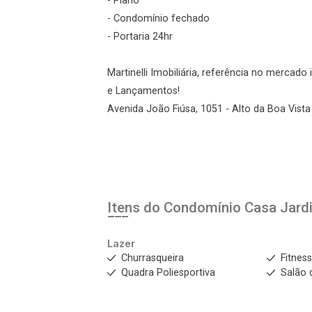
Agendar Visita
- Plano
- Condomínio fechado
- Portaria 24hr
ncordo com os
acidade
Martinelli Imobiliária, referência no mercad
e Lançamentos!
Avenida João Fiúsa, 1051 - Alto da Boa Vista 
r Cadastro
Itens do Condomínio Casa
Jard
Lazer
Churrasqueira
Fitnes
Quadra Poliesportiva
Salão 