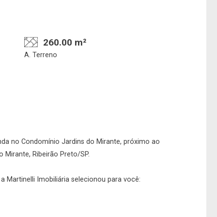
Confirmar dados da
Onde deseja encontra
260.00 m²
visita
nosso corretor
A. Terreno
07/08/2026
09h00
Imobiliária
nda no Condomínio Jardins do Mirante, próximo ao
No imóvel
o Mirante, Ribeirão Preto/SP.
 Martinelli Imobiliária selecionou para você: