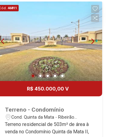
21
Cód.
46811
Aug/Fri
R$ 450.000,00 V
Terreno - Condomínio
Cond. Quinta da Mata - Ribeirão
Preto/SP
Terreno residencial de 503m² de área à
venda no Condomínio Quinta da Mata II,