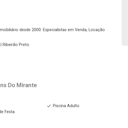
Fazer Agendamento
Continuar
o imobiliário desde 2000. Especialistas em Venda, Locação
| Ribeirão Preto.
ins Do Mirante
s
Piscina Adulto
de Festa