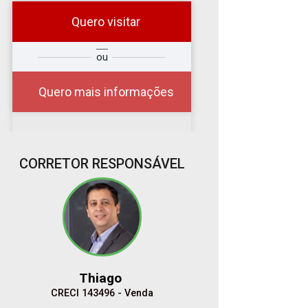
Quero visitar
r
Qual o melhor dia e
ou
?
horário para você?
Quero mais informações
07
CORRETOR RESPONSÁVEL
09:00
Aug/Fri
08
10:00
Aug/Sat
Thiago
10
CRECI 143496 - Venda