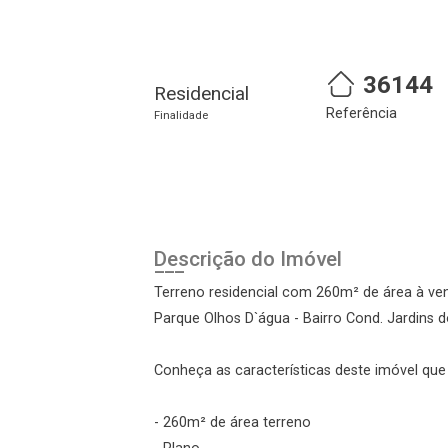
Cadastre-se
Realize o login
36144
Residencial
Referência
Finalidade
Descrição do Imóvel
Login
Terreno residencial com 260m² de área à ve
Parque Olhos D`água - Bairro Cond. Jardins d
Esqueci minha senha
Cadastre-se
Conheça as características deste imóvel que a
- 260m² de área terreno