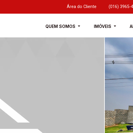
Área do Cliente
|
(016) 3965-
QUEM SOMOS
IMÓVEIS
A