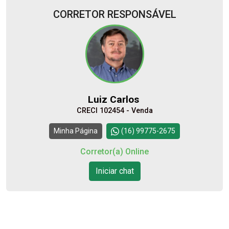
CORRETOR RESPONSÁVEL
10
08:00
Aug/Mon
11
09:00
Luiz Carlos
Aug/Tue
CRECI 102454 - Venda
12
10:00
Continuar
Minha Página
(16) 99775-2675
Aug/Wed
Corretor(a) Online
13
Iniciar chat
11:00
Aug/Thu
14