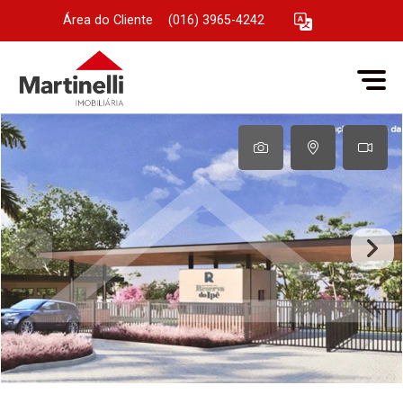
Área do Cliente
|
(016) 3965-4242