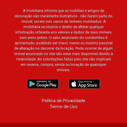
Paineiras, Aroeira, Figueira Branca, Pirangueira,
A Imobiliária informa que as mobílias e artigos de
Jardim Saint Gerard, Buritis, Quinta da Boa Vista,
decoração são meramente ilustrativos - não fazem parte do
Santorini, Siena, Alto do Castelo, Portal da Mata,
imóvel, exceto nos casos de imóveis mobiliados. A
Villa Dei Fiori, Vivendas da Mata, Jatobá, Colina
imobiliária se reserva o direito de alterar qualquer
Verde, Royal Park, Mirante do Royal Park, Santa
informação referente aos valores e dados de seus imóveis
sem aviso prévio. O valor anunciado do condomínio é
Fé, Villa Victória, Bosque das Colinas, Fazenda
aproximado, podendo ser maior, menor ou mesmo passível
Santa Maria, Baraúna Residencial, Villa de
de alteração no decorrer da locação. Pode ocorrer de algum
Buenos Aires, Magnólias, Vila do Golfe, Vila
imóvel anunciado no site não estar mais disponível devido à
Verde, Country Village, San Remo, Residencial
rotatividade. As solicitações feitas pelo site não implicam
em reserva, compra, venda ou locação de quaisquer
Jardim Canadá, Torino, Città di Positano, San
imóveis.
Diego, Quinta da Alvorada, Monte Rey, Garden
Villa e Quinta do Golfe. Avenida João Fiúsa,
1051 - Alto da Boa Vista | Ribeirão Preto.
Política de Privacidade
Termo de Uso