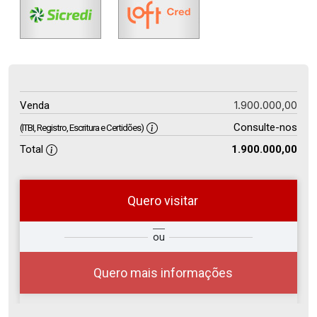
1.900.000,00
Venda
Consulte-nos
(ITBI, Registro, Escritura e Certidões)
Total
1.900.000,00
Quero visitar
so
Qual o melhor dia e horário para
ou
r?
você?
Quero mais informações