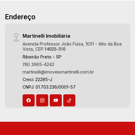
especialistas na venda e locação de casas
térreas, sobrados e terrenos nos mais
Endereço
desejados condomínios da Zona Sul,
conhecidos por sua segurança, infraestrutura
completa e qualidade de vida incomparável.
Martinelli Imobiliária
Atuamos nos empreendimentos de maior
Avenida Professor João Fiúsa, 1051 - Alto da Boa
prestígio da região, incluindo: Reserva Santa
Vista, CEP:
14025-310
Luisa, Buganville, Jardim Olhos D`Água, Borda
Ribeirão Preto - SP
do Parque, Borda da Mata, Bela Vista, Terras
(16) 3965-4242
Alpha, Alphaville I, II e III, Jardim Nova Aliança
martinelli@imoveismartinelli.com.br
Sul, Alto do Vale, Colina do Golfe, Terras de
Creci: 22285-J
Florença, Terras de Siena, Quinta dos Ventos,
CNPJ: 01.703.236/0001-57
Buona Vitta Ribeirão, Ipê Rosa, Ipê Amarelo, Ipê
Roxo, Ipê Branco, Vila Romana, Reserva
Imperial, Quinta da Primavera, Praça das
Árvores, Praça dos Pássaros, Praça das Flores,
Guaporé 1, 2 e 3, Colina do Sabiá, San Marco,
Village Monet, Arara Vermelha, Arara Verde,
Arara Azul, Verona, Milano, Manacás, Bella Città,