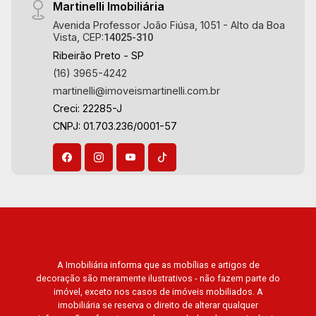
Martinelli Imobiliária
Avenida Professor João Fiúsa, 1051 - Alto da Boa
Vista, CEP:
14025-310
Ribeirão Preto - SP
(16) 3965-4242
martinelli@imoveismartinelli.com.br
Creci: 22285-J
CNPJ: 01.703.236/0001-57
A Imobiliária informa que as mobílias e artigos de
decoração são meramente ilustrativos - não fazem parte do
imóvel, exceto nos casos de imóveis mobiliados. A
imobiliária se reserva o direito de alterar qualquer