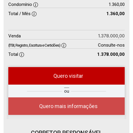
Condomínio
1.360,00
Total / Mês
1.360,00
1.378.000,00
Venda
Consulte-nos
(ITBI, Registro, Escritura e Certidões)
Total
1.378.000,00
Quero visitar
so
Qual o melhor dia e horário para
ou
r?
você?
Quero mais informações