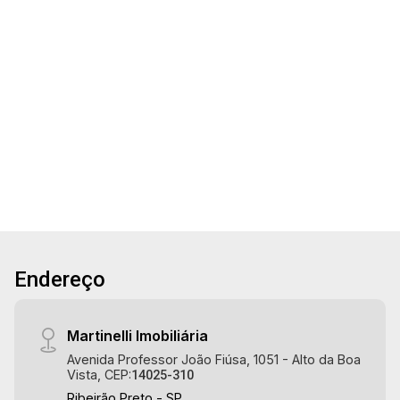
20
Terreno residencial / comercial com 540m² de
área terreno à venda, próximo à Avenida Maurílio
Biagi - Bairro City Ribeirão, Ribeirão Preto/SP.
Aug/Thu
Conheça as características deste imóvel que a
21
Martinelli Imobiliária selecionou para você: -
540m²
540m² de área terreno - Plano - Excelente
Terreno
localização Martinelli Imobiliária - excelência
Aug/Fri
absoluta no mercado imobiliário de Ribeirão
Preto. Referência em imóveis de alto padrão,
somos especialistas na venda e locação de
casas e terrenos residenciais e comerciais nos
bairros mais desejados da Zona Sul,
reconhecidos por sua segurança, infraestrutura
Endereço
e qualidade de vida incomparável. Atuamos nos
bairros de maior prestígio da região, como: Alto
da Boa Vista, Jardim Botânico, Jardim Olhos
Martinelli Imobiliária
D`Água, Vila do Golfe, City Ribeirão, Jardim
Avenida Professor João Fiúsa, 1051 - Alto da Boa
Canadá, Guaporé, Ilhas do Sul, Jardim Nova
Vista, CEP:
14025-310
Aliança, Boulevard, Higienópolis, Sumaré, Jardim
Ribeirão Preto - SP