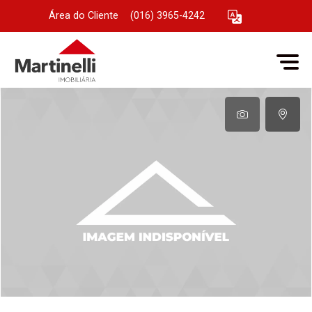
Área do Cliente
|
(016) 3965-4242