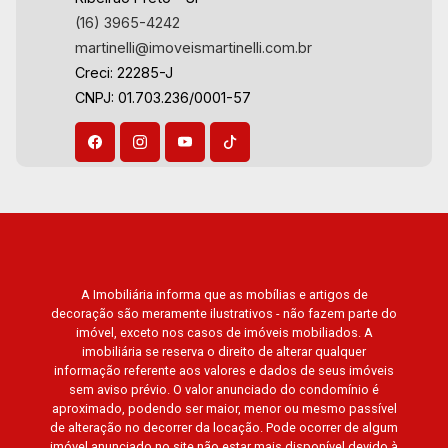
América, Alto do Ipê, Jardim Irajá, Royal Park,
(16) 3965-4242
Jardim Califórnia, Quinta da Primavera, Bonfim
martinelli@imoveismartinelli.com.br
Paulista, Vila Seixas, Jardim Paulista, Jardim
Creci: 22285-J
Paulistano, Lagoinha, Ribeirânia, Nova Ribeirânia,
CNPJ: 01.703.236/0001-57
Jardim Macedo, Jardim São Luiz, Centro, Jardim
Flórida, Jardim Centenário, Recreio das Acácias,
Jardim Ana Maria, San Marco, Vila Romana,
Bosque dos Juritis, Jardim dos Guaporés e
Bella Città Residencial e Industrial. Avenida
João Fiúsa, 1051 - Alto da Boa Vista | Ribeirão
Preto.
A Imobiliária informa que as mobílias e artigos de
decoração são meramente ilustrativos - não fazem parte do
imóvel, exceto nos casos de imóveis mobiliados. A
imobiliária se reserva o direito de alterar qualquer
informação referente aos valores e dados de seus imóveis
sem aviso prévio. O valor anunciado do condomínio é
aproximado, podendo ser maior, menor ou mesmo passível
de alteração no decorrer da locação. Pode ocorrer de algum
imóvel anunciado no site não estar mais disponível devido à