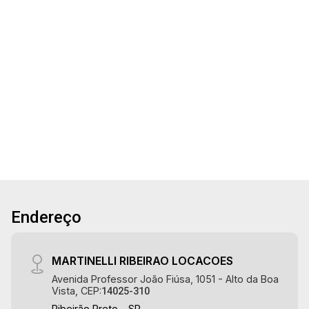
15
Terreno residencial/comercial, Avenida
15:00
Costábile Romano, excelente localização,
próximo a Faculdade Unaerp.
Aug/Sat
17
16:00
437m²
Terreno
Aug/Mon
18
17:00
Aug/Tue
19
18:00
Endereço
Aug/Wed
20
MARTINELLI RIBEIRAO LOCACOES
Avenida Professor João Fiúsa, 1051 - Alto da Boa
Vista, CEP:
14025-310
Aug/Thu
Ribeirão Preto - SP