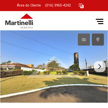
Área do Cliente
|
(016) 3965-4242