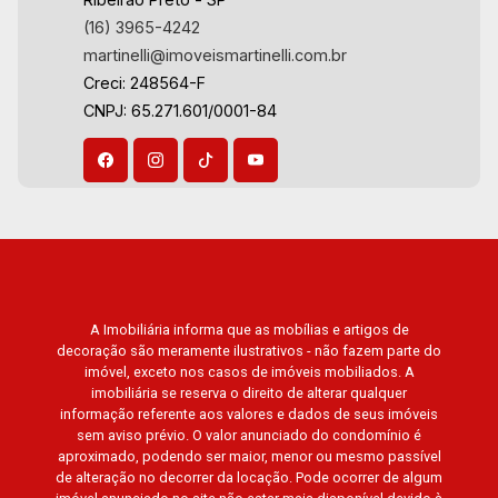
21
(16) 3965-4242
martinelli@imoveismartinelli.com.br
Creci: 248564-F
Aug/Fri
CNPJ: 65.271.601/0001-84
A Imobiliária informa que as mobílias e artigos de
decoração são meramente ilustrativos - não fazem parte do
imóvel, exceto nos casos de imóveis mobiliados. A
imobiliária se reserva o direito de alterar qualquer
informação referente aos valores e dados de seus imóveis
sem aviso prévio. O valor anunciado do condomínio é
aproximado, podendo ser maior, menor ou mesmo passível
de alteração no decorrer da locação. Pode ocorrer de algum