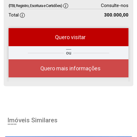
Consulte-nos
(ITBI, Registro, Escritura e Certidões)
Total
300.000,00
Quero visitar
so
Qual o melhor dia e horário para
ou
r?
você?
Quero mais informações
06
10:00
Aug/Thu
Imóveis Similares
07