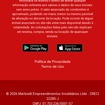
imobiliária se reserva o direito de alterar qualquer
1051 - Alto da Boa Vista | Ribeirão Preto.
informação referente aos valores e dados de seus imóveis
sem aviso prévio. O valor anunciado do condomínio é
aproximado, podendo ser maior, menor ou mesmo passível
de alteração no decorrer da locação. Pode ocorrer de algum
imóvel anunciado no site não estar mais disponível devido à
rotatividade. As solicitações feitas pelo site não implicam
em reserva, compra, venda ou locação de quaisquer
imóveis.
Política de Privacidade
Termo de Uso
© 2026 Martinelli Empreendimentos Imobiliários Ltda - CRECI
22285-J
CNPJ: 01.703.236/0001-57