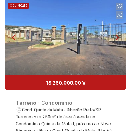
11:00
Cód.
50259
Aug/Fri
08
12:00
Continuar
Aug/Sat
10
13:00
Aug/Mon
11
14:00
R$ 260.000,00 V
Aug/Tue
12
Terreno - Condomínio
15:00
Cond. Quinta da Mata - Ribeirão Preto/SP
Terreno com 250m² de área à venda no
Aug/Wed
Condomínio Quinta da Mata I, próximo ao Novo
Shopping - Bairro Cond. Quinta da Mata, Ribeirão