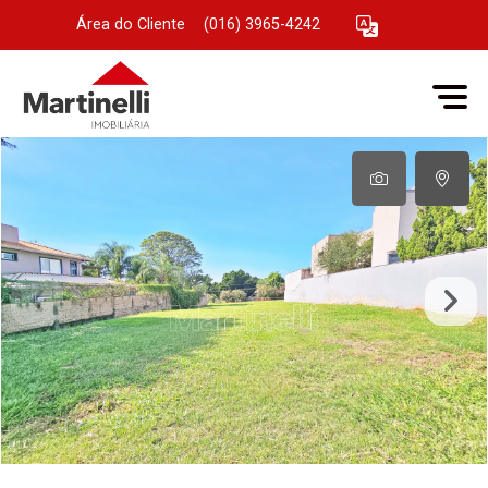
Área do Cliente
|
(016) 3965-4242