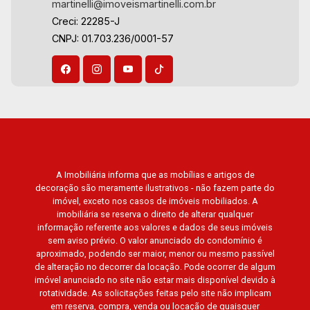
martinelli@imoveismartinelli.com.br
Florença, Terras de Siena, Quinta dos Ventos,
Creci: 22285-J
Buona Vitta Ribeirão, Ipê Rosa, Ipê Amarelo, Ipê
CNPJ: 01.703.236/0001-57
Roxo, Ipê Branco, Vila Romana, Reserva
Imperial, Quinta da Primavera, Praça das
Árvores, Praça dos Pássaros, Praça das Flores,
Guaporé 1, 2 e 3, Colina do Sabiá, San Marco,
Village Monet, Arara Vermelha, Arara Verde,
Arara Azul, Verona, Milano, Manacás, Bella Città,
Paineiras, Aroeira, Figueira Branca, Pirangueira,
Jardim Saint Gerard, Buritis, Quinta da Boa Vista,
A Imobiliária informa que as mobílias e artigos de
Santorini, Siena, Alto do Castelo, Portal da Mata,
decoração são meramente ilustrativos - não fazem parte do
Villa Dei Fiori, Vivendas da Mata, Jatobá, Colina
imóvel, exceto nos casos de imóveis mobiliados. A
Verde, Royal Park, Mirante do Royal Park, Santa
imobiliária se reserva o direito de alterar qualquer
Fé, Villa Victória, Bosque das Colinas, Fazenda
informação referente aos valores e dados de seus imóveis
sem aviso prévio. O valor anunciado do condomínio é
Santa Maria, Baraúna Residencial, Villa de
aproximado, podendo ser maior, menor ou mesmo passível
Buenos Aires, Magnólias, Vila do Golfe, Vila
de alteração no decorrer da locação. Pode ocorrer de algum
Verde, Country Village, San Remo, Residencial
imóvel anunciado no site não estar mais disponível devido à
Jardim Canadá, Torino, Città di Positano, San
rotatividade. As solicitações feitas pelo site não implicam
em reserva, compra, venda ou locação de quaisquer