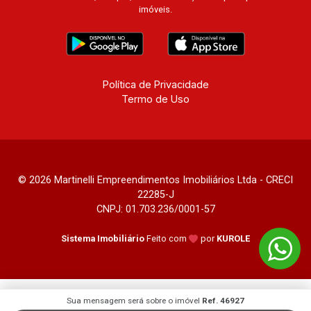
Diego, Quinta da Alvorada, Monte Rey, Garden
imóveis.
Villa e Quinta do Golfe. Avenida João Fiúsa,
1051 - Alto da Boa Vista | Ribeirão Preto.
Política de Privacidade
Termo de Uso
© 2026 Martinelli Empreendimentos Imobiliários Ltda - CRECI
22285-J
CNPJ: 01.703.236/0001-57
Sistema Imobiliário
Feito com
por
KUROLE
Sua mensagem será sobre o imóvel
Ref. 46927