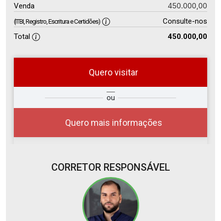
450.000,00
Venda
Consulte-nos
(ITBI, Registro, Escritura e Certidões)
Total
450.000,00
Quero visitar
so
Qual o melhor dia e horário para
ou
r?
você?
Quero mais informações
CORRETOR RESPONSÁVEL
06
10:00
Aug/Thu