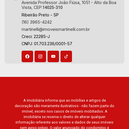
Avenida Professor João Fiúsa, 1051 - Alto da Boa
Vista, CEP:
14025-310
Ribeirão Preto - SP
(16) 3965-4242
martinelli@imoveismartinelli.com.br
Creci: 22285-J
CNPJ: 01.703.236/0001-57
A Imobiliária informa que as mobílias e artigos de
decoração são meramente ilustrativos - não fazem parte do
imóvel, exceto nos casos de imóveis mobiliados. A
imobiliária se reserva o direito de alterar qualquer
informação referente aos valores e dados de seus imóveis
sem aviso prévio. O valor anunciado do condomínio é