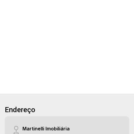
Terreno - Padrão
Aug/Tue
Vila Virgínia - Ribeirão Preto/SP
19
Terreno, plano, excelente localização, próximo a
Avenida Caramuru.
Aug/Wed
20
830m²
Terreno
Aug/Thu
Endereço
Martinelli Imobiliária