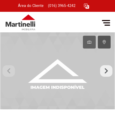
Área do Cliente
|
(016) 3965-4242